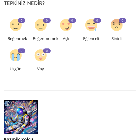
TEPKINIZ NEDIR?
0
0
0
0
0
Beğenmek
Beğenmemek
Aşk
Eğlenceli
Sinirli
0
0
Üzgün
Vay
Kozmik Yolcu