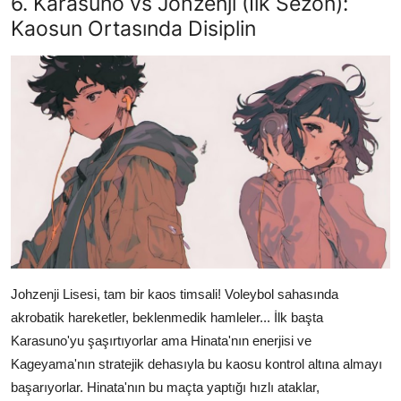
6. Karasuno vs Johzenji (İlk Sezon):
Kaosun Ortasında Disiplin
Johzenji Lisesi, tam bir kaos timsali! Voleybol sahasında
akrobatik hareketler, beklenmedik hamleler... İlk başta
Karasuno'yu şaşırtıyorlar ama Hinata'nın enerjisi ve
Kageyama'nın stratejik dehasıyla bu kaosu kontrol altına almayı
başarıyorlar. Hinata'nın bu maçta yaptığı hızlı ataklar,