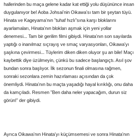
hallerinden bu maça gelene kadar kat ettiği yolu düşününce insan
duygulanıyor be! Aoba Johsai'nin Oikawa'sı tam bir şeytan tüyü.
Hinata ve Kageyama'nın "tuhaf hızlı"sına karşı bloklarını
ayarlamaları, Hinata'nın blokları aşmak için yeni yollar
denemesi... Tam bir gerilim filmi gibiydi. Hinata'nın son sayılarda
yaptığı o inanılmaz sıçrayış ve smaç varyasyonları, Oikawa'yı
şaşkına çevirmesi... Tüylerim diken diken oluyor şu an bile! Maçı
kaybettik diye üzülmeyin, çünkü bu sadece başlangıçtı. Asıl şov
bundan sonra başlıyor. İlk sezonun finali olmasına rağmen,
sonraki sezonlara zemin hazırlaması açısından da çok
önemliydi. Hinata'nın bu maçta yaşadığı hayal kırıklığı, onu daha
da kamçıladı. Resmen "Ben daha neler yapacağım, durun siz
görün!" der gibiydi.
Ayrıca Oikawa'nın Hinata'yı küçümsemesi ve sonra Hinata'nın