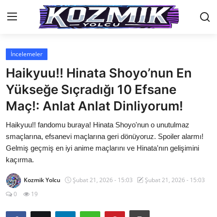
İncelemeler
Anasayfa
Haikyuu!! Hinata Shoyo’nun En
Genel
Yükseğe Sıçradığı 10 Efsane
Maç!: Anlat Anlat Dinliyorum!
İletişim
Haikyuu!! fandomu buraya! Hinata Shoyo'nun o unutulmaz
Anime Önerileri
smaçlarına, efsanevi maçlarına geri dönüyoruz. Spoiler alarmı!
Kore Dünyası
Gelmiş geçmiş en iyi anime maçlarını ve Hinata'nın gelişimini
kaçırma.
Anime Karakterleri
Kozmik Yolcu
Şubat 21, 2026 - 15:03
Şubat 21, 2026 - 15:03
Anime
0
19
Dizi & Film