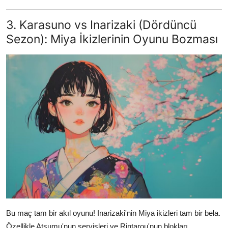
3. Karasuno vs Inarizaki (Dördüncü
Sezon): Miya İkizlerinin Oyunu Bozması
Bu maç tam bir akıl oyunu! Inarizaki'nin Miya ikizleri tam bir bela.
Özellikle Atsumu'nun servisleri ve Rintarou'nun blokları