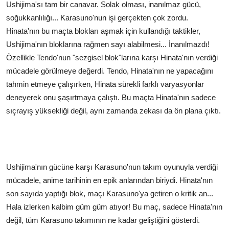
Ushijima'sı tam bir canavar. Solak olması, inanılmaz gücü,
soğukkanlılığı... Karasuno'nun işi gerçekten çok zordu.
Hinata'nın bu maçta blokları aşmak için kullandığı taktikler,
Ushijima'nın bloklarına rağmen sayı alabilmesi... İnanılmazdı!
Özellikle Tendo'nun "sezgisel blok"larına karşı Hinata'nın verdiği
mücadele görülmeye değerdi. Tendo, Hinata'nın ne yapacağını
tahmin etmeye çalışırken, Hinata sürekli farklı varyasyonlar
deneyerek onu şaşırtmaya çalıştı. Bu maçta Hinata'nın sadece
sıçrayış yüksekliği değil, aynı zamanda zekası da ön plana çıktı.
Ushijima'nın gücüne karşı Karasuno'nun takım oyunuyla verdiği
mücadele, anime tarihinin en epik anlarından biriydi. Hinata'nın
son sayıda yaptığı blok, maçı Karasuno'ya getiren o kritik an...
Hala izlerken kalbim güm güm atıyor! Bu maç, sadece Hinata'nın
değil, tüm Karasuno takımının ne kadar geliştiğini gösterdi.