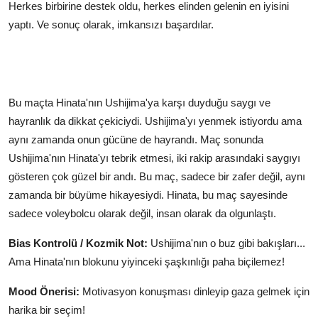
Herkes birbirine destek oldu, herkes elinden gelenin en iyisini
yaptı. Ve sonuç olarak, imkansızı başardılar.
Bu maçta Hinata'nın Ushijima'ya karşı duyduğu saygı ve
hayranlık da dikkat çekiciydi. Ushijima'yı yenmek istiyordu ama
aynı zamanda onun gücüne de hayrandı. Maç sonunda
Ushijima'nın Hinata'yı tebrik etmesi, iki rakip arasındaki saygıyı
gösteren çok güzel bir andı. Bu maç, sadece bir zafer değil, aynı
zamanda bir büyüme hikayesiydi. Hinata, bu maç sayesinde
sadece voleybolcu olarak değil, insan olarak da olgunlaştı.
Bias Kontrolü / Kozmik Not:
Ushijima'nın o buz gibi bakışları...
Ama Hinata'nın blokunu yiyinceki şaşkınlığı paha biçilemez!
Mood Önerisi:
Motivasyon konuşması dinleyip gaza gelmek için
harika bir seçim!