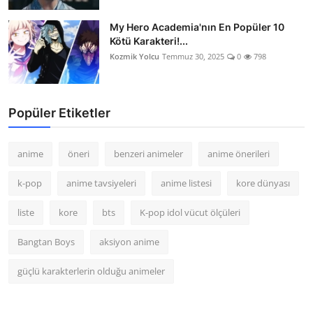
My Hero Academia'nın En Popüler 10
Kötü Karakteri!...
Kozmik Yolcu
Temmuz 30, 2025
0
798
Popüler Etiketler
anime
öneri
benzeri animeler
anime önerileri
k-pop
anime tavsiyeleri
anime listesi
kore dünyası
liste
kore
bts
K-pop idol vücut ölçüleri
Bangtan Boys
aksiyon anime
güçlü karakterlerin olduğu animeler