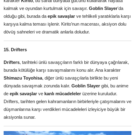
karakter
Kirito
, bu sanal dünyada gücünü kullanarak hayatta
kalmak ve oyundan kurtulmak için savaşır.
Goblin Slayer
'da
olduğu gibi, burada da
epik savaşlar
ve tehlikeli yaratıklarla karşı
karşıya kalma teması işlenir. Kirito’nun macerası, aksiyon dolu
dövüş sahneleri ve dramatik anlarla doludur.
15. Drifters
Drifters
, tarihteki ünlü savaşçıların farklı bir dünyaya çağrılarak,
burada kötülüğe karşı savaşmalarını konu alır. Ana karakter
Shimazu Toyohisa
, diğer ünlü savaşçılarla birlikte bu yeni
dünyada savaşmak zorunda kalır.
Goblin Slayer
gibi, bu anime
de
epik savaşlar
ve
kanlı mücadeleler
üzerine kuruludur.
Drifters, tarihten gelen kahramanların birbirleriyle çatışmalarını ve
düşmanlarına karşı verdikleri mücadeleleri izleyiciye büyük bir
aksiyonla sunar.