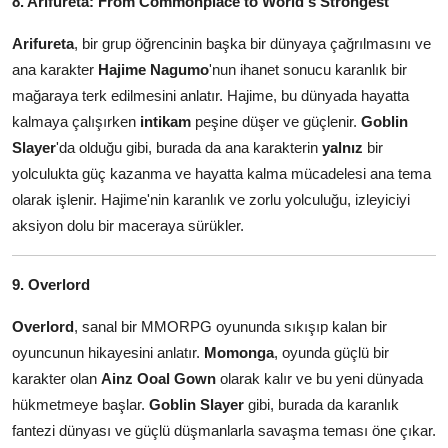
8. Arifureta: From Commonplace to World's Strongest
Arifureta
, bir grup öğrencinin başka bir dünyaya çağrılmasını ve
ana karakter
Hajime Nagumo
'nun ihanet sonucu karanlık bir
mağaraya terk edilmesini anlatır. Hajime, bu dünyada hayatta
kalmaya çalışırken
intikam
peşine düşer ve güçlenir.
Goblin
Slayer
'da olduğu gibi, burada da ana karakterin
yalnız
bir
yolculukta güç kazanma ve hayatta kalma mücadelesi ana tema
olarak işlenir. Hajime'nin karanlık ve zorlu yolculuğu, izleyiciyi
aksiyon dolu bir maceraya sürükler.
9. Overlord
Overlord
, sanal bir MMORPG oyununda sıkışıp kalan bir
oyuncunun hikayesini anlatır.
Momonga
, oyunda güçlü bir
karakter olan
Ainz Ooal Gown
olarak kalır ve bu yeni dünyada
hükmetmeye başlar.
Goblin Slayer
gibi, burada da karanlık
fantezi dünyası ve güçlü düşmanlarla savaşma teması öne çıkar.