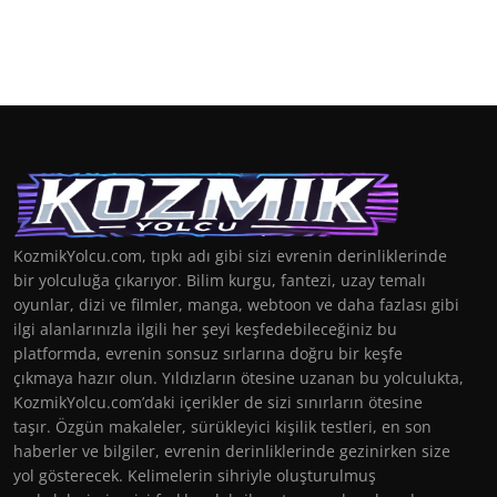
KozmikYolcu.com, tıpkı adı gibi sizi evrenin derinliklerinde
bir yolculuğa çıkarıyor. Bilim kurgu, fantezi, uzay temalı
oyunlar, dizi ve filmler, manga, webtoon ve daha fazlası gibi
ilgi alanlarınızla ilgili her şeyi keşfedebileceğiniz bu
platformda, evrenin sonsuz sırlarına doğru bir keşfe
çıkmaya hazır olun. Yıldızların ötesine uzanan bu yolculukta,
KozmikYolcu.com’daki içerikler de sizi sınırların ötesine
taşır. Özgün makaleler, sürükleyici kişilik testleri, en son
haberler ve bilgiler, evrenin derinliklerinde gezinirken size
yol gösterecek. Kelimelerin sihriyle oluşturulmuş