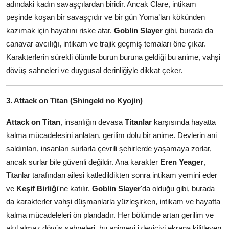
adındaki kadın savaşçılardan biridir. Ancak Clare, intikam
peşinde koşan bir savaşçıdır ve bir gün Yoma’ları kökünden
kazımak için hayatını riske atar.
Goblin Slayer
gibi, burada da
canavar avcılığı, intikam ve trajik geçmiş temaları öne çıkar.
Karakterlerin sürekli ölümle burun buruna geldiği bu anime, vahşi
dövüş sahneleri ve duygusal derinliğiyle dikkat çeker.
3. Attack on Titan (Shingeki no Kyojin)
Attack on Titan
, insanlığın devasa
Titanlar
karşısında hayatta
kalma mücadelesini anlatan, gerilim dolu bir anime. Devlerin ani
saldırıları, insanları surlarla çevrili şehirlerde yaşamaya zorlar,
ancak surlar bile güvenli değildir. Ana karakter
Eren Yeager
,
Titanlar tarafından ailesi katledildikten sonra intikam yemini eder
ve
Keşif Birliği
'ne katılır.
Goblin Slayer
'da olduğu gibi, burada
da karakterler vahşi düşmanlarla yüzleşirken, intikam ve hayatta
kalma mücadeleleri ön plandadır. Her bölümde artan gerilim ve
akıl almaz dövüş sahneleri, bu animeyi izleyiciyi ekrana kilitleyen