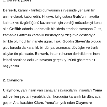
1. Berserk (1997)
Berserk
, karanlık fantezi dünyasının zirvesinde yer alan bir
anime olarak kabul edilir. Hikaye, kılıç ustası
Guts
'un, hayatta
kalmak ve özgürlüğünü kazanmak için verdiği mücadeleyi konu
alır.
Griffith
adında karizmatik bir liderin emrinde savaşan Guts,
zamanla Griffith’in karanlık hırslarıyla yüzleşir ve dostlarıyla
birlikte ölümcül bir ihanete uğrar. Tıpkı
Goblin Slayer
'da olduğu
gibi, burada da karanlık bir dünya, acımasız dövüşler ve trajik
olaylar ön plandadır.
Berserk
, insan ruhunun derinliklerine inen
felsefi sorularla dolu ve savaşın gerçek yüzünü gösteren bir
başyapıttır.
2. Claymore
Claymore
, yarı insan yarı canavar savaşçıların, insanları
Yoma
adı verilen şeytani yaratıklardan koruduğu karanlık bir dünyada
geçer. Ana karakter
Clare
, Yoma’ları yok eden
Claymore