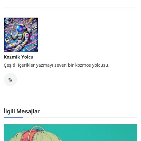
Kozmik Yolcu
Çeşitli içerikler yazmayı seven bir kozmos yolcusu.
İlgili Mesajlar