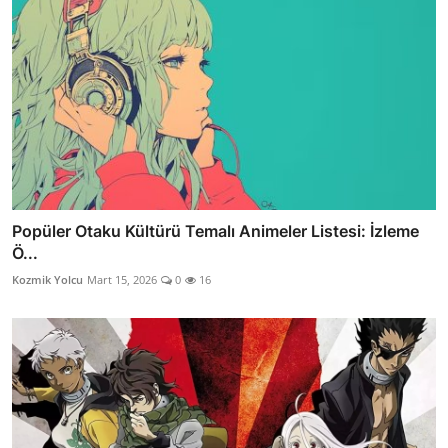
Popüler Otaku Kültürü Temalı Animeler Listesi: İzleme
Ö...
Kozmik Yolcu
Mart 15, 2026
0
16