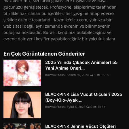
makalelerimiz, sizi farklı galaksilere taşıyacak ve hayal
gücünüzü genişletecek. Profesyonel ekiplerimiz tarafından
titizlikle hazırlanan bu içerikler, her gezgine hitap edecek
şekilde özenle tasarlandı. KozmikYolcu.com, yalnızca bir
web sitesi değil, aynı zamanda evrenin ve bilinmeyenin
buluşma noktasıdır. Burası, kendinizi bulabileceğiniz ve
evrene dair yeni keşifler yapabileceğiniz bir yolculuk alanı
En Çok Görüntülenen Gönderiler
2025 Yılında Çıkacak Animeler! 55
Yeni Anime Öneri...
Kozmik Yolcu
Kasım 30, 2024
1
15.1K
BLACKPINK Lisa Vücut Ölçüleri 2025
(Boy-Kilo-Ayak ...
Kozmik Yolcu
Eylül 6, 2024
0
13.3K
BLACKPINK Jennie Vücut Ölçüleri