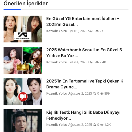
Önerilen İçerikler
En Güzel YG Entertainment İdolleri –
2025’in Güzel...
Kozmik Yolcu
Eylül 9, 2025
0
2K
2025 Waterbomb Seoul’un En Güzel 5
Yıldızı: Bu Yaz...
Kozmik Yolcu
Eylül 4, 2025
0
2.4K
2025’in En Tartışmalı ve Tepki Çeken K-
Drama Oyunc...
Kozmik Yolcu
Ağustos 2, 2025
0
899
Kişilik Testi: Hangi Silik Baba Dünyayı
Fethediyor...
Kozmik Yolcu
Ağustos 2, 2025
0
1.2K