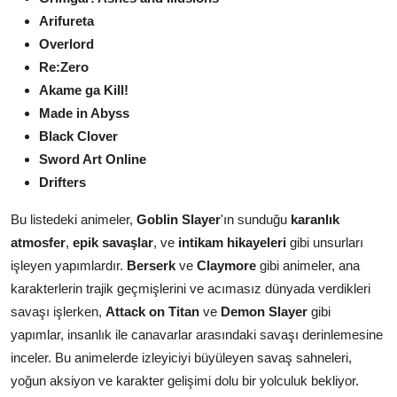
Arifureta
Overlord
Re:Zero
Akame ga Kill!
Made in Abyss
Black Clover
Sword Art Online
Drifters
Bu listedeki animeler,
Goblin Slayer
'ın sunduğu
karanlık
atmosfer
,
epik savaşlar
, ve
intikam hikayeleri
gibi unsurları
işleyen yapımlardır.
Berserk
ve
Claymore
gibi animeler, ana
karakterlerin trajik geçmişlerini ve acımasız dünyada verdikleri
savaşı işlerken,
Attack on Titan
ve
Demon Slayer
gibi
yapımlar, insanlık ile canavarlar arasındaki savaşı derinlemesine
inceler. Bu animelerde izleyiciyi büyüleyen savaş sahneleri,
yoğun aksiyon ve karakter gelişimi dolu bir yolculuk bekliyor.