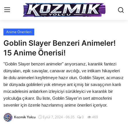
Anime Önerileri
Anasayfa
Goblin Slayer Benzeri Animeler!
Genel
15 Anime Önerisi!
İletişim
"Goblin Slayer benzeri animeler" arıyorsanız, karanlık fantezi
dünyaları, epik savaşlar, canavar avcılığı, ve intikam hikayeleri
Anime Önerileri
ile dolu animeleri keşfetmeye hazır olun. Goblin Slayer, acımasız
bir dünyada goblinleri yok etmeye ant içmiş bir savaşçının kanlı
Kore Dünyası
mücadelesini anlatırken izleyiciyi sürükleyici ve karanlık bir
yolculuğa çıkarır. Bu liste, Goblin Slayer'ın sert atmosferini
Anime Karakterleri
sevenler için özenle hazırlanmış anime önerileri içeriyor.
Anime
Kozmik Yolcu
Eylül 7, 2024 - 06:35
0
469
Dizi & Film