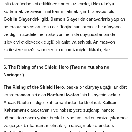
iblis tarafından katledildikten sonra kız kardeşi
Nezuko
'yu
kurtarmak ve ailesinin intikamını almak için iblis avcısı olur.
Goblin Slayer
'daki gibi,
Demon Slayer
da canavarlarla yapılan
acımasız savaşları konu alır. Tanjiro’nun karanlık bir dünyada
verdiği mücadele, hem aksiyon hem de duygusal anlamda
izleyiciyi etkileyecek güçlü bir anlatıya sahiptir. Animasyon
kalitesi ve dövüş sahnelerinin dinamizmiyle dikkat çeker.
6. The Rising of the Shield Hero (Tate no Yuusha no
Nariagari)
The Rising of the Shield Hero
, başka bir dünyaya çağrılan dört
kahramandan biri olan
Naofumi Iwatani
'nin hikayesini anlatır.
Ancak Naofumi, diğer kahramanlardan farklı olarak
Kalkan
Kahramanı
olarak tanınır ve haksız yere suçlanıp ihanete
uğradıktan sonra yalnız bırakılır. Naofumi, adını temize çıkarmak
ve gerçek bir kahraman olmak için savaşmak zorundadır.