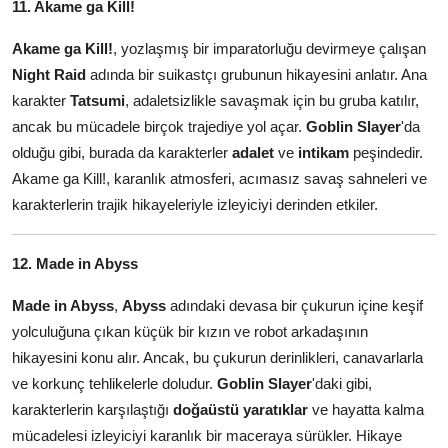
11. Akame ga Kill!
Akame ga Kill!
, yozlaşmış bir imparatorluğu devirmeye çalışan
Night Raid
adında bir suikastçı grubunun hikayesini anlatır. Ana
karakter
Tatsumi
, adaletsizlikle savaşmak için bu gruba katılır,
ancak bu mücadele birçok trajediye yol açar.
Goblin Slayer
'da
olduğu gibi, burada da karakterler
adalet
ve
intikam
peşindedir.
Akame ga Kill!, karanlık atmosferi, acımasız savaş sahneleri ve
karakterlerin trajik hikayeleriyle izleyiciyi derinden etkiler.
12. Made in Abyss
Made in Abyss
,
Abyss
adındaki devasa bir çukurun içine keşif
yolculuğuna çıkan küçük bir kızın ve robot arkadaşının
hikayesini konu alır. Ancak, bu çukurun derinlikleri, canavarlarla
ve korkunç tehlikelerle doludur.
Goblin Slayer
'daki gibi,
karakterlerin karşılaştığı
doğaüstü yaratıklar
ve hayatta kalma
mücadelesi izleyiciyi karanlık bir maceraya sürükler. Hikaye