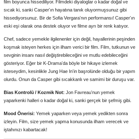
film boyunca hissediliyor. Filmdeki diyaloglar o kadar doğal ve
sıcak ki, sanki Casper'ın hayatına tanık oluyormuşsunuz gibi
hissediyorsunuz. Bir de Sofia Vergara'nın performansı! Casper'ın
eski eşi olarak ona destek oluyor ve filme ayrı bir renk katıyor.
Chef, sadece yemekle ilgilenenler için değil, hayallerinin peşinden
koşmak isteyen herkes için ilham verici bir film. Film, tutkunun ve
sevginin insanı nasıl değiştirebileceğini ve mutlu edebileceğini
gösteriyor. Eğer bir K-Drama'da böyle bir hikaye izlemek
isteseydim, kesinlikle Jung Hae In'in başrolünde olduğu bir yapım
olurdu. Onun da Casper gibi sıcakkanlı ve samimi bir duruşu var.
Bias Kontrolü / Kozmik Not:
Jon Favreau'nun yemek
yaparkenki halleri o kadar doğal ki, sanki gerçek bir şefmiş gibi.
Mood Önerisi:
Yemek yaparken veya yemek yedikten sonra
izleyin. Film, size yemek yapma konusunda ilham verecek ve
iştahınızı kabartacak!