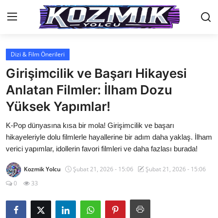
Dizi & Film Önerileri
Anasayfa
Girişimcilik ve Başarı Hikayesi
Genel
Anlatan Filmler: İlham Dozu
Yüksek Yapımlar!
İletişim
K-Pop dünyasına kısa bir mola! Girişimcilik ve başarı
Anime Önerileri
hikayeleriyle dolu filmlerle hayallerine bir adım daha yaklaş. İlham
Kore Dünyası
verici yapımlar, idollerin favori filmleri ve daha fazlası burada!
Anime Karakterleri
Kozmik Yolcu
Şubat 21, 2026 - 15:06
Şubat 21, 2026 - 15:06
0
33
Anime
Dizi & Film