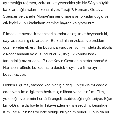
ayrımcılığa rağmen, zekaları ve yetenekleriyle NASA'ya büyük
katkılar sağlamalarını konu alıyor. Taraji P. Henson, Octavia
Spencer ve Janelle Monáe'nin performansları o kadar güçlü ve
etkileyici ki, bu kadınların azmine hayran kalıyorsunuz.
Filmdeki matematik sahneleri o kadar anlaşılır ve heyecanlı ki,
sayılara olan ilginiz artacak. Bu kadınların zekası ve problem
çözme yetenekleri, film boyunca vurgulanıyor. Filmdeki diyaloglar
o kadar anlamlı ve düşündürücü ki, ırkçılık konusundaki
farkındalığınız artacak. Bir de Kevin Costner'ın performansı! Al
Harrison rolünde bu kadınlara destek oluyor ve filme ayrı bir
boyut katıyor.
Hidden Figures, sadece kadınlar için değil, ırkçılıkla mücadele
eden ve bilimle ilgilenen herkes için ilham verici bir film. Film,
yeteneğin ve azmin her türlü engeli aşabileceğini gösteriyor. Eğer
bir K-Drama'da böyle bir hikaye izlemek isteseydim, kesinlikle
Kim Tae Ri'nin başrolünde olduğu bir yapım olurdu. Onun da bu