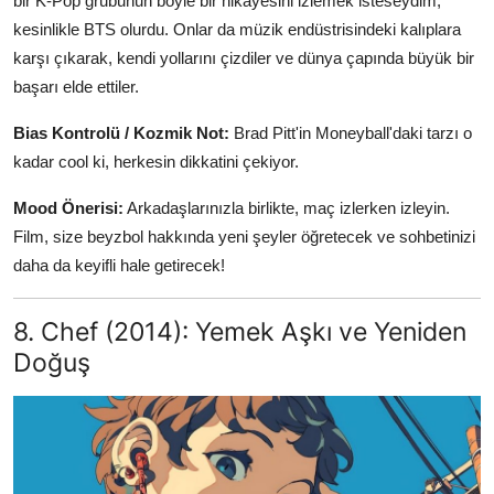
bir K-Pop grubunun böyle bir hikayesini izlemek isteseydim,
kesinlikle BTS olurdu. Onlar da müzik endüstrisindeki kalıplara
karşı çıkarak, kendi yollarını çizdiler ve dünya çapında büyük bir
başarı elde ettiler.
Bias Kontrolü / Kozmik Not:
Brad Pitt'in Moneyball'daki tarzı o
kadar cool ki, herkesin dikkatini çekiyor.
Mood Önerisi:
Arkadaşlarınızla birlikte, maç izlerken izleyin.
Film, size beyzbol hakkında yeni şeyler öğretecek ve sohbetinizi
daha da keyifli hale getirecek!
8. Chef (2014): Yemek Aşkı ve Yeniden
Doğuş