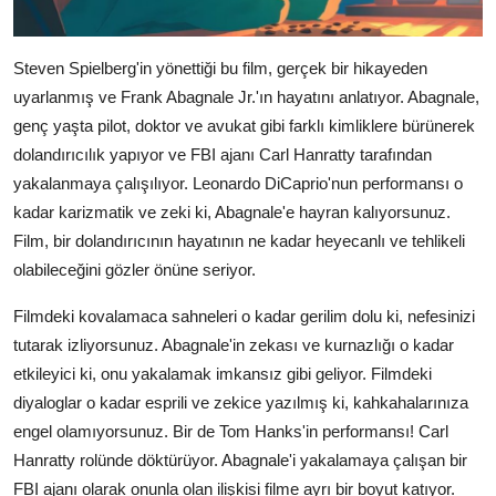
Steven Spielberg'in yönettiği bu film, gerçek bir hikayeden
uyarlanmış ve Frank Abagnale Jr.'ın hayatını anlatıyor. Abagnale,
genç yaşta pilot, doktor ve avukat gibi farklı kimliklere bürünerek
dolandırıcılık yapıyor ve FBI ajanı Carl Hanratty tarafından
yakalanmaya çalışılıyor. Leonardo DiCaprio'nun performansı o
kadar karizmatik ve zeki ki, Abagnale'e hayran kalıyorsunuz.
Film, bir dolandırıcının hayatının ne kadar heyecanlı ve tehlikeli
olabileceğini gözler önüne seriyor.
Filmdeki kovalamaca sahneleri o kadar gerilim dolu ki, nefesinizi
tutarak izliyorsunuz. Abagnale'in zekası ve kurnazlığı o kadar
etkileyici ki, onu yakalamak imkansız gibi geliyor. Filmdeki
diyaloglar o kadar esprili ve zekice yazılmış ki, kahkahalarınıza
engel olamıyorsunuz. Bir de Tom Hanks'in performansı! Carl
Hanratty rolünde döktürüyor. Abagnale'i yakalamaya çalışan bir
FBI ajanı olarak onunla olan ilişkisi filme ayrı bir boyut katıyor.