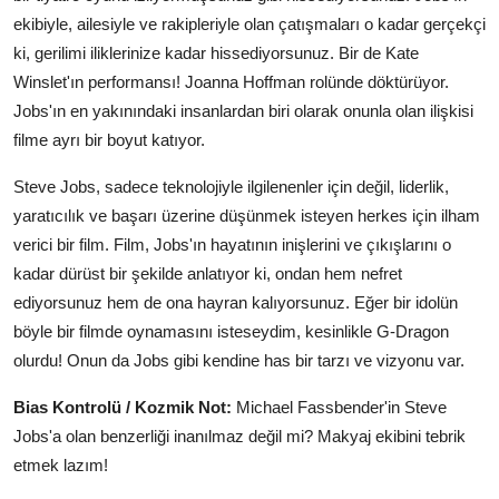
ekibiyle, ailesiyle ve rakipleriyle olan çatışmaları o kadar gerçekçi
ki, gerilimi iliklerinize kadar hissediyorsunuz. Bir de Kate
Winslet'ın performansı! Joanna Hoffman rolünde döktürüyor.
Jobs'ın en yakınındaki insanlardan biri olarak onunla olan ilişkisi
filme ayrı bir boyut katıyor.
Steve Jobs, sadece teknolojiyle ilgilenenler için değil, liderlik,
yaratıcılık ve başarı üzerine düşünmek isteyen herkes için ilham
verici bir film. Film, Jobs'ın hayatının inişlerini ve çıkışlarını o
kadar dürüst bir şekilde anlatıyor ki, ondan hem nefret
ediyorsunuz hem de ona hayran kalıyorsunuz. Eğer bir idolün
böyle bir filmde oynamasını isteseydim, kesinlikle G-Dragon
olurdu! Onun da Jobs gibi kendine has bir tarzı ve vizyonu var.
Bias Kontrolü / Kozmik Not:
Michael Fassbender'in Steve
Jobs'a olan benzerliği inanılmaz değil mi? Makyaj ekibini tebrik
etmek lazım!