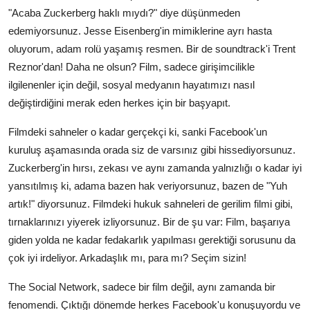
"Acaba Zuckerberg haklı mıydı?" diye düşünmeden
edemiyorsunuz. Jesse Eisenberg'in mimiklerine ayrı hasta
oluyorum, adam rolü yaşamış resmen. Bir de soundtrack'i Trent
Reznor'dan! Daha ne olsun? Film, sadece girişimcilikle
ilgilenenler için değil, sosyal medyanın hayatımızı nasıl
değiştirdiğini merak eden herkes için bir başyapıt.
Filmdeki sahneler o kadar gerçekçi ki, sanki Facebook'un
kuruluş aşamasında orada siz de varsınız gibi hissediyorsunuz.
Zuckerberg'in hırsı, zekası ve aynı zamanda yalnızlığı o kadar iyi
yansıtılmış ki, adama bazen hak veriyorsunuz, bazen de "Yuh
artık!" diyorsunuz. Filmdeki hukuk sahneleri de gerilim filmi gibi,
tırnaklarınızı yiyerek izliyorsunuz. Bir de şu var: Film, başarıya
giden yolda ne kadar fedakarlık yapılması gerektiği sorusunu da
çok iyi irdeliyor. Arkadaşlık mı, para mı? Seçim sizin!
The Social Network, sadece bir film değil, aynı zamanda bir
fenomendi. Çıktığı dönemde herkes Facebook'u konuşuyordu ve