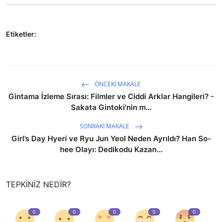
Etiketler:
ÖNCEKI MAKALE
Gintama İzleme Sırası: Filmler ve Ciddi Arklar Hangileri? -
Sakata Gintoki'nin m...
SONRAKI MAKALE
Girl’s Day Hyeri ve Ryu Jun Yeol Neden Ayrıldı? Han So-
hee Olayı: Dedikodu Kazan...
TEPKINIZ NEDIR?
0
0
0
0
0