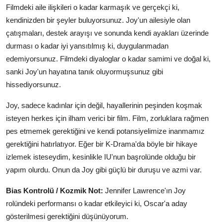
Filmdeki aile ilişkileri o kadar karmaşık ve gerçekçi ki,
kendinizden bir şeyler buluyorsunuz. Joy'un ailesiyle olan
çatışmaları, destek arayışı ve sonunda kendi ayakları üzerinde
durması o kadar iyi yansıtılmış ki, duygulanmadan
edemiyorsunuz. Filmdeki diyaloglar o kadar samimi ve doğal ki,
sanki Joy'un hayatına tanık oluyormuşsunuz gibi
hissediyorsunuz.
Joy, sadece kadınlar için değil, hayallerinin peşinden koşmak
isteyen herkes için ilham verici bir film. Film, zorluklara rağmen
pes etmemek gerektiğini ve kendi potansiyelimize inanmamız
gerektiğini hatırlatıyor. Eğer bir K-Drama'da böyle bir hikaye
izlemek isteseydim, kesinlikle IU'nun başrolünde olduğu bir
yapım olurdu. Onun da Joy gibi güçlü bir duruşu ve azmi var.
Bias Kontrolü / Kozmik Not:
Jennifer Lawrence'ın Joy
rolündeki performansı o kadar etkileyici ki, Oscar'a aday
gösterilmesi gerektiğini düşünüyorum.