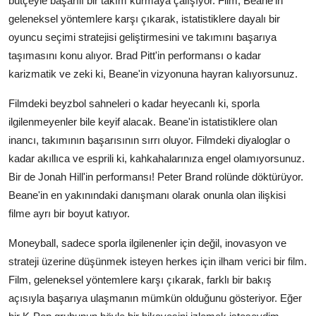
bütçeyle başarılı bir takım kurmaya çalışıyor. Film, Beane'in
geleneksel yöntemlere karşı çıkarak, istatistiklere dayalı bir
oyuncu seçimi stratejisi geliştirmesini ve takımını başarıya
taşımasını konu alıyor. Brad Pitt'in performansı o kadar
karizmatik ve zeki ki, Beane'in vizyonuna hayran kalıyorsunuz.
Filmdeki beyzbol sahneleri o kadar heyecanlı ki, sporla
ilgilenmeyenler bile keyif alacak. Beane'in istatistiklere olan
inancı, takımının başarısının sırrı oluyor. Filmdeki diyaloglar o
kadar akıllıca ve esprili ki, kahkahalarınıza engel olamıyorsunuz.
Bir de Jonah Hill'in performansı! Peter Brand rolünde döktürüyor.
Beane'in en yakınındaki danışmanı olarak onunla olan ilişkisi
filme ayrı bir boyut katıyor.
Moneyball, sadece sporla ilgilenenler için değil, inovasyon ve
strateji üzerine düşünmek isteyen herkes için ilham verici bir film.
Film, geleneksel yöntemlere karşı çıkarak, farklı bir bakış
açısıyla başarıya ulaşmanın mümkün olduğunu gösteriyor. Eğer