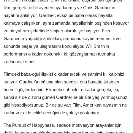
film, gerçek bir hikayeden uyarlanmış ve Chris Gardner'ın
hayatını anlatıyor. Gardner, evsiz bir baba olarak hayatta
kalmaya çalışırken, aynı zamanda hayallerinin peşinden koşuyor
ve bir yatırım şirketinde stajyer olarak işe başlıyor. Film,
Gardner'ın yaşadığı zorlukları, umudunu kaybetmemesini ve
sonunda başarıya ulaşmasını konu alıyor. Will Smith'in
performansı o kadar dokunaklı ki, gözyaşlarınızı tutmakta
zorlanacaksınız.
Filmdeki baba-oğul ilişkisi o kadar sıcak ve samimi ki, kalbinizi
ısıtıyor. Gardner'ın oğluna olan sevgisi, onu hayatta tutan en
önemli güçlerden biri. Filmdeki sahneler o kadar gerçekçi ki,
sanki siz de o zorlu günleri Gardner ile birlikte yaşıyormuşsunuz
gibi hissediyorsunuz. Bir de şu var: Film, Amerikan rüyasının ne
kadar zor elde edilebileceğini de çok iyi gösteriyor.
The Pursuit of Happyness, sadece motivasyon arayanlar için
değil, hayatta zorluklarla mücadele eden herkes için ilham verici