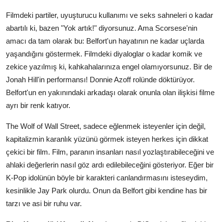
Filmdeki partiler, uyuşturucu kullanımı ve seks sahneleri o kadar
abartılı ki, bazen "Yok artık!" diyorsunuz. Ama Scorsese'nin
amacı da tam olarak bu: Belfort'un hayatının ne kadar uçlarda
yaşandığını göstermek. Filmdeki diyaloglar o kadar komik ve
zekice yazılmış ki, kahkahalarınıza engel olamıyorsunuz. Bir de
Jonah Hill'in performansı! Donnie Azoff rolünde döktürüyor.
Belfort'un en yakınındaki arkadaşı olarak onunla olan ilişkisi filme
ayrı bir renk katıyor.
The Wolf of Wall Street, sadece eğlenmek isteyenler için değil,
kapitalizmin karanlık yüzünü görmek isteyen herkes için dikkat
çekici bir film. Film, paranın insanları nasıl yozlaştırabileceğini ve
ahlaki değerlerin nasıl göz ardı edilebileceğini gösteriyor. Eğer bir
K-Pop idolünün böyle bir karakteri canlandırmasını isteseydim,
kesinlikle Jay Park olurdu. Onun da Belfort gibi kendine has bir
tarzı ve asi bir ruhu var.