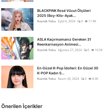
BLACKPINK Rosé Vücut Ölçüleri
2025 (Boy-Kilo-Ayak...
Kozmik Yolcu
Eylül 6, 2024
0
11.9K
ASLA Kaçırmamanız Gereken 31
Reenkarnasyon Animesi...
Kozmik Yolcu
Ağustos 27, 2024
0
10.5K
En Güzel K-Pop İdolleri: En Güzel 30
K-POP Kadın S...
Kozmik Yolcu
Kasım 30, 2024
0
8.3K
Önerilen İçerikler