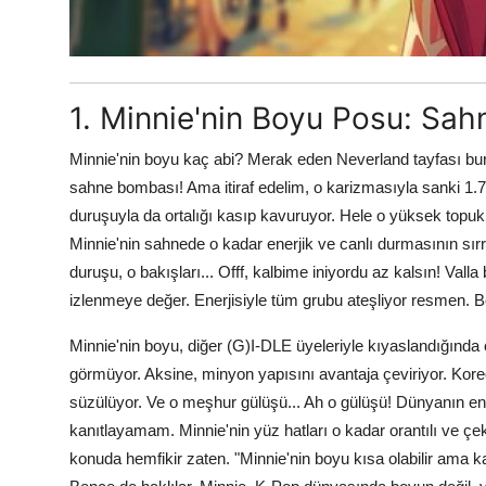
1. Minnie'nin Boyu Posu: Sah
Minnie'nin boyu kaç abi? Merak eden Neverland tayfası bu
sahne bombası! Ama itiraf edelim, o karizmasıyla sanki 1.7
duruşuyla da ortalığı kasıp kavuruyor. Hele o yüksek topuk
Minnie'nin sahnede o kadar enerjik ve canlı durmasının sır
duruşu, o bakışları... Offf, kalbime iniyordu az kalsın! V
izlenmeye değer. Enerjisiyle tüm grubu ateşliyor resmen. 
Minnie'nin boyu, diğer (G)I-DLE üyeleriyle kıyaslandığında 
görmüyor. Aksine, minyon yapısını avantaja çeviriyor. Koreog
süzülüyor. Ve o meşhur gülüşü... Ah o gülüşü! Dünyanın en
kanıtlayamam. Minnie'nin yüz hatları o kadar orantılı ve ç
konuda hemfikir zaten. "Minnie'nin boyu kısa olabilir ama 