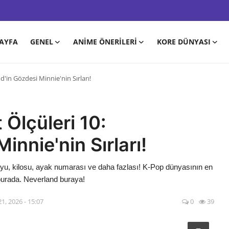
AYFA
GENEL
ANIME ÖNERILERI
KORE DÜNYASI
'in Gözdesi Minnie'nin Sırları!
Ölçüleri 10:
innie'nin Sırları!
boyu, kilosu, ayak numarası ve daha fazlası! K-Pop dünyasının en
rı burada. Neverland buraya!
1, 2026 - 15:07
0
39