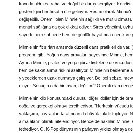
konuda oldukça rahat ve doğal bir duruş sergiliyor. Kendis
gösterdiğini her fırsatta dile getiriyor. Resmi olarak Minnie'
değişebilir. Önemli olan Minnie'nin sağlıklı ve mutlu olması,
mental sağlığına da çok dikkat ediyor. Stres yönetimi, uy
sayede hem sahnede hem de günlük hayatında enerjik ve poz
Minnie'nin fit sırları arasında düzenli dans pratikleri de var.
programı gibi. Yoğun dans provaları sayesinde Minnie, hem
Ayrıca Minnie, pilates ve yoga gibi aktivitelerle de vücudu
hem de sakatlanma riskini azaltıyor. Minnie'nin beslenme al
yiyeceklerden uzak durmaya çalışıyor. Bol bol sebze, meyve
oluyor. Sonuçta o da bir insan, değil mi? Önemli olan den
Minnie'nin kilo konusundaki duruşu, diğer idoller için de ör
doğal ve gerçekçi olmayı tercih ediyor. "Herkesin vücudu far
yaklaşımı, hayranları tarafından da büyük takdir topluyor. 
alma alanı" olarak nitelendiriyor. Bence de haklılar. Minnie,
fethediyor. O, K-Pop dünyasının parlayan yıldızı olmaya