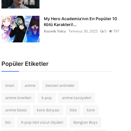
My Hero Academia'nın En Popüler 10
Kötü Karakteri!...
Kozmik Yolcu
Temmuz 30, 2025
0
797
Popüler Etiketler
öneri
anime
benzeri animeler
anime önerileri
k-pop
anime tavsiyeleri
anime listesi
kore dünyası
liste
kore
bts
K-pop idol vücut ölçüleri
Bangtan Boys