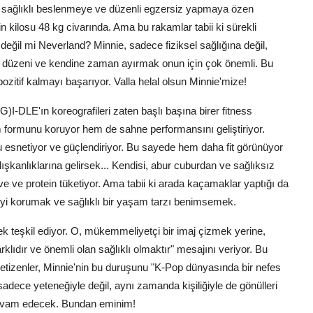
i, sağlıklı beslenmeye ve düzenli egzersiz yapmaya özen
nin kilosu 48 kg civarında. Ama bu rakamlar tabii ki sürekli
 değil mi Neverland? Minnie, sadece fiziksel sağlığına değil,
ku düzeni ve kendine zaman ayırmak onun için çok önemli. Bu
itif kalmayı başarıyor. Valla helal olsun Minnie'mize!
 (G)I-DLE'ın koreografileri zaten başlı başına birer fitness
 formunu koruyor hem de sahne performansını geliştiriyor.
nu esnetiyor ve güçlendiriyor. Bu sayede hem daha fit görünüyor
ışkanlıklarına gelirsek... Kendisi, abur cuburdan ve sağlıksız
 ve protein tüketiyor. Ama tabii ki arada kaçamaklar yaptığı da
geyi korumak ve sağlıklı bir yaşam tarzı benimsemek.
nek teşkil ediyor. O, mükemmeliyetçi bir imaj çizmek yerine,
klıdır ve önemli olan sağlıklı olmaktır" mesajını veriyor. Bu
Netizenler, Minnie'nin bu duruşunu "K-Pop dünyasında bir nefes
 sadece yeteneğiyle değil, aynı zamanda kişiliğiyle de gönülleri
 devam edecek. Bundan eminim!