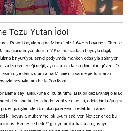
ne Tozu Yutan İdol
raya! Resmi kayıtlara göre Minnie'miz 1.64 cm boyunda. Tam bir
0'miş gibi duruyor, değil mi? Kızımız sadece boyuyla değil,
lularla bir yürüyor, sanki podyumda manken edasıyla salınıyor.
rı, sadece yeteneği değil, aynı zamanda kendine olan güveni. O
alla biasım diye demiyorum ama Minnie'nin sahne performansı
Boyuyla posuyla tam bir K-Pop ikonu!
ortalama sayılabilir. Ama o, bu durumu asla bir dezavantaj olarak
rafideki hareketleri o kadar zarif ve akıcı ki, adeta bir kuğu gibi
 güzel gülüşlerinden biri olduğuna yemin edebilirim ama
ekici ki, boyuyla mükemmel bir uyum sağlıyor. Netizenler de bu
karizması Everest'e bedel!" gibi yorumlar havada uçuşuyor.