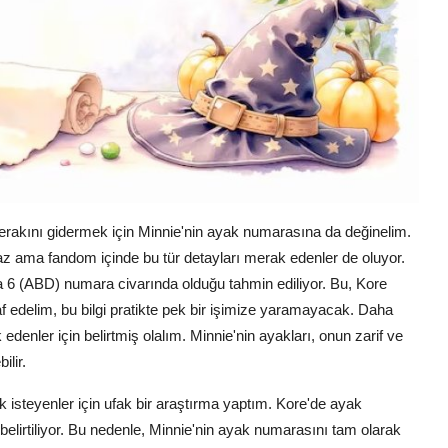
akını gidermek için Minnie'nin ayak numarasına da değinelim.
az ama fandom içinde bu tür detayları merak edenler de oluyor.
 6 (ABD) numara civarında olduğu tahmin ediliyor. Bu, Kore
raf edelim, bu bilgi pratikte pek bir işimize yaramayacak. Daha
 edenler için belirtmiş olalım. Minnie'nin ayakları, onun zarif ve
lir.
 isteyenler için ufak bir araştırma yaptım. Kore'de ayak
elirtiliyor. Bu nedenle, Minnie'nin ayak numarasını tam olarak