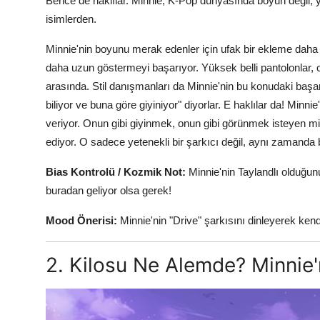
Bence de haklılar. Minnie, K-Pop dünyasında boyun değil, 
isimlerden.
Minnie'nin boyunu merak edenler için ufak bir ekleme daha
daha uzun göstermeyi başarıyor. Yüksek belli pantolonlar, c
arasında. Stil danışmanları da Minnie'nin bu konudaki başarı
biliyor ve buna göre giyiniyor" diyorlar. E haklılar da! Minn
veriyor. Onun gibi giyinmek, onun gibi görünmek isteyen m
ediyor. O sadece yetenekli bir şarkıcı değil, aynı zamanda bi
Bias Kontrolü / Kozmik Not:
Minnie'nin Taylandlı olduğun
buradan geliyor olsa gerek!
Mood Önerisi:
Minnie'nin "Drive" şarkısını dinleyerek kend
2. Kilosu Ne Alemde? Minnie'ni