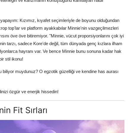
yeteneğin ve karizmanın konuştuğunu kanıtlayan nadir
 yapayım: Kızımız, kıyafet seçimleriyle de boyunu olduğundan
rop top'lar ve platform ayakkabılar Minnie'nin vazgeçilmezleri
sını öve öve bitiremiyor. "Minnie, vücut proporsiyonlarını çok iyi
ie'nin tarzı, sadece Kore'de değil, tüm dünyada genç kızlara ilham
ilyonlarca hayranı var. Ve bence Minnie bunu sonuna kadar hak
r stil ikonu!
u biliyor muydunuz? O egzotik güzelliği ve kendine has aurası
inizi özgür ve enerjik hissedin!
n Fit Sırları