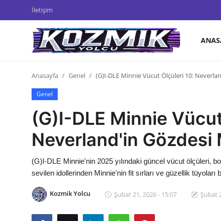
İletişim
ANAS
Anasayfa
Anasayfa
Genel
(G)I-DLE Minnie Vücut Ölçüleri 10: Neverland
İletişim
Genel
Genel
(G)I-DLE Minnie Vücut 
Anime Önerileri
Neverland'in Gözdesi M
Kore Dünyası
(G)I-DLE Minnie'nin 2025 yılındaki güncel vücut ölçüleri, 
Anime Karakterleri
sevilen idollerinden Minnie'nin fit sırları ve güzellik tüyola
Anime
Kozmik Yolcu
Şubat 21, 2026 - 15:07
Şubat 2
Dizi & Film