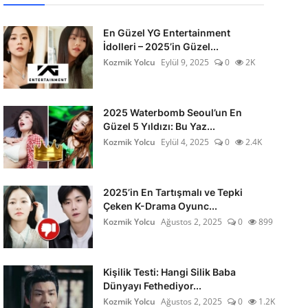
En Güzel YG Entertainment
İdolleri – 2025’in Güzel...
Kozmik Yolcu
Eylül 9, 2025
0
2K
2025 Waterbomb Seoul’un En
Güzel 5 Yıldızı: Bu Yaz...
Kozmik Yolcu
Eylül 4, 2025
0
2.4K
2025’in En Tartışmalı ve Tepki
Çeken K-Drama Oyunc...
Kozmik Yolcu
Ağustos 2, 2025
0
899
Kişilik Testi: Hangi Silik Baba
Dünyayı Fethediyor...
Kozmik Yolcu
Ağustos 2, 2025
0
1.2K