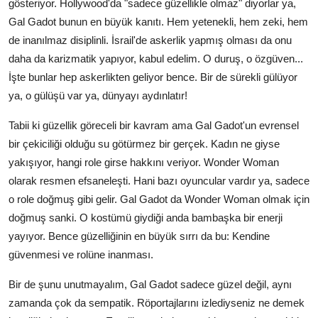
gösteriyor. Hollywood'da "sadece güzellikle olmaz" diyorlar ya,
Gal Gadot bunun en büyük kanıtı. Hem yetenekli, hem zeki, hem
de inanılmaz disiplinli. İsrail'de askerlik yapmış olması da onu
daha da karizmatik yapıyor, kabul edelim. O duruş, o özgüven...
İşte bunlar hep askerlikten geliyor bence. Bir de sürekli gülüyor
ya, o gülüşü var ya, dünyayı aydınlatır!
Tabii ki güzellik göreceli bir kavram ama Gal Gadot'un evrensel
bir çekiciliği olduğu su götürmez bir gerçek. Kadın ne giyse
yakışıyor, hangi role girse hakkını veriyor. Wonder Woman
olarak resmen efsaneleşti. Hani bazı oyuncular vardır ya, sadece
o role doğmuş gibi gelir. Gal Gadot da Wonder Woman olmak için
doğmuş sanki. O kostümü giydiği anda bambaşka bir enerji
yayıyor. Bence güzelliğinin en büyük sırrı da bu: Kendine
güvenmesi ve rolüne inanması.
Bir de şunu unutmayalım, Gal Gadot sadece güzel değil, aynı
zamanda çok da sempatik. Röportajlarını izlediyseniz ne demek