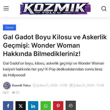
Genel
Anasayfa
Gal Gadot Boyu Kilosu ve Askerlik
Genel
Geçmişi: Wonder Woman
Hakkında Bilmedikleriniz!
İletişim
Gal Gadot'un boyu, kilosu, askerlik geçmişi ve Wonder Woman
Anime Önerileri
kariyeri hakkında her şey! K-Pop dedikodularından sonra biraz
Kore Dünyası
da Hollywood!
Anime Karakterleri
Kozmik Yolcu
Şubat 21, 2026 - 15:08
Şubat 21, 2026 - 15:08
0
23
Anime
Dizi & Film