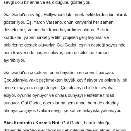
sevgi dolu bir anne ve eş olduğunu gösteriyor.
Gal Gadot'un evliliği, Hollywood'daki örnek evliliklerden biri olarak
gösteriliyor. Eşi Yaron Varsano, onun kariyerini her zaman
desteklemiş ve ona her konuda yardımcı olmuş. Birlikte
kurdukları yapım şirketiyle film projeleri geliştiriyorlar ve
birbirlerine destek oluyorlar. Gal Gadot, eşinin desteği sayesinde
hem kariyerinde başarılı oluyor, hem de ailesine zaman
ayırabiliyor.
Gal Gadot'un çocukları, onun hayatının en önemli parçası.
Çocuklarıyla vakit geçirmekten büyük keyif alıyor ve onlara iyi bir
anne olmaya özen gösteriyor. Çocuklarıyla birlikte seyahat
ediyor, oyunlar oynuyor ve onlara dünyayı keşfetme fırsatı
sunuyor. Gal Gadot, çocuklarına hem anne, hem de arkadaş
olmaya çalışıyor. Onlara sevgi, şefkat ve anlayışla yaklaşıyor.
Bias Kontrolü / Kozmik Not:
Gal Gadot, hamile olduğu
dönemde bile Wonder Woman çekimlerine devam etmiş. Karnını