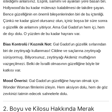
istediğimi anlarsınız. Esprili, samimi ve ayakları yere basan biri.
Hollywood'da bu kadar mütevazı kalabilmesi de takdire şayan.
Bence güzelliğinin en önemli bileşenlerinden biri de bu içtenliği.
Çünkü ne kadar güzel olursanız olun, içiniz boşsa bir süre sonra
o güzellik de anlamını yitiriyor. Ama Gal Gadot'un hem içi, hem
de dışı dolu. O yüzden de bu kadar hayranı var.
Bias Kontrolü / Kozmik Not:
Gal Gadot'un güzellik sırlarından
biri de zeytinyağı kullanması! Cildine ve saçlarına zeytinyağı
sürüyormuş. Biliyorsunuz, zeytinyağı Akdeniz mutfağının
vazgeçilmezi. Belki de İsrailli olmasının güzelliğine böyle bir
katkısı var.
Mood Önerisi:
Gal Gadot'un güzelliğine hayran olmak için
Wonder Woman filmlerini izleyin. Hem aksiyon dolu, hem de göz
zevkinizi tatmin edecek sahnelerle dolu.
2. Boyu ve Kilosu Hakkında Merak