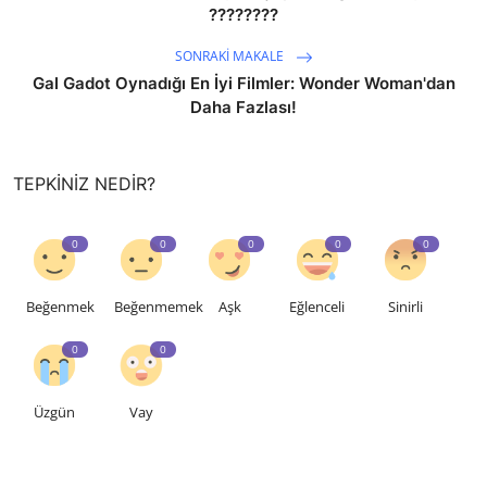
????????️
SONRAKI MAKALE
Gal Gadot Oynadığı En İyi Filmler: Wonder Woman'dan
Daha Fazlası!
TEPKINIZ NEDIR?
0
0
0
0
0
Beğenmek
Beğenmemek
Aşk
Eğlenceli
Sinirli
0
0
Üzgün
Vay