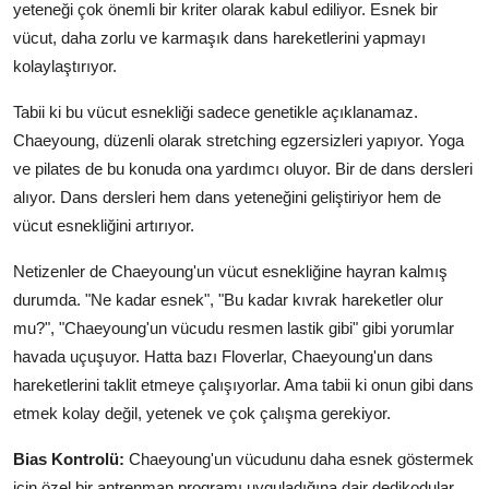
yeteneği çok önemli bir kriter olarak kabul ediliyor. Esnek bir
vücut, daha zorlu ve karmaşık dans hareketlerini yapmayı
kolaylaştırıyor.
Tabii ki bu vücut esnekliği sadece genetikle açıklanamaz.
Chaeyoung, düzenli olarak stretching egzersizleri yapıyor. Yoga
ve pilates de bu konuda ona yardımcı oluyor. Bir de dans dersleri
alıyor. Dans dersleri hem dans yeteneğini geliştiriyor hem de
vücut esnekliğini artırıyor.
Netizenler de Chaeyoung'un vücut esnekliğine hayran kalmış
durumda. "Ne kadar esnek", "Bu kadar kıvrak hareketler olur
mu?", "Chaeyoung'un vücudu resmen lastik gibi" gibi yorumlar
havada uçuşuyor. Hatta bazı Floverlar, Chaeyoung'un dans
hareketlerini taklit etmeye çalışıyorlar. Ama tabii ki onun gibi dans
etmek kolay değil, yetenek ve çok çalışma gerekiyor.
Bias Kontrolü:
Chaeyoung'un vücudunu daha esnek göstermek
için özel bir antrenman programı uyguladığına dair dedikodular