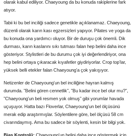
olarak kabul ediliyor. Chaeyoung da bu konuda rakiplerine fark
atıyor.
Tabii ki bu bel inciliği sadece genetikle açıklanamaz. Chaeyoung,
düzenli olarak karın kası egzersizleri yapıyor. Pilates ve yoga da
bu konuda ona yardımcı oluyor. Bir de duruşu çok önemli. Dik
durması, karın kaslarını sıkı tutması falan hep belini daha ince
gösteriyor. Stylistleri de bu durumu çok iyi değerlendiriyor, ona
hep belini ortaya çıkaracak kıyafetler giydiriyorlar. Crop top'lar,
yüksek belli etekler falan Chaeyoung'a çok yakışıyor.
Netizenler de Chaeyoung'un bel inciliğine hayran kalmış
durumda. "Belini gören cennetlik", "Bu kadar ince bel olur mu?",
"Chaeyoung'un beli resmen yok olmuş" gibi yorumlar havada
uçuşuyor. Hatta bazı Floverlar, Chaeyoung'un bel ölçüsünü
merak edip araştırmışlar. Söylentilere göre, bel ölçüsü 58 cm
civarındaymış. Ama bu sadece bir söylenti, kesin bir bilgi yok.
Bias Kontrolü:
Chaeyoung'un belini daha ince göstermek için