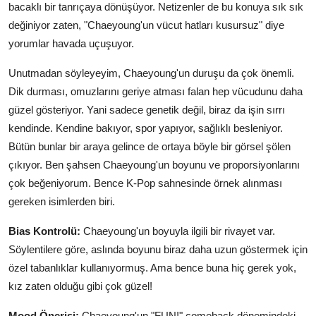
bacaklı bir tanrıçaya dönüşüyor. Netizenler de bu konuya sık sık
değiniyor zaten, "Chaeyoung'un vücut hatları kusursuz" diye
yorumlar havada uçuşuyor.
Unutmadan söyleyeyim, Chaeyoung'un duruşu da çok önemli.
Dik durması, omuzlarını geriye atması falan hep vücudunu daha
güzel gösteriyor. Yani sadece genetik değil, biraz da işin sırrı
kendinde. Kendine bakıyor, spor yapıyor, sağlıklı besleniyor.
Bütün bunlar bir araya gelince de ortaya böyle bir görsel şölen
çıkıyor. Ben şahsen Chaeyoung'un boyunu ve proporsiyonlarını
çok beğeniyorum. Bence K-Pop sahnesinde örnek alınması
gereken isimlerden biri.
Bias Kontrolü:
Chaeyoung'un boyuyla ilgili bir rivayet var.
Söylentilere göre, aslında boyunu biraz daha uzun göstermek için
özel tabanlıklar kullanıyormuş. Ama bence buna hiç gerek yok,
kız zaten olduğu gibi çok güzel!
Mood Önerisi:
Chaeyoung'un "FUN!" comeback dönemindeki