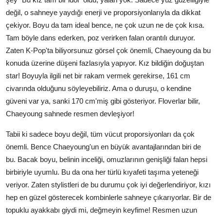
değil, o sahneye yaydığı enerji ve proporsiyonlarıyla da dikkat
çekiyor. Boyu da tam ideal bence, ne çok uzun ne de çok kısa.
Tam böyle dans ederken, poz verirken falan orantılı duruyor.
Zaten K-Pop'ta biliyorsunuz görsel çok önemli, Chaeyoung da bu
konuda üzerine düşeni fazlasıyla yapıyor. Kız bildiğin doğuştan
star! Boyuyla ilgili net bir rakam vermek gerekirse, 161 cm
civarında olduğunu söyleyebiliriz. Ama o duruşu, o kendine
güveni var ya, sanki 170 cm'miş gibi gösteriyor. Floverlar bilir,
Chaeyoung sahnede resmen devleşiyor!
Tabii ki sadece boyu değil, tüm vücut proporsiyonları da çok
önemli. Bence Chaeyoung'un en büyük avantajlarından biri de
bu. Bacak boyu, belinin inceliği, omuzlarının genişliği falan hepsi
birbiriyle uyumlu. Bu da ona her türlü kıyafeti taşıma yeteneği
veriyor. Zaten stylistleri de bu durumu çok iyi değerlendiriyor, kızı
hep en güzel gösterecek kombinlerle sahneye çıkarıyorlar. Bir de
topuklu ayakkabı giydi mi, değmeyin keyfime! Resmen uzun