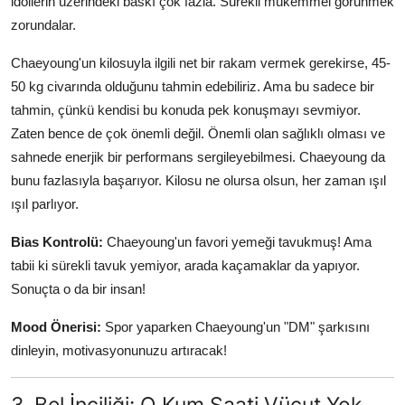
idollerin üzerindeki baskı çok fazla. Sürekli mükemmel görünmek
zorundalar.
Chaeyoung'un kilosuyla ilgili net bir rakam vermek gerekirse, 45-
50 kg civarında olduğunu tahmin edebiliriz. Ama bu sadece bir
tahmin, çünkü kendisi bu konuda pek konuşmayı sevmiyor.
Zaten bence de çok önemli değil. Önemli olan sağlıklı olması ve
sahnede enerjik bir performans sergileyebilmesi. Chaeyoung da
bunu fazlasıyla başarıyor. Kilosu ne olursa olsun, her zaman ışıl
ışıl parlıyor.
Bias Kontrolü:
Chaeyoung'un favori yemeği tavukmuş! Ama
tabii ki sürekli tavuk yemiyor, arada kaçamaklar da yapıyor.
Sonuçta o da bir insan!
Mood Önerisi:
Spor yaparken Chaeyoung'un "DM" şarkısını
dinleyin, motivasyonunuzu artıracak!
3. Bel İnciliği: O Kum Saati Vücut Yok