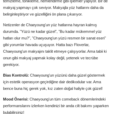
temizleme, tonikleme, nemlendirme gibi işlemler yapıyor. Bir de
makyaj yapmayı çok seviyor. Makyajla yüz hatlarını daha da
belirginleştiriyor ve güzelliğini ön plana çıkarıyor.
Netizenler de Chaeyoung'un yüz hatlarına hayran kalmış
durumda. "Yüzü ne kadar güzel", "Bu kadar mükemmel yüz
hatları olur mu?", "Chaeyoung'un yüzü resmen bir sanat eseri"
gibi yorumlar havada uçuşuyor. Hatta bazı Floverlar,
Chaeyoung'un makyajını taklit etmeye çalışıyorlar. Ama tabii ki
onun gibi makyaj yapmak kolay değil, yetenek ve tecrübe
gerekiyor.
Bias Kontrolü:
Chaeyoung'un yüzünü daha güzel göstermek
için estetik operasyon geçirdiğine dair dedikodular var. Ama
bence buna hiç gerek yok, kız zaten doğal haliyle çok güzel!
Mood Önerisi:
Chaeyoung'un tüm comeback dönemlerindeki
performanslarını izlerken kendinizi bir anda cilt bakımı yaparken
bulabilirsiniz!