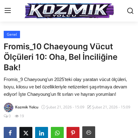
Genel
Anasayfa
Fromis_10 Chaeyoung Vücut
İletişim
Ölçüleri 10: Oha, Bel İnciliğine
Bak!
Genel
Fromis_9 Chaeyoung'un 2025'teki olay yaratan vücut ölçüleri,
Anime Önerileri
boyu, kilosu ve bel özellikleriyle netizenleri şaşırtmaya devam
Kore Dünyası
ediyor! İşte Chaeyoung'un fit sırları ve hayran yorumları!
Anime Karakterleri
Kozmik Yolcu
Şubat 21, 2026 - 15:09
Şubat 21, 2026 - 15:09
0
19
Anime
Dizi & Film