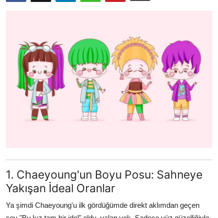
Testler
1. Chaeyoung'un Boyu Posu: Sahneye
Yakışan İdeal Oranlar
Ya şimdi Chaeyoung'u ilk gördüğümde direkt aklımdan geçen
şey "Bu kız tam bir idol" oldu, yalan yok. Sadece yüz güzelliğiyle