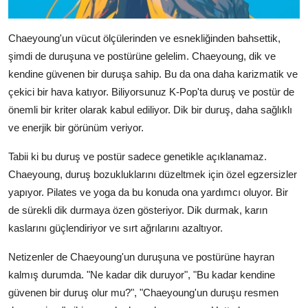
Chaeyoung'un vücut ölçülerinden ve esnekliğinden bahsettik,
şimdi de duruşuna ve postürüne gelelim. Chaeyoung, dik ve
kendine güvenen bir duruşa sahip. Bu da ona daha karizmatik ve
çekici bir hava katıyor. Biliyorsunuz K-Pop'ta duruş ve postür de
önemli bir kriter olarak kabul ediliyor. Dik bir duruş, daha sağlıklı
ve enerjik bir görünüm veriyor.
Tabii ki bu duruş ve postür sadece genetikle açıklanamaz.
Chaeyoung, duruş bozukluklarını düzeltmek için özel egzersizler
yapıyor. Pilates ve yoga da bu konuda ona yardımcı oluyor. Bir
de sürekli dik durmaya özen gösteriyor. Dik durmak, karın
kaslarını güçlendiriyor ve sırt ağrılarını azaltıyor.
Netizenler de Chaeyoung'un duruşuna ve postürüne hayran
kalmış durumda. "Ne kadar dik duruyor", "Bu kadar kendine
güvenen bir duruş olur mu?", "Chaeyoung'un duruşu resmen