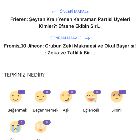
ÖNCEKI MAKALE
Frieren: Şeytan Kralı Yenen Kahraman Partisi Üyeleri
Kimler?: Efsane Ekibin Sırl...
SONRAKI MAKALE
Fromis_10 Jiheon: Grubun Zeki Maknaesi ve Okul Başarısı!
: Zeka ve Tatlılık Bir ...
TEPKINIZ NEDIR?
0
0
0
0
0
Beğenmek
Beğenmemek
Aşk
Eğlenceli
Sinirli
0
0