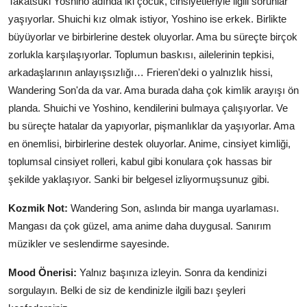
Takatsuki Yoshino adında iki çocuk, cinsiyetleriyle ilgili sorunlar
yaşıyorlar. Shuichi kız olmak istiyor, Yoshino ise erkek. Birlikte
büyüyorlar ve birbirlerine destek oluyorlar. Ama bu süreçte birçok
zorlukla karşılaşıyorlar. Toplumun baskısı, ailelerinin tepkisi,
arkadaşlarının anlayışsızlığı… Frieren'deki o yalnızlık hissi,
Wandering Son'da da var. Ama burada daha çok kimlik arayışı ön
planda. Shuichi ve Yoshino, kendilerini bulmaya çalışıyorlar. Ve
bu süreçte hatalar da yapıyorlar, pişmanlıklar da yaşıyorlar. Ama
en önemlisi, birbirlerine destek oluyorlar. Anime, cinsiyet kimliği,
toplumsal cinsiyet rolleri, kabul gibi konulara çok hassas bir
şekilde yaklaşıyor. Sanki bir belgesel izliyormuşsunuz gibi.
Kozmik Not:
Wandering Son, aslında bir manga uyarlaması.
Mangası da çok güzel, ama anime daha duygusal. Sanırım
müzikler ve seslendirme sayesinde.
Mood Önerisi:
Yalnız başınıza izleyin. Sonra da kendinizi
sorgulayın. Belki de siz de kendinizle ilgili bazı şeyleri