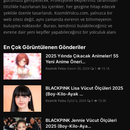
gücünüzü genişletecek. Profesyonel ekiplerimiz tarafından
titizlikle hazırlanan bu içerikler, her gezgine hitap edecek
şekilde özenle tasarlandı. KozmikYolcu.com, yalnızca bir
web sitesi değil, aynı zamanda evrenin ve bilinmeyenin
buluşma noktasıdır. Burası, kendinizi bulabileceğiniz ve
evrene dair yeni keşifler yapabileceğiniz bir yolculuk alanı
En Çok Görüntülenen Gönderiler
2025 Yılında Çıkacak Animeler! 55
Yeni Anime Öneri...
Kozmik Yolcu
Kasım 30, 2024
1
15.1K
BLACKPINK Lisa Vücut Ölçüleri 2025
(Boy-Kilo-Ayak ...
Kozmik Yolcu
Eylül 6, 2024
0
13.3K
BLACKPINK Jennie Vücut Ölçüleri
2025 (Boy-Kilo-Aya...