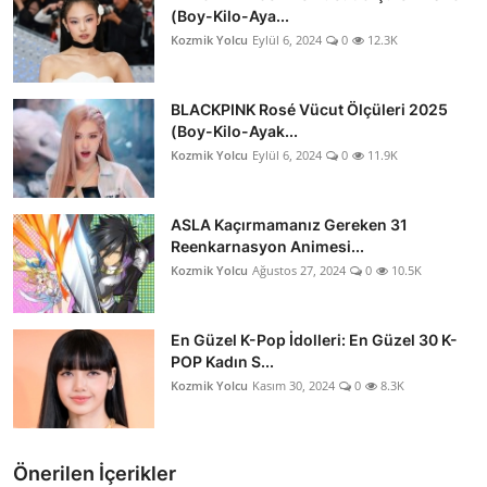
(Boy-Kilo-Aya...
Kozmik Yolcu
Eylül 6, 2024
0
12.3K
BLACKPINK Rosé Vücut Ölçüleri 2025
(Boy-Kilo-Ayak...
Kozmik Yolcu
Eylül 6, 2024
0
11.9K
ASLA Kaçırmamanız Gereken 31
Reenkarnasyon Animesi...
Kozmik Yolcu
Ağustos 27, 2024
0
10.5K
En Güzel K-Pop İdolleri: En Güzel 30 K-
POP Kadın S...
Kozmik Yolcu
Kasım 30, 2024
0
8.3K
Önerilen İçerikler