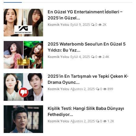
En Güzel YG Entertainment İdolleri –
2025’in Güzel...
Kozmik Yolcu
Eylül 9, 2025
0
2K
2025 Waterbomb Seoul’un En Güzel 5
Yıldızı: Bu Yaz...
Kozmik Yolcu
Eylül 4, 2025
0
2.4K
2025’in En Tartışmalı ve Tepki Çeken K-
Drama Oyunc...
Kozmik Yolcu
Ağustos 2, 2025
0
899
Kişilik Testi: Hangi Silik Baba Dünyayı
Fethediyor...
Kozmik Yolcu
Ağustos 2, 2025
0
1.2K