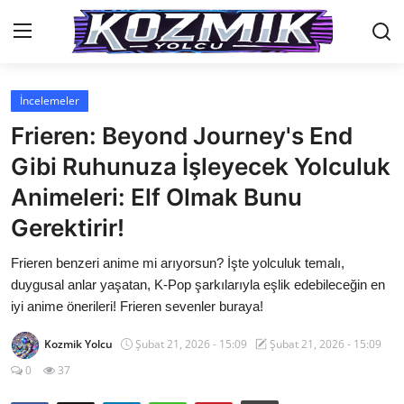
İncelemeler
Anasayfa
Frieren: Beyond Journey's End
İletişim
Gibi Ruhunuza İşleyecek Yolculuk
Animeleri: Elf Olmak Bunu
Genel
Gerektirir!
Anime Önerileri
Frieren benzeri anime mi arıyorsun? İşte yolculuk temalı,
Kore Dünyası
duygusal anlar yaşatan, K-Pop şarkılarıyla eşlik edebileceğin en
iyi anime önerileri! Frieren sevenler buraya!
Anime Karakterleri
Kozmik Yolcu
Şubat 21, 2026 - 15:09
Şubat 21, 2026 - 15:09
Anime
0
37
Dizi & Film