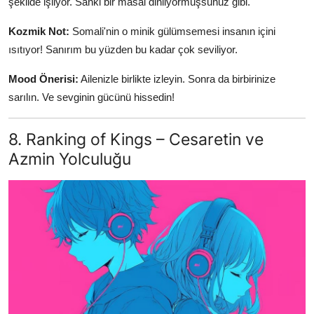
şekilde işliyor. Sanki bir masal dinliyormuşsunuz gibi.
Kozmik Not:
Somali'nin o minik gülümsemesi insanın içini
ısıtıyor! Sanırım bu yüzden bu kadar çok seviliyor.
Mood Önerisi:
Ailenizle birlikte izleyin. Sonra da birbirinize
sarılın. Ve sevginin gücünü hissedin!
8. Ranking of Kings – Cesaretin ve
Azmin Yolculuğu