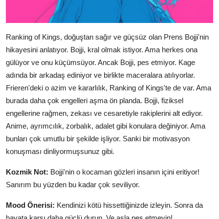
Ranking of Kings, doğuştan sağır ve güçsüz olan Prens Bojji'nin
hikayesini anlatıyor. Bojji, kral olmak istiyor. Ama herkes ona
gülüyor ve onu küçümsüyor. Ancak Bojji, pes etmiyor. Kage
adında bir arkadaş ediniyor ve birlikte maceralara atılıyorlar.
Frieren'deki o azim ve kararlılık, Ranking of Kings'te de var. Ama
burada daha çok engelleri aşma ön planda. Bojji, fiziksel
engellerine rağmen, zekası ve cesaretiyle rakiplerini alt ediyor.
Anime, ayrımcılık, zorbalık, adalet gibi konulara değiniyor. Ama
bunları çok umutlu bir şekilde işliyor. Sanki bir motivasyon
konuşması dinliyormuşsunuz gibi.
Kozmik Not:
Bojji'nin o kocaman gözleri insanın içini eritiyor!
Sanırım bu yüzden bu kadar çok seviliyor.
Mood Önerisi:
Kendinizi kötü hissettiğinizde izleyin. Sonra da
hayata karşı daha güçlü durun. Ve asla pes etmeyin!