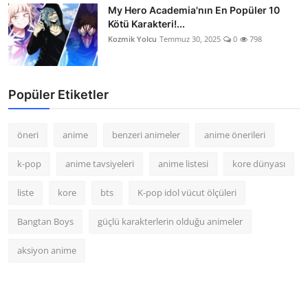
My Hero Academia'nın En Popüler 10
Kötü Karakteri!...
Kozmik Yolcu
Temmuz 30, 2025
0
798
Popüler Etiketler
öneri
anime
benzeri animeler
anime önerileri
k-pop
anime tavsiyeleri
anime listesi
kore dünyası
liste
kore
bts
K-pop idol vücut ölçüleri
Bangtan Boys
güçlü karakterlerin olduğu animeler
aksiyon anime