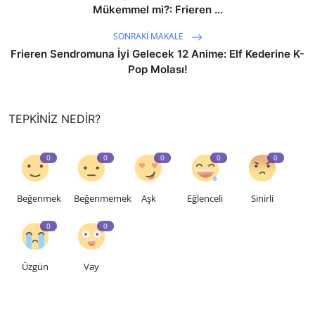
Mükemmel mi?: Frieren ...
SONRAKI MAKALE
Frieren Sendromuna İyi Gelecek 12 Anime: Elf Kederine K-
Pop Molası!
TEPKINIZ NEDIR?
0
0
0
0
0
Beğenmek
Beğenmemek
Aşk
Eğlenceli
Sinirli
0
0
Üzgün
Vay