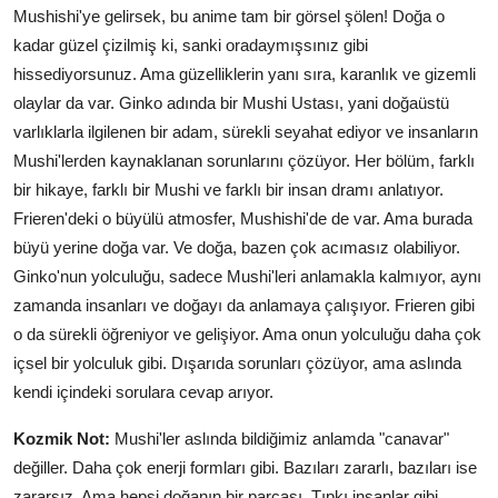
Mushishi'ye gelirsek, bu anime tam bir görsel şölen! Doğa o
kadar güzel çizilmiş ki, sanki oradaymışsınız gibi
hissediyorsunuz. Ama güzelliklerin yanı sıra, karanlık ve gizemli
olaylar da var. Ginko adında bir Mushi Ustası, yani doğaüstü
varlıklarla ilgilenen bir adam, sürekli seyahat ediyor ve insanların
Mushi'lerden kaynaklanan sorunlarını çözüyor. Her bölüm, farklı
bir hikaye, farklı bir Mushi ve farklı bir insan dramı anlatıyor.
Frieren'deki o büyülü atmosfer, Mushishi'de de var. Ama burada
büyü yerine doğa var. Ve doğa, bazen çok acımasız olabiliyor.
Ginko'nun yolculuğu, sadece Mushi'leri anlamakla kalmıyor, aynı
zamanda insanları ve doğayı da anlamaya çalışıyor. Frieren gibi
o da sürekli öğreniyor ve gelişiyor. Ama onun yolculuğu daha çok
içsel bir yolculuk gibi. Dışarıda sorunları çözüyor, ama aslında
kendi içindeki sorulara cevap arıyor.
Kozmik Not:
Mushi'ler aslında bildiğimiz anlamda "canavar"
değiller. Daha çok enerji formları gibi. Bazıları zararlı, bazıları ise
zararsız. Ama hepsi doğanın bir parçası. Tıpkı insanlar gibi…