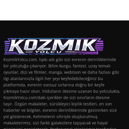
KozmikYolcu.com, tıpkı adı gibi sizi evrenin derinliklerinde
bir yolculuğa çıkarıyor. Bilim kurgu, fantezi, uzay temalı
oyunlar, dizi ve filmler, manga, webtoon ve daha fazlası gibi
ilgi alanlarınızla ilgili her şeyi keşfedebileceğiniz bu
platformda, evrenin sonsuz sırlarına doğru bir keşfe
çıkmaya hazır olun. Yıldızların ötesine uzanan bu yolculukta,
KozmikYolcu.com’daki içerikler de sizi sınırların ötesine
taşır. Özgün makaleler, sürükleyici kişilik testleri, en son
haberler ve bilgiler, evrenin derinliklerinde gezinirken size
yol gösterecek. Kelimelerin sihriyle oluşturulmuş
makalelerimiz, sizi farklı galaksilere taşıyacak ve hayal