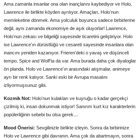
Ama zamanla insanlar ona olan inançlarını kaybediyor ve Holo,
Lawrence ile birlikte köyden ayrılıyor. Amaçları, Holo'nun
memleketine dönmek. Ama yolculuk boyunca sadece birbirlerine
değil, aynı zamanda ekonomiye de aşık oluyorlar! Lawrence,
Holo'nun zekası ve bilgeliği sayesinde ticaretini geliştiriyor. Holo
ise Lawrence'ın dürüstlüğü ve cesareti sayesinde insanlara olan
inancını yeniden kazanıyor. Frieren'deki o yavaş ve düşünceli
tempo, Spice and Wolf'ta da var. Ama burada daha çok diyaloglar
ön planda. Holo ve Lawrence'ın arasındaki atışmalar, animeye
ayrı bir renk katıyor. Sanki eski bir Avrupa masalını
izliyormuşsunuz gibi.
Kozmik Not:
Holo'nun kulakları ve kuyruğu o kadar gerçekçi
çizilmiş ki, insan dokunmak istiyor! Sanırım kurt kız karakterlerin
popülerliğinin sebebi bu olsa gerek…
Mood Önerisi:
Sevgilinizle birlikte izleyin. Sonra da birbirinize
Holo ve Lawrence gibi davranın. Ama çok da abartmayın, sonra