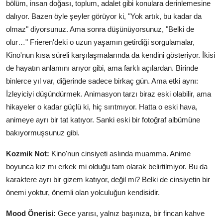
bölüm, insan doğası, toplum, adalet gibi konulara derinlemesine
dalıyor. Bazen öyle şeyler görüyor ki, "Yok artık, bu kadar da
olmaz" diyorsunuz. Ama sonra düşünüyorsunuz, "Belki de
olur…" Frieren'deki o uzun yaşamın getirdiği sorgulamalar,
Kino'nun kısa süreli karşılaşmalarında da kendini gösteriyor. İkisi
de hayatın anlamını arıyor gibi, ama farklı açılardan. Birinde
binlerce yıl var, diğerinde sadece birkaç gün. Ama etki aynı:
İzleyiciyi düşündürmek. Animasyon tarzı biraz eski olabilir, ama
hikayeler o kadar güçlü ki, hiç sırıtmıyor. Hatta o eski hava,
animeye ayrı bir tat katıyor. Sanki eski bir fotoğraf albümüne
bakıyormuşsunuz gibi.
Kozmik Not:
Kino'nun cinsiyeti aslında muamma. Anime
boyunca kız mı erkek mi olduğu tam olarak belirtilmiyor. Bu da
karaktere ayrı bir gizem katıyor, değil mi? Belki de cinsiyetin bir
önemi yoktur, önemli olan yolculuğun kendisidir.
Mood Önerisi:
Gece yarısı, yalnız başınıza, bir fincan kahve