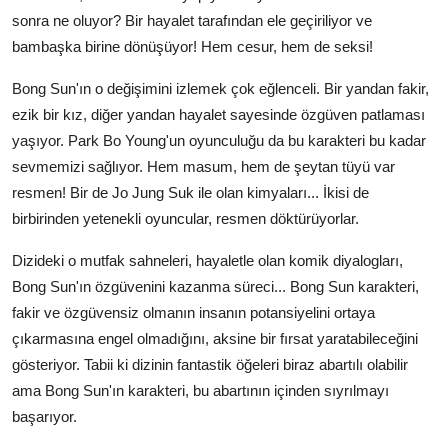
sonra ne oluyor? Bir hayalet tarafından ele geçiriliyor ve
bambaşka birine dönüşüyor! Hem cesur, hem de seksi!
Bong Sun'ın o değişimini izlemek çok eğlenceli. Bir yandan fakir,
ezik bir kız, diğer yandan hayalet sayesinde özgüven patlaması
yaşıyor. Park Bo Young'un oyunculuğu da bu karakteri bu kadar
sevmemizi sağlıyor. Hem masum, hem de şeytan tüyü var
resmen! Bir de Jo Jung Suk ile olan kimyaları... İkisi de
birbirinden yetenekli oyuncular, resmen döktürüyorlar.
Dizideki o mutfak sahneleri, hayaletle olan komik diyalogları,
Bong Sun'ın özgüvenini kazanma süreci... Bong Sun karakteri,
fakir ve özgüvensiz olmanın insanın potansiyelini ortaya
çıkarmasına engel olmadığını, aksine bir fırsat yaratabileceğini
gösteriyor. Tabii ki dizinin fantastik öğeleri biraz abartılı olabilir
ama Bong Sun'ın karakteri, bu abartının içinden sıyrılmayı
başarıyor.