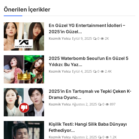
Önerilen İçerikler
En Güzel YG Entertainment İdolleri –
2025’in Güzel...
Kozmik Yolcu
Eylül 9, 2025
0
2K
2025 Waterbomb Seoul’un En Güzel 5
Yıldızı: Bu Yaz...
Kozmik Yolcu
Eylül 4, 2025
0
2.4K
2025’in En Tartışmalı ve Tepki Çeken K-
Drama Oyunc...
Kozmik Yolcu
Ağustos 2, 2025
0
897
Kişilik Testi: Hangi Silik Baba Dünyayı
Fethediyor...
Kozmik Yolcu
Ağustos 2, 2025
0
1.2K