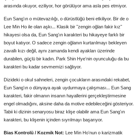
arasında okuyor, eziliyor, hor görülüyor ama asla pes etmiyor.
Eun Sang'ın o mütevazılığı, o dürüstlüğü beni etkiliyor. Bir de o
Lee Min Ho ile olan aşkı... Klasik bir "zengin oğlan fakir kız"
hikayesi olsa da, Eun Sang'ın karakteri bu hikayeye farklı bir
boyut katıyor. O sadece zengin oğlanın kurtarılmayı bekleyen
zavallı kızı değil, aynı zamanda kendi ayakları üzerinde
durabilen, güçlü bir kadın. Park Shin Hye'nin oyunculuğu da bu
karakteri bu kadar sevmemizi sağlıyor.
Dizideki o okul sahneleri, zengin çocukların arasındaki rekabet,
Eun Sang'ın o dünyaya ayak uydurmaya çalışması... Eun Sang
karakteri, fakir olmanın insanın hayallerini gerçekleştirmesine
engel olmadığını, aksine daha da motive edebileceğini gösteriyor.
Tabii ki dizinin senaryosu biraz klişe olabilir ama Eun Sang'ın
karakteri, bu klişenin içinden sıyrılmayı başarıyor.
Bias Kontrolü / Kozmik Not:
Lee Min Ho'nun o karizmatik