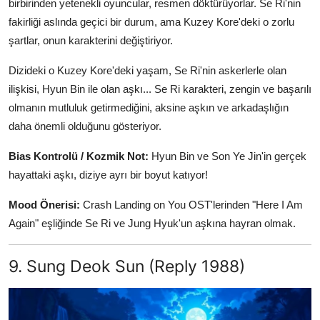
birbirinden yetenekli oyuncular, resmen döktürüyorlar. Se Ri'nin
fakirliği aslında geçici bir durum, ama Kuzey Kore'deki o zorlu
şartlar, onun karakterini değiştiriyor.
Dizideki o Kuzey Kore'deki yaşam, Se Ri'nin askerlerle olan
ilişkisi, Hyun Bin ile olan aşkı... Se Ri karakteri, zengin ve başarılı
olmanın mutluluk getirmediğini, aksine aşkın ve arkadaşlığın
daha önemli olduğunu gösteriyor.
Bias Kontrolü / Kozmik Not:
Hyun Bin ve Son Ye Jin'in gerçek
hayattaki aşkı, diziye ayrı bir boyut katıyor!
Mood Önerisi:
Crash Landing on You OST'lerinden "Here I Am
Again" eşliğinde Se Ri ve Jung Hyuk'un aşkına hayran olmak.
9. Sung Deok Sun (Reply 1988)