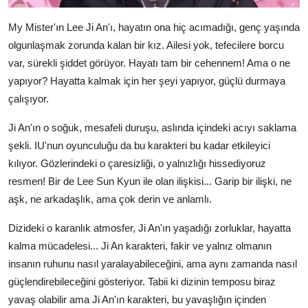
My Mister'ın Lee Ji An'ı, hayatın ona hiç acımadığı, genç yaşında
olgunlaşmak zorunda kalan bir kız. Ailesi yok, tefecilere borcu
var, sürekli şiddet görüyor. Hayatı tam bir cehennem! Ama o ne
yapıyor? Hayatta kalmak için her şeyi yapıyor, güçlü durmaya
çalışıyor.
Ji An'ın o soğuk, mesafeli duruşu, aslında içindeki acıyı saklama
şekli. IU'nun oyunculuğu da bu karakteri bu kadar etkileyici
kılıyor. Gözlerindeki o çaresizliği, o yalnızlığı hissediyoruz
resmen! Bir de Lee Sun Kyun ile olan ilişkisi... Garip bir ilişki, ne
aşk, ne arkadaşlık, ama çok derin ve anlamlı.
Dizideki o karanlık atmosfer, Ji An'ın yaşadığı zorluklar, hayatta
kalma mücadelesi... Ji An karakteri, fakir ve yalnız olmanın
insanın ruhunu nasıl yaralayabileceğini, ama aynı zamanda nasıl
güçlendirebileceğini gösteriyor. Tabii ki dizinin temposu biraz
yavaş olabilir ama Ji An'ın karakteri, bu yavaşlığın içinden