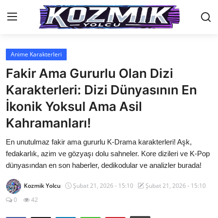
Anime Karakterleri
Anasayfa
Fakir Ama Gururlu Olan Dizi
Genel
Karakterleri: Dizi Dünyasının En
İkonik Yoksul Ama Asil
İletişim
Kahramanları!
Anime Önerileri
En unutulmaz fakir ama gururlu K-Drama karakterleri! Aşk,
Kore Dünyası
fedakarlık, azim ve gözyaşı dolu sahneler. Kore dizileri ve K-Pop
dünyasından en son haberler, dedikodular ve analizler burada!
Anime Karakterleri
Kozmik Yolcu
Şubat 21, 2026 - 15:10
Şubat 21, 2026 - 15:10
Anime
0
42
Dizi & Film