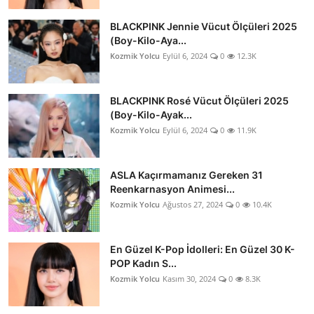
BLACKPINK Jennie Vücut Ölçüleri 2025
(Boy-Kilo-Aya...
Kozmik Yolcu
Eylül 6, 2024
0
12.3K
BLACKPINK Rosé Vücut Ölçüleri 2025
(Boy-Kilo-Ayak...
Kozmik Yolcu
Eylül 6, 2024
0
11.9K
ASLA Kaçırmamanız Gereken 31
Reenkarnasyon Animesi...
Kozmik Yolcu
Ağustos 27, 2024
0
10.4K
En Güzel K-Pop İdolleri: En Güzel 30 K-
POP Kadın S...
Kozmik Yolcu
Kasım 30, 2024
0
8.3K