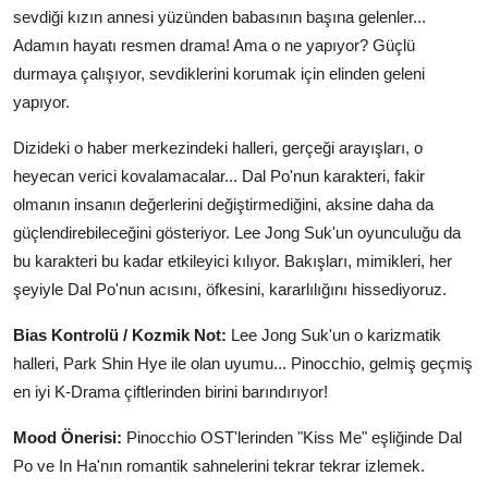
sevdiği kızın annesi yüzünden babasının başına gelenler...
Adamın hayatı resmen drama! Ama o ne yapıyor? Güçlü
durmaya çalışıyor, sevdiklerini korumak için elinden geleni
yapıyor.
Dizideki o haber merkezindeki halleri, gerçeği arayışları, o
heyecan verici kovalamacalar... Dal Po'nun karakteri, fakir
olmanın insanın değerlerini değiştirmediğini, aksine daha da
güçlendirebileceğini gösteriyor. Lee Jong Suk'un oyunculuğu da
bu karakteri bu kadar etkileyici kılıyor. Bakışları, mimikleri, her
şeyiyle Dal Po'nun acısını, öfkesini, kararlılığını hissediyoruz.
Bias Kontrolü / Kozmik Not:
Lee Jong Suk'un o karizmatik
halleri, Park Shin Hye ile olan uyumu... Pinocchio, gelmiş geçmiş
en iyi K-Drama çiftlerinden birini barındırıyor!
Mood Önerisi:
Pinocchio OST'lerinden "Kiss Me" eşliğinde Dal
Po ve In Ha'nın romantik sahnelerini tekrar tekrar izlemek.