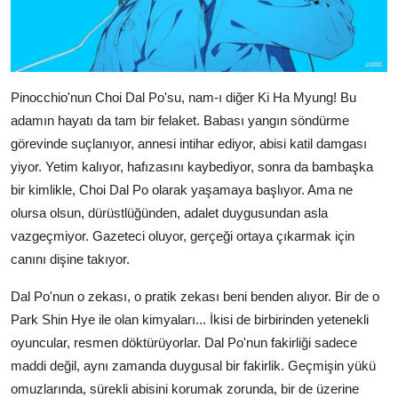
Pinocchio'nun Choi Dal Po'su, nam-ı diğer Ki Ha Myung! Bu
adamın hayatı da tam bir felaket. Babası yangın söndürme
görevinde suçlanıyor, annesi intihar ediyor, abisi katil damgası
yiyor. Yetim kalıyor, hafızasını kaybediyor, sonra da bambaşka
bir kimlikle, Choi Dal Po olarak yaşamaya başlıyor. Ama ne
olursa olsun, dürüstlüğünden, adalet duygusundan asla
vazgeçmiyor. Gazeteci oluyor, gerçeği ortaya çıkarmak için
canını dişine takıyor.
Dal Po'nun o zekası, o pratik zekası beni benden alıyor. Bir de o
Park Shin Hye ile olan kimyaları... İkisi de birbirinden yetenekli
oyuncular, resmen döktürüyorlar. Dal Po'nun fakirliği sadece
maddi değil, aynı zamanda duygusal bir fakirlik. Geçmişin yükü
omuzlarında, sürekli abisini korumak zorunda, bir de üzerine