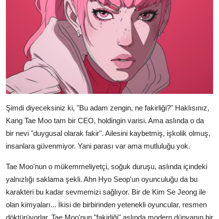
Şimdi diyeceksiniz ki, "Bu adam zengin, ne fakirliği?" Haklısınız,
Kang Tae Moo tam bir CEO, holdingin varisi. Ama aslında o da
bir nevi "duygusal olarak fakir". Ailesini kaybetmiş, işkolik olmuş,
insanlara güvenmiyor. Yani parası var ama mutluluğu yok.
Tae Moo'nun o mükemmeliyetçi, soğuk duruşu, aslında içindeki
yalnızlığı saklama şekli. Ahn Hyo Seop'un oyunculuğu da bu
karakteri bu kadar sevmemizi sağlıyor. Bir de Kim Se Jeong ile
olan kimyaları... İkisi de birbirinden yetenekli oyuncular, resmen
döktürüyorlar. Tae Moo'nun "fakirliği" aslında modern dünyanın bir