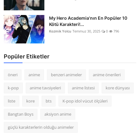
My Hero Academia'nın En Popüler 10
Kötü Karakteri!...
Kozmik Yolcu
Temmuz 30, 2025
0
796
Popüler Etiketler
öneri
anime
benzeri animeler
anime önerileri
k-pop
anime tavsiyeleri
anime listesi
kore dünyası
liste
kore
bts
K-pop idol vücut ölçüleri
Bangtan Boys
aksiyon anime
güçlü karakterlerin olduğu animeler