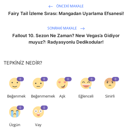
ÖNCEKI MAKALE
Fairy Tail İzleme Sırası: Mangadan Uyarlama Efsanesi!
SONRAKI MAKALE
Fallout 10. Sezon Ne Zaman? New Vegas’a Gidiyor
muyuz?: Radyasyonlu Dedikodular!
TEPKINIZ NEDIR?
0
0
0
0
0
Beğenmek
Beğenmemek
Aşk
Eğlenceli
Sinirli
0
0
Üzgün
Vay