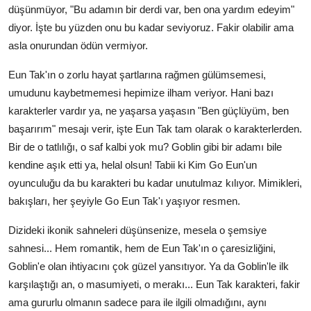
düşünmüyor, "Bu adamın bir derdi var, ben ona yardım edeyim"
diyor. İşte bu yüzden onu bu kadar seviyoruz. Fakir olabilir ama
asla onurundan ödün vermiyor.
Eun Tak'ın o zorlu hayat şartlarına rağmen gülümsemesi,
umudunu kaybetmemesi hepimize ilham veriyor. Hani bazı
karakterler vardır ya, ne yaşarsa yaşasın "Ben güçlüyüm, ben
başarırım" mesajı verir, işte Eun Tak tam olarak o karakterlerden.
Bir de o tatlılığı, o saf kalbi yok mu? Goblin gibi bir adamı bile
kendine aşık etti ya, helal olsun! Tabii ki Kim Go Eun'un
oyunculuğu da bu karakteri bu kadar unutulmaz kılıyor. Mimikleri,
bakışları, her şeyiyle Go Eun Tak'ı yaşıyor resmen.
Dizideki ikonik sahneleri düşünsenize, mesela o şemsiye
sahnesi... Hem romantik, hem de Eun Tak'ın o çaresizliğini,
Goblin'e olan ihtiyacını çok güzel yansıtıyor. Ya da Goblin'le ilk
karşılaştığı an, o masumiyeti, o merakı... Eun Tak karakteri, fakir
ama gururlu olmanın sadece para ile ilgili olmadığını, aynı