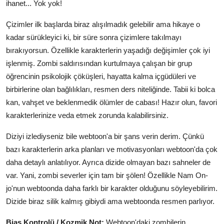
ihanet... Yok yok!
Çizimler ilk başlarda biraz alışılmadık gelebilir ama hikaye o
kadar sürükleyici ki, bir süre sonra çizimlere takılmayı
bırakıyorsun. Özellikle karakterlerin yaşadığı değişimler çok iyi
işlenmiş. Zombi saldırısından kurtulmaya çalışan bir grup
öğrencinin psikolojik çöküşleri, hayatta kalma içgüdüleri ve
birbirlerine olan bağlılıkları, resmen ders niteliğinde. Tabii ki bolca
kan, vahşet ve beklenmedik ölümler de cabası! Hazır olun, favori
karakterlerinize veda etmek zorunda kalabilirsiniz.
Diziyi izlediyseniz bile webtoon'a bir şans verin derim. Çünkü
bazı karakterlerin arka planları ve motivasyonları webtoon'da çok
daha detaylı anlatılıyor. Ayrıca dizide olmayan bazı sahneler de
var. Yani, zombi severler için tam bir şölen! Özellikle Nam On-
jo'nun webtoonda daha farklı bir karakter olduğunu söyleyebilirim.
Dizide biraz silik kalmış gibiydi ama webtoonda resmen parlıyor.
Bias Kontrolü / Kozmik Not:
Webtoon'daki zombilerin