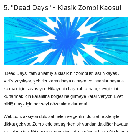
5. "Dead Days" - Klasik Zombi Kaosu!
"Dead Days" tam anlamıyla klasik bir zombi istilası hikayesi.
Virüs yayılıyor, şehirler karantinaya alınıyor ve insanlar hayatta
kalmak için savaşıyor. Hikayenin baş kahramanı, sevgilisini
kurtarmak için karantina bölgesine girmeye karar veriyor. Evet,
bildiğin aşk için her şeyi göze alma durumu!
Webtoon, aksiyon dolu sahneleri ve gerilim dolu atmosferiyle
dikkat çekiyor. Zombilerle savaşırken bir yandan da diğer hayatta
kalanlarla işbirliği yapmak gerekiyor. Ama güvenebileceğin kimse