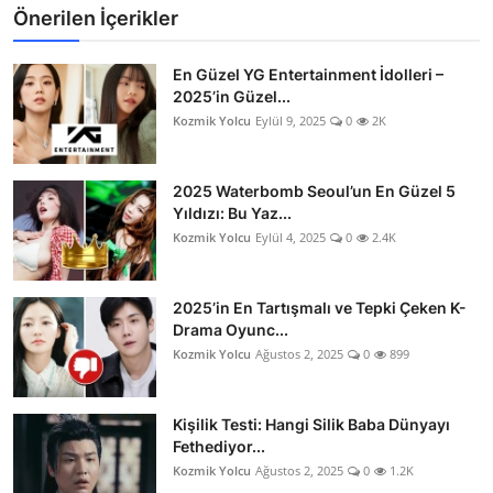
Önerilen İçerikler
En Güzel YG Entertainment İdolleri –
2025’in Güzel...
Kozmik Yolcu
Eylül 9, 2025
0
2K
2025 Waterbomb Seoul’un En Güzel 5
Yıldızı: Bu Yaz...
Kozmik Yolcu
Eylül 4, 2025
0
2.4K
2025’in En Tartışmalı ve Tepki Çeken K-
Drama Oyunc...
Kozmik Yolcu
Ağustos 2, 2025
0
899
Kişilik Testi: Hangi Silik Baba Dünyayı
Fethediyor...
Kozmik Yolcu
Ağustos 2, 2025
0
1.2K