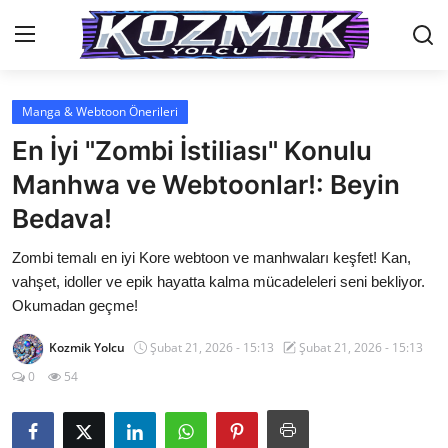
Manga & Webtoon Önerileri
Anasayfa
En İyi "Zombi İstiliası" Konulu
Genel
Manhwa ve Webtoonlar!: Beyin
Bedava!
İletişim
Zombi temalı en iyi Kore webtoon ve manhwaları keşfet! Kan,
Anime Önerileri
vahşet, idoller ve epik hayatta kalma mücadeleleri seni bekliyor.
Kore Dünyası
Okumadan geçme!
Anime Karakterleri
Kozmik Yolcu
Şubat 21, 2026 - 15:13
Şubat 21, 2026 - 15:13
0
54
Anime
Dizi & Film