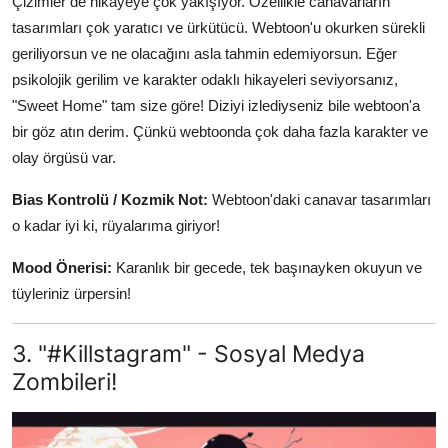
Çizimler de hikayeye çok yakışıyor. Özellikle canavarların
tasarımları çok yaratıcı ve ürkütücü. Webtoon'u okurken sürekli
geriliyorsun ve ne olacağını asla tahmin edemiyorsun. Eğer
psikolojik gerilim ve karakter odaklı hikayeleri seviyorsanız,
"Sweet Home" tam size göre! Diziyi izlediyseniz bile webtoon'a
bir göz atın derim. Çünkü webtoonda çok daha fazla karakter ve
olay örgüsü var.
Bias Kontrolü / Kozmik Not:
Webtoon'daki canavar tasarımları
o kadar iyi ki, rüyalarıma giriyor!
Mood Önerisi:
Karanlık bir gecede, tek başınayken okuyun ve
tüyleriniz ürpersin!
3. "#Killstagram" - Sosyal Medya
Zombileri!