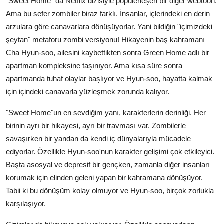
"Sweet Home" da Netflix dizisiyle popülerleşen bir diğer webtoon.
Ama bu sefer zombiler biraz farklı. İnsanlar, içlerindeki en derin
arzulara göre canavarlara dönüşüyorlar. Yani bildiğin "içimizdeki
şeytan" metaforu zombi versiyonu! Hikayenin baş kahramanı
Cha Hyun-soo, ailesini kaybettikten sonra Green Home adlı bir
apartman kompleksine taşınıyor. Ama kısa süre sonra
apartmanda tuhaf olaylar başlıyor ve Hyun-soo, hayatta kalmak
için içindeki canavarla yüzleşmek zorunda kalıyor.
"Sweet Home"un en sevdiğim yanı, karakterlerin derinliği. Her
birinin ayrı bir hikayesi, ayrı bir travması var. Zombilerle
savaşırken bir yandan da kendi iç dünyalarıyla mücadele
ediyorlar. Özellikle Hyun-soo'nun karakter gelişimi çok etkileyici.
Başta asosyal ve depresif bir gençken, zamanla diğer insanları
korumak için elinden geleni yapan bir kahramana dönüşüyor.
Tabii ki bu dönüşüm kolay olmuyor ve Hyun-soo, birçok zorlukla
karşılaşıyor.