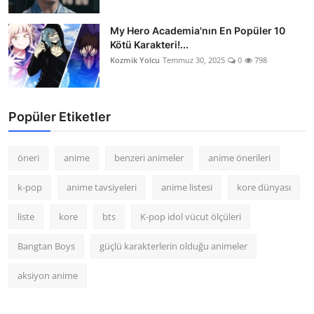
My Hero Academia'nın En Popüler 10
Kötü Karakteri!...
Kozmik Yolcu
Temmuz 30, 2025
0
798
Popüler Etiketler
öneri
anime
benzeri animeler
anime önerileri
k-pop
anime tavsiyeleri
anime listesi
kore dünyası
liste
kore
bts
K-pop idol vücut ölçüleri
Bangtan Boys
güçlü karakterlerin olduğu animeler
aksiyon anime