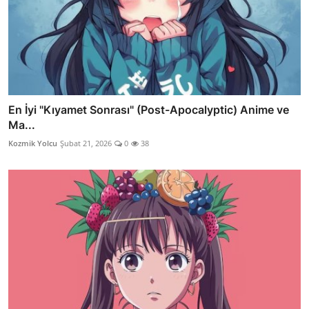
En İyi "Kıyamet Sonrası" (Post-Apocalyptic) Anime ve
Ma...
Kozmik Yolcu
Şubat 21, 2026
0
38