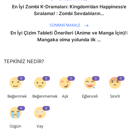
En İyi Zombi K-Dramaları: Kingdom’dan Happiness’e
Sıralama! : Zombi Sevdalıların...
SONRAKI MAKALE
En İyi Çizim Tableti Önerileri (Anime ve Manga İçin)!:
Mangaka olma yolunda ilk ...
TEPKINIZ NEDIR?
0
0
0
0
0
Beğenmek
Beğenmemek
Aşk
Eğlenceli
Sinirli
0
0
Üzgün
Vay