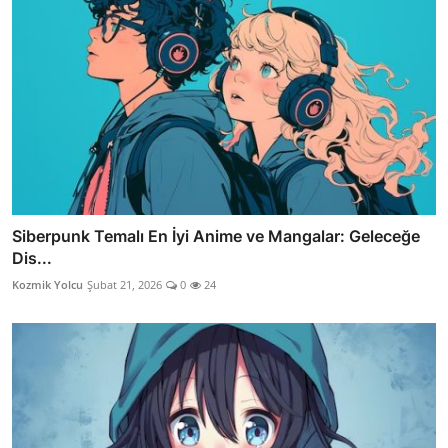
Siberpunk Temalı En İyi Anime ve Mangalar: Geleceğe
Dis...
Kozmik Yolcu
Şubat 21, 2026
0
24