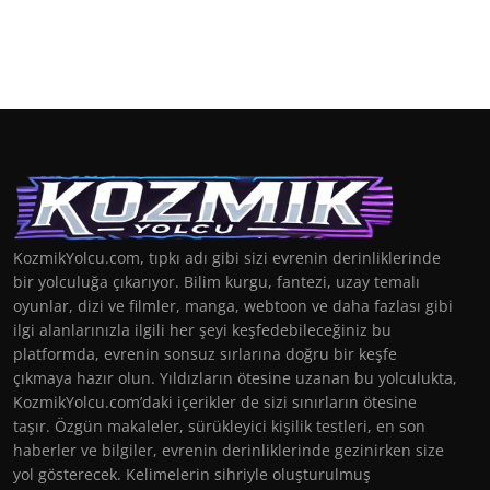
KozmikYolcu.com, tıpkı adı gibi sizi evrenin derinliklerinde
bir yolculuğa çıkarıyor. Bilim kurgu, fantezi, uzay temalı
oyunlar, dizi ve filmler, manga, webtoon ve daha fazlası gibi
ilgi alanlarınızla ilgili her şeyi keşfedebileceğiniz bu
platformda, evrenin sonsuz sırlarına doğru bir keşfe
çıkmaya hazır olun. Yıldızların ötesine uzanan bu yolculukta,
KozmikYolcu.com’daki içerikler de sizi sınırların ötesine
taşır. Özgün makaleler, sürükleyici kişilik testleri, en son
haberler ve bilgiler, evrenin derinliklerinde gezinirken size
yol gösterecek. Kelimelerin sihriyle oluşturulmuş