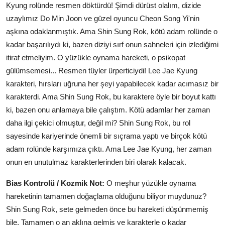
Kyung rolünde resmen döktürdü! Şimdi dürüst olalım, dizide
uzaylımız Do Min Joon ve güzel oyuncu Cheon Song Yi'nin
aşkına odaklanmıştık. Ama Shin Sung Rok, kötü adam rolünde o
kadar başarılıydı ki, bazen diziyi sırf onun sahneleri için izlediğimi
itiraf etmeliyim. O yüzükle oynama hareketi, o psikopat
gülümsemesi... Resmen tüyler ürperticiydi! Lee Jae Kyung
karakteri, hırsları uğruna her şeyi yapabilecek kadar acımasız bir
karakterdi. Ama Shin Sung Rok, bu karaktere öyle bir boyut kattı
ki, bazen onu anlamaya bile çalıştım. Kötü adamlar her zaman
daha ilgi çekici olmuştur, değil mi? Shin Sung Rok, bu rol
sayesinde kariyerinde önemli bir sıçrama yaptı ve birçok kötü
adam rolünde karşımıza çıktı. Ama Lee Jae Kyung, her zaman
onun en unutulmaz karakterlerinden biri olarak kalacak.
Bias Kontrolü / Kozmik Not:
O meşhur yüzükle oynama
hareketinin tamamen doğaçlama olduğunu biliyor muydunuz?
Shin Sung Rok, sete gelmeden önce bu hareketi düşünmemiş
bile. Tamamen o an aklına gelmiş ve karakterle o kadar