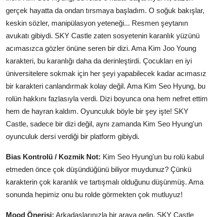
gerçek hayatta da ondan tırsmaya başladım. O soğuk bakışlar,
keskin sözler, manipülasyon yeteneği... Resmen şeytanın
avukatı gibiydi. SKY Castle zaten sosyetenin karanlık yüzünü
acımasızca gözler önüne seren bir dizi. Ama Kim Joo Young
karakteri, bu karanlığı daha da derinleştirdi. Çocukları en iyi
üniversitelere sokmak için her şeyi yapabilecek kadar acımasız
bir karakteri canlandırmak kolay değil. Ama Kim Seo Hyung, bu
rolün hakkını fazlasıyla verdi. Dizi boyunca ona hem nefret ettim
hem de hayran kaldım. Oyunculuk böyle bir şey işte! SKY
Castle, sadece bir dizi değil, aynı zamanda Kim Seo Hyung'un
oyunculuk dersi verdiği bir platform gibiydi.
Bias Kontrolü / Kozmik Not:
Kim Seo Hyung'un bu rolü kabul
etmeden önce çok düşündüğünü biliyor muydunuz? Çünkü
karakterin çok karanlık ve tartışmalı olduğunu düşünmüş. Ama
sonunda hepimiz onu bu rolde görmekten çok mutluyuz!
Mood Önerisi:
Arkadaşlarınızla bir araya gelin, SKY Castle