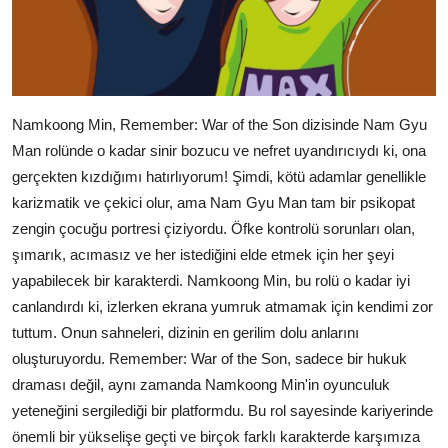
Namkoong Min, Remember: War of the Son dizisinde Nam Gyu
Man rolünde o kadar sinir bozucu ve nefret uyandırıcıydı ki, ona
gerçekten kızdığımı hatırlıyorum! Şimdi, kötü adamlar genellikle
karizmatik ve çekici olur, ama Nam Gyu Man tam bir psikopat
zengin çocuğu portresi çiziyordu. Öfke kontrolü sorunları olan,
şımarık, acımasız ve her istediğini elde etmek için her şeyi
yapabilecek bir karakterdi. Namkoong Min, bu rolü o kadar iyi
canlandırdı ki, izlerken ekrana yumruk atmamak için kendimi zor
tuttum. Onun sahneleri, dizinin en gerilim dolu anlarını
oluşturuyordu. Remember: War of the Son, sadece bir hukuk
draması değil, aynı zamanda Namkoong Min'in oyunculuk
yeteneğini sergilediği bir platformdu. Bu rol sayesinde kariyerinde
önemli bir yükselişe geçti ve birçok farklı karakterde karşımıza