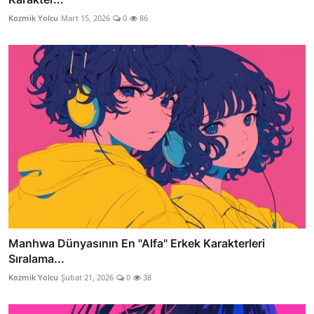
Kozmik Yolcu
Mart 15, 2026
0
86
Manhwa Dünyasının En "Alfa" Erkek Karakterleri
Sıralama...
Kozmik Yolcu
Şubat 21, 2026
0
38