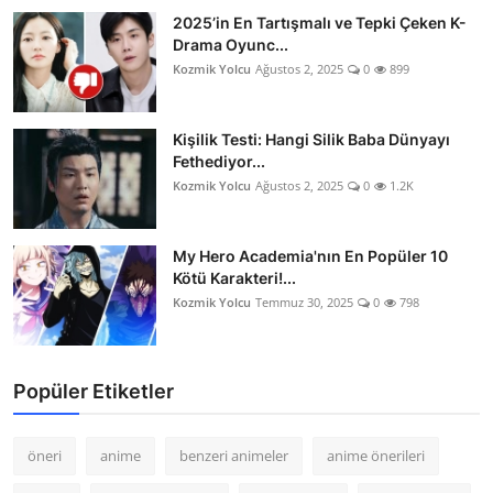
2025’in En Tartışmalı ve Tepki Çeken K-
Drama Oyunc...
Kozmik Yolcu
Ağustos 2, 2025
0
899
Kişilik Testi: Hangi Silik Baba Dünyayı
Fethediyor...
Kozmik Yolcu
Ağustos 2, 2025
0
1.2K
My Hero Academia'nın En Popüler 10
Kötü Karakteri!...
Kozmik Yolcu
Temmuz 30, 2025
0
798
Popüler Etiketler
öneri
anime
benzeri animeler
anime önerileri