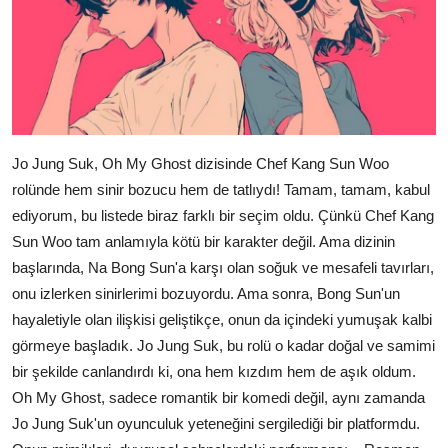
Jo Jung Suk, Oh My Ghost dizisinde Chef Kang Sun Woo
rolünde hem sinir bozucu hem de tatlıydı! Tamam, tamam, kabul
ediyorum, bu listede biraz farklı bir seçim oldu. Çünkü Chef Kang
Sun Woo tam anlamıyla kötü bir karakter değil. Ama dizinin
başlarında, Na Bong Sun'a karşı olan soğuk ve mesafeli tavırları,
onu izlerken sinirlerimi bozuyordu. Ama sonra, Bong Sun'un
hayaletiyle olan ilişkisi geliştikçe, onun da içindeki yumuşak kalbi
görmeye başladık. Jo Jung Suk, bu rolü o kadar doğal ve samimi
bir şekilde canlandırdı ki, ona hem kızdım hem de aşık oldum.
Oh My Ghost, sadece romantik bir komedi değil, aynı zamanda
Jo Jung Suk'un oyunculuk yeteneğini sergilediği bir platformdu.