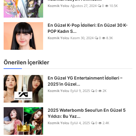
Kozmik Yolcu
Ağustos 27, 2024
0
10.5K
En Güzel K-Pop İdolleri: En Güzel 30 K-
POP Kadın S...
Kozmik Yolcu
Kasım 30, 2024
0
8.3K
Önerilen İçerikler
En Güzel YG Entertainment İdolleri –
2025’in Güzel...
Kozmik Yolcu
Eylül 9, 2025
0
2K
2025 Waterbomb Seoul’un En Güzel 5
Yıldızı: Bu Yaz...
Kozmik Yolcu
Eylül 4, 2025
0
2.4K