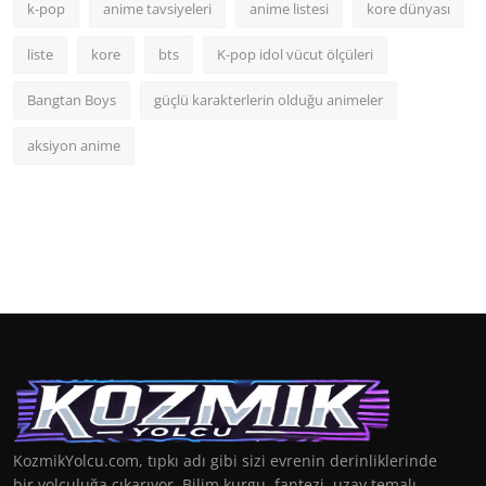
k-pop
anime tavsiyeleri
anime listesi
kore dünyası
liste
kore
bts
K-pop idol vücut ölçüleri
Bangtan Boys
güçlü karakterlerin olduğu animeler
aksiyon anime
KozmikYolcu.com, tıpkı adı gibi sizi evrenin derinliklerinde
bir yolculuğa çıkarıyor. Bilim kurgu, fantezi, uzay temalı