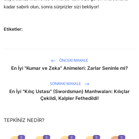
kadar sabırlı olun, sonra sürprizler sizi bekliyor!
Etiketler:
ÖNCEKI MAKALE
En İyi "Kumar ve Zeka" Animeleri: Zarlar Seninle mi?
SONRAKI MAKALE
En İyi "Kılıç Ustası" (Swordsman) Manhwaları: Kılıçlar
Çekildi, Kalpler Fethedildi!
TEPKINIZ NEDIR?
0
0
0
0
0