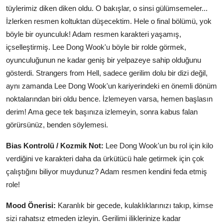
tüylerimiz diken diken oldu. O bakışlar, o sinsi gülümsemeler...
İzlerken resmen koltuktan düşecektim. Hele o final bölümü, yok
böyle bir oyunculuk! Adam resmen karakteri yaşamış,
içselleştirmiş. Lee Dong Wook'u böyle bir rolde görmek,
oyunculuğunun ne kadar geniş bir yelpazeye sahip olduğunu
gösterdi. Strangers from Hell, sadece gerilim dolu bir dizi değil,
aynı zamanda Lee Dong Wook'un kariyerindeki en önemli dönüm
noktalarından biri oldu bence. İzlemeyen varsa, hemen başlasın
derim! Ama gece tek başınıza izlemeyin, sonra kabus falan
görürsünüz, benden söylemesi.
Bias Kontrolü / Kozmik Not:
Lee Dong Wook'un bu rol için kilo
verdiğini ve karakteri daha da ürkütücü hale getirmek için çok
çalıştığını biliyor muydunuz? Adam resmen kendini feda etmiş
role!
Mood Önerisi:
Karanlık bir gecede, kulaklıklarınızı takıp, kimse
sizi rahatsız etmeden izleyin. Gerilimi iliklerinize kadar