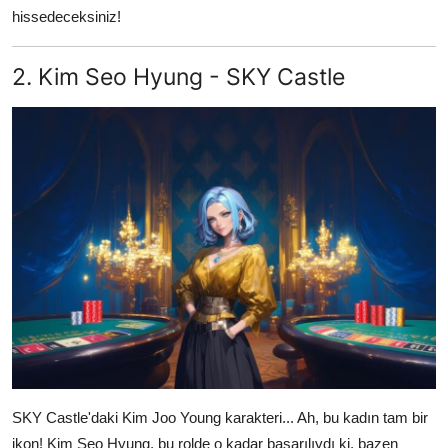
hissedeceksiniz!
2. Kim Seo Hyung - SKY Castle
SKY Castle'daki Kim Joo Young karakteri... Ah, bu kadın tam bir
ikon! Kim Seo Hyung, bu rolde o kadar başarılıydı ki, bazen