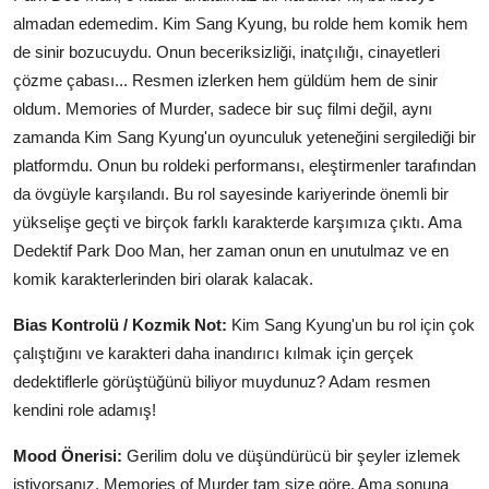
almadan edemedim. Kim Sang Kyung, bu rolde hem komik hem
de sinir bozucuydu. Onun beceriksizliği, inatçılığı, cinayetleri
çözme çabası... Resmen izlerken hem güldüm hem de sinir
oldum. Memories of Murder, sadece bir suç filmi değil, aynı
zamanda Kim Sang Kyung'un oyunculuk yeteneğini sergilediği bir
platformdu. Onun bu roldeki performansı, eleştirmenler tarafından
da övgüyle karşılandı. Bu rol sayesinde kariyerinde önemli bir
yükselişe geçti ve birçok farklı karakterde karşımıza çıktı. Ama
Dedektif Park Doo Man, her zaman onun en unutulmaz ve en
komik karakterlerinden biri olarak kalacak.
Bias Kontrolü / Kozmik Not:
Kim Sang Kyung'un bu rol için çok
çalıştığını ve karakteri daha inandırıcı kılmak için gerçek
dedektiflerle görüştüğünü biliyor muydunuz? Adam resmen
kendini role adamış!
Mood Önerisi:
Gerilim dolu ve düşündürücü bir şeyler izlemek
istiyorsanız, Memories of Murder tam size göre. Ama sonuna