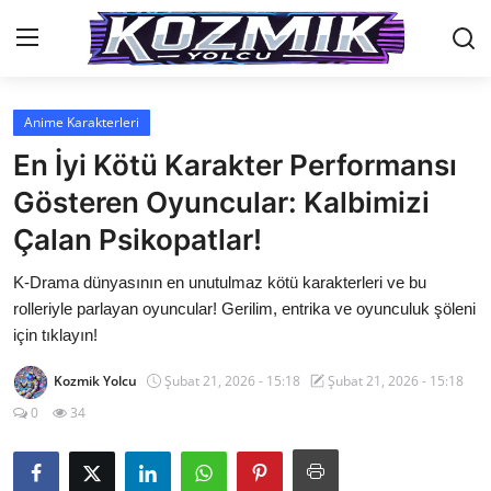
Anime Karakterleri
Anasayfa
En İyi Kötü Karakter Performansı
İletişim
Gösteren Oyuncular: Kalbimizi
Çalan Psikopatlar!
Genel
K-Drama dünyasının en unutulmaz kötü karakterleri ve bu
Anime Önerileri
rolleriyle parlayan oyuncular! Gerilim, entrika ve oyunculuk şöleni
Kore Dünyası
için tıklayın!
Anime Karakterleri
Kozmik Yolcu
Şubat 21, 2026 - 15:18
Şubat 21, 2026 - 15:18
0
34
Anime
Dizi & Film