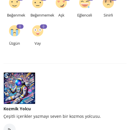
Beğenmek
Beğenmemek
Aşk
Eğlenceli
Sinirli
0
0
Üzgün
Vay
Kozmik Yolcu
Çeşitli içerikler yazmayı seven bir kozmos yolcusu.