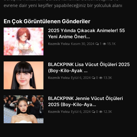
evrene dair yeni keşifler yapabileceğiniz bir yolculuk alanı
En Çok Görüntülenen Gönderiler
2025 Yılında Çıkacak Animeler! 55
Yeni Anime Öneri...
Kozmik Yolcu
Kasım 30, 2024
1
15.1K
BLACKPINK Lisa Vücut Ölçüleri 2025
(Boy-Kilo-Ayak ...
Kozmik Yolcu
Eylül 6, 2024
0
13.3K
BLACKPINK Jennie Vücut Ölçüleri
2025 (Boy-Kilo-Aya...
Kozmik Yolcu
Eylül 6, 2024
0
12.3K