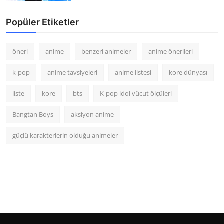
Popüler Etiketler
öneri
anime
benzeri animeler
anime önerileri
k-pop
anime tavsiyeleri
anime listesi
kore dünyası
liste
kore
bts
K-pop idol vücut ölçüleri
Bangtan Boys
aksiyon anime
güçlü karakterlerin olduğu animeler