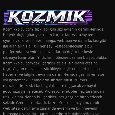
KozmikYolcu.com, tıpkı adı gibi sizi evrenin derinliklerinde
bir yolculuğa çıkarıyor. Bilim kurgu, fantezi, uzay temalı
oyunlar, dizi ve filmler, manga, webtoon ve daha fazlası gibi
ilgi alanlarınızla ilgili her şeyi keşfedebileceğiniz bu
platformda, evrenin sonsuz sırlarına doğru bir keşfe
çıkmaya hazır olun. Yıldızların ötesine uzanan bu yolculukta,
KozmikYolcu.com’daki içerikler de sizi sınırların ötesine
taşır. Özgün makaleler, sürükleyici kişilik testleri, en son
haberler ve bilgiler, evrenin derinliklerinde gezinirken size
yol gösterecek. Kelimelerin sihriyle oluşturulmuş
makalelerimiz, sizi farklı galaksilere taşıyacak ve hayal
gücünüzü genişletecek. Profesyonel ekiplerimiz tarafından
titizlikle hazırlanan bu içerikler, her gezgine hitap edecek
şekilde özenle tasarlandı. KozmikYolcu.com, yalnızca bir
web sitesi değil, aynı zamanda evrenin ve bilinmeyenin
buluşma noktasıdır. Burası, kendinizi bulabileceğiniz ve