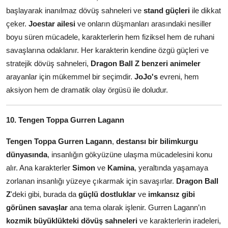
başlayarak inanılmaz dövüş sahneleri ve
stand güçleri
ile dikkat
çeker.
Joestar ailesi
ve onların düşmanları arasındaki nesiller
boyu süren mücadele, karakterlerin hem fiziksel hem de ruhani
savaşlarına odaklanır. Her karakterin kendine özgü güçleri ve
stratejik dövüş sahneleri,
Dragon Ball Z benzeri animeler
arayanlar için mükemmel bir seçimdir.
JoJo's
evreni, hem
aksiyon hem de dramatik olay örgüsü ile doludur.
10. Tengen Toppa Gurren Lagann
Tengen Toppa Gurren Lagann
,
destansı bir bilimkurgu
dünyasında
, insanlığın gökyüzüne ulaşma mücadelesini konu
alır. Ana karakterler
Simon
ve
Kamina
, yeraltında yaşamaya
zorlanan insanlığı yüzeye çıkarmak için savaşırlar.
Dragon Ball
Z
'deki gibi, burada da
güçlü dostluklar
ve
imkansız gibi
görünen savaşlar
ana tema olarak işlenir. Gurren Lagann’ın
kozmik büyüklükteki dövüş sahneleri
ve karakterlerin iradeleri,