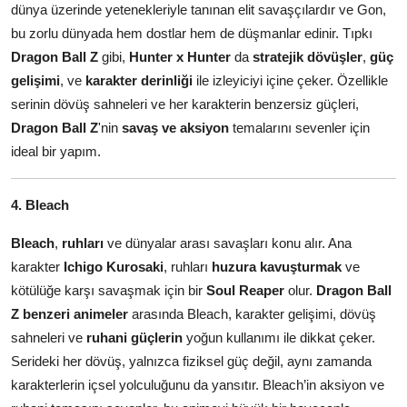
dünya üzerinde yetenekleriyle tanınan elit savaşçılardır ve Gon,
bu zorlu dünyada hem dostlar hem de düşmanlar edinir. Tıpkı
Dragon Ball Z
gibi,
Hunter x Hunter
da
stratejik dövüşler
,
güç
gelişimi
, ve
karakter derinliği
ile izleyiciyi içine çeker. Özellikle
serinin dövüş sahneleri ve her karakterin benzersiz güçleri,
Dragon Ball Z
'nin
savaş ve aksiyon
temalarını sevenler için
ideal bir yapım.
4. Bleach
Bleach
,
ruhları
ve dünyalar arası savaşları konu alır. Ana
karakter
Ichigo Kurosaki
, ruhları
huzura kavuşturmak
ve
kötülüğe karşı savaşmak için bir
Soul Reaper
olur.
Dragon Ball
Z benzeri animeler
arasında Bleach, karakter gelişimi, dövüş
sahneleri ve
ruhani güçlerin
yoğun kullanımı ile dikkat çeker.
Serideki her dövüş, yalnızca fiziksel güç değil, aynı zamanda
karakterlerin içsel yolculuğunu da yansıtır. Bleach’in aksiyon ve