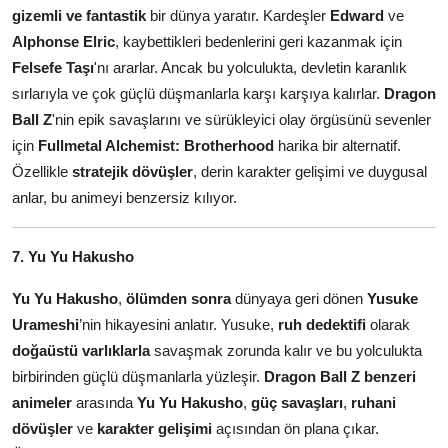
gizemli ve fantastik
bir dünya yaratır. Kardeşler
Edward
ve
Alphonse Elric
, kaybettikleri bedenlerini geri kazanmak için
Felsefe Taşı
'nı ararlar. Ancak bu yolculukta, devletin karanlık
sırlarıyla ve çok güçlü düşmanlarla karşı karşıya kalırlar.
Dragon
Ball Z
'nin epik savaşlarını ve sürükleyici olay örgüsünü sevenler
için
Fullmetal Alchemist: Brotherhood
harika bir alternatif.
Özellikle
stratejik dövüşler
, derin karakter gelişimi ve duygusal
anlar, bu animeyi benzersiz kılıyor.
7. Yu Yu Hakusho
Yu Yu Hakusho
,
ölümden sonra
dünyaya geri dönen
Yusuke
Urameshi
’nin hikayesini anlatır. Yusuke,
ruh dedektifi
olarak
doğaüstü varlıklarla
savaşmak zorunda kalır ve bu yolculukta
birbirinden güçlü düşmanlarla yüzleşir.
Dragon Ball Z benzeri
animeler
arasında
Yu Yu Hakusho
,
güç savaşları
,
ruhani
dövüşler
ve
karakter gelişimi
açısından ön plana çıkar.