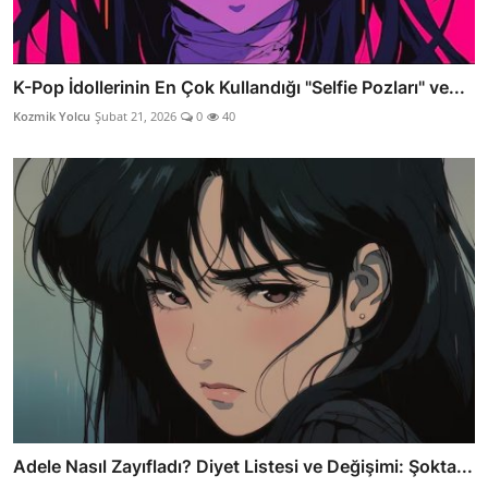
K-Pop İdollerinin En Çok Kullandığı "Selfie Pozları" ve...
Kozmik Yolcu
Şubat 21, 2026
0
40
Adele Nasıl Zayıfladı? Diyet Listesi ve Değişimi: Şokta...