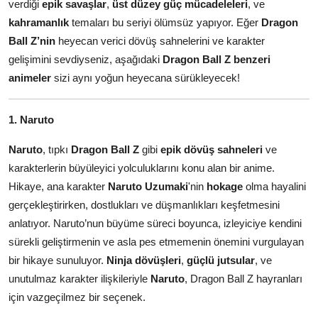
verdiği
epik savaşlar
,
üst düzey güç mücadeleleri
, ve
kahramanlık
temaları bu seriyi ölümsüz yapıyor. Eğer
Dragon
Ball Z’nin
heyecan verici dövüş sahnelerini ve karakter
gelişimini sevdiyseniz, aşağıdaki
Dragon Ball Z benzeri
animeler
sizi aynı yoğun heyecana sürükleyecek!
1. Naruto
Naruto
, tıpkı
Dragon Ball Z
gibi
epik dövüş sahneleri
ve
karakterlerin büyüleyici yolculuklarını konu alan bir anime.
Hikaye, ana karakter
Naruto Uzumaki
'nin
hokage
olma hayalini
gerçekleştirirken, dostlukları ve düşmanlıkları keşfetmesini
anlatıyor. Naruto’nun büyüme süreci boyunca, izleyiciye kendini
sürekli geliştirmenin ve asla pes etmemenin önemini vurgulayan
bir hikaye sunuluyor.
Ninja dövüşleri
,
güçlü jutsular
, ve
unutulmaz karakter ilişkileriyle
Naruto
, Dragon Ball Z hayranları
için vazgeçilmez bir seçenek.