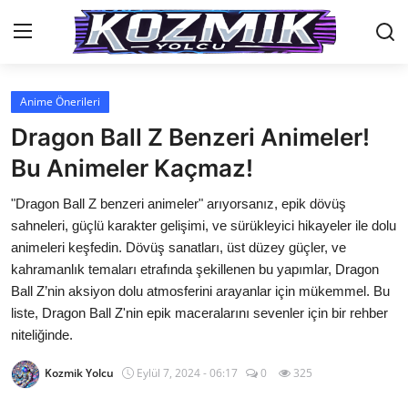
Anime Önerileri
Anasayfa
Dragon Ball Z Benzeri Animeler!
Genel
Bu Animeler Kaçmaz!
İletişim
"Dragon Ball Z benzeri animeler" arıyorsanız, epik dövüş
sahneleri, güçlü karakter gelişimi, ve sürükleyici hikayeler ile dolu
Anime Önerileri
animeleri keşfedin. Dövüş sanatları, üst düzey güçler, ve
kahramanlık temaları etrafında şekillenen bu yapımlar, Dragon
Kore Dünyası
Ball Z’nin aksiyon dolu atmosferini arayanlar için mükemmel. Bu
liste, Dragon Ball Z'nin epik maceralarını sevenler için bir rehber
Anime Karakterleri
niteliğinde.
Anime
Kozmik Yolcu
Eylül 7, 2024 - 06:17
0
325
Dizi & Film