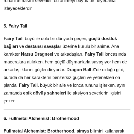
ruhani temasını sevenler, bu animeyi büyük bir heyecanla
izleyeceklerdir.
5. Fairy Tail
Fairy Tail
, büyü ile dolu bir dünyada geçen,
güçlü dostluk
bağları
ve
destansı savaşlar
üzerine kurulu bir anime. Ana
karakter
Natsu Dragneel
ve arkadaşları,
Fairy Tail
loncasında
maceralara atılırken, hem güçlü düşmanlarla savaşıyor hem de
arkadaşlıklarını güçlendiriyorlar.
Dragon Ball Z
'de olduğu gibi,
burada da her karakterin benzersiz güçleri ve yetenekleri ön
planda.
Fairy Tail
, büyük bir aile ve lonca ruhunu işlerken, aynı
zamanda
epik dövüş sahneleri
ile aksiyon severlerin ilgisini
çeker.
6. Fullmetal Alchemist: Brotherhood
Fullmetal Alchemist: Brotherhood
,
simya
bilimini kullanarak