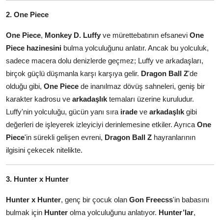
2. One Piece
One Piece
,
Monkey D. Luffy
ve mürettebatının efsanevi
One
Piece hazinesini
bulma yolculuğunu anlatır. Ancak bu yolculuk,
sadece macera dolu denizlerde geçmez; Luffy ve arkadaşları,
birçok güçlü düşmanla karşı karşıya gelir.
Dragon Ball Z
'de
olduğu gibi,
One Piece
de inanılmaz dövüş sahneleri, geniş bir
karakter kadrosu ve
arkadaşlık
temaları üzerine kuruludur.
Luffy'nin yolculuğu, gücün yanı sıra
irade
ve
arkadaşlık
gibi
değerleri de işleyerek izleyiciyi derinlemesine etkiler. Ayrıca
One
Piece
'in sürekli gelişen evreni,
Dragon Ball Z
hayranlarının
ilgisini çekecek nitelikte.
3. Hunter x Hunter
Hunter x Hunter
, genç bir çocuk olan
Gon Freecss
'in babasını
bulmak için
Hunter
olma yolculuğunu anlatıyor.
Hunter’lar
,