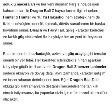
soluklu maceraları
ve her yeni düşman karşısında gelişen
kahramanları ile
Dragon Ball Z
hayranlarının ilgisini çeker.
Hunter x Hunter
ve
Yu Yu Hakusho
, hem stratejik hem de
fiziksel dövüşlere derinlik katarak, dövüş sanatlarının bir başka
boyutunu sunar.
Bleach
ve
Fairy Tail
, geniş karakter kadroları
ve
farklı güç sistemleri
ile izleyiciye her an yeni bir heyecan
sunar.
Bu animelerde de
arkadaşlık
,
azim
, ve
güç arayışı
gibi temalar
önemli bir yer tutar. Her karakter, içlerindeki sınırları aşarken
izleyiciye güçlü bir ilham verir.
Dragon Ball Z benzeri animeler
,
sadece aksiyon ve dövüş değil, aynı zamanda karakter gelişimi
ve insan ruhunun derinliklerine iner. Eğer
Dragon Ball Z
'de
olduğu gibi kahramanların destansı mücadelelerine tanıklık
etmek istiyorsanız, bu yapımlar sizin için mükemmel alternatifler
olacaktır.