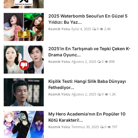
2025 Waterbomb Seoul’un En Güzel 5
Yıldızı: Bu Yaz...
Kozmik Yolcu
Eylül 4, 2025
0
2.4K
2025’in En Tartışmalı ve Tepki Çeken K-
Drama Oyunc...
Kozmik Yolcu
Ağustos 2, 2025
0
898
Kişilik Testi: Hangi Silik Baba Dünyayı
Fethediyor...
Kozmik Yolcu
Ağustos 2, 2025
0
1.2K
My Hero Academia'nın En Popüler 10
Kötü Karakteri!...
Kozmik Yolcu
Temmuz 30, 2025
0
797