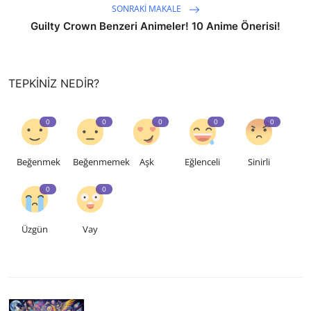
SONRAKI MAKALE
Guilty Crown Benzeri Animeler! 10 Anime Önerisi!
TEPKINIZ NEDIR?
0
0
0
0
0
Beğenmek
Beğenmemek
Aşk
Eğlenceli
Sinirli
0
0
Üzgün
Vay