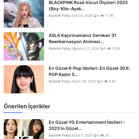
BLACKPINK Rosé Vücut Ölçüleri 2025
(Boy-Kilo-Ayak...
Kozmik Yolcu
Eylül 6, 2024
0
11.9K
ASLA Kaçırmamanız Gereken 31
Reenkarnasyon Animesi...
Kozmik Yolcu
Ağustos 27, 2024
0
10.5K
En Güzel K-Pop İdolleri: En Güzel 30 K-
POP Kadın S...
Kozmik Yolcu
Kasım 30, 2024
0
8.3K
Önerilen İçerikler
En Güzel YG Entertainment İdolleri –
2025’in Güzel...
Kozmik Yolcu
Eylül 9, 2025
0
2K