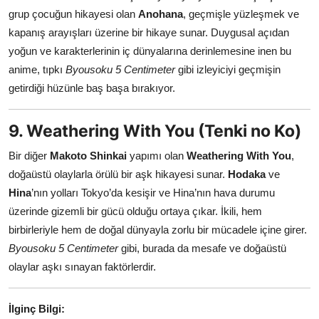
grup çocuğun hikayesi olan
Anohana
, geçmişle yüzleşmek ve
kapanış arayışları üzerine bir hikaye sunar. Duygusal açıdan
yoğun ve karakterlerinin iç dünyalarına derinlemesine inen bu
anime, tıpkı
Byousoku 5 Centimeter
gibi izleyiciyi geçmişin
getirdiği hüzünle baş başa bırakıyor.
9. Weathering With You (Tenki no Ko)
Bir diğer
Makoto Shinkai
yapımı olan
Weathering With You
,
doğaüstü olaylarla örülü bir aşk hikayesi sunar.
Hodaka
ve
Hina
’nın yolları Tokyo’da kesişir ve Hina’nın hava durumu
üzerinde gizemli bir gücü olduğu ortaya çıkar. İkili, hem
birbirleriyle hem de doğal dünyayla zorlu bir mücadele içine girer.
Byousoku 5 Centimeter
gibi, burada da mesafe ve doğaüstü
olaylar aşkı sınayan faktörlerdir.
İlginç Bilgi: