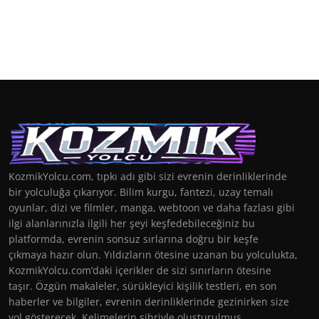
KozmikYolcu.com, tıpkı adı gibi sizi evrenin derinliklerinde
bir yolculuğa çıkarıyor. Bilim kurgu, fantezi, uzay temalı
oyunlar, dizi ve filmler, manga, webtoon ve daha fazlası gibi
ilgi alanlarınızla ilgili her şeyi keşfedebileceğiniz bu
platformda, evrenin sonsuz sırlarına doğru bir keşfe
çıkmaya hazır olun. Yıldızların ötesine uzanan bu yolculukta,
KozmikYolcu.com’daki içerikler de sizi sınırların ötesine
taşır. Özgün makaleler, sürükleyici kişilik testleri, en son
haberler ve bilgiler, evrenin derinliklerinde gezinirken size
yol gösterecek. Kelimelerin sihriyle oluşturulmuş