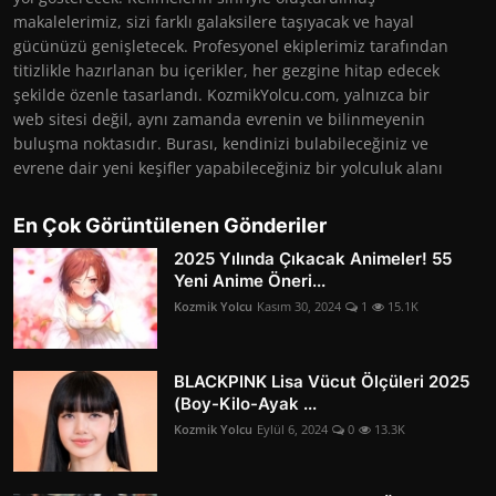
makalelerimiz, sizi farklı galaksilere taşıyacak ve hayal
gücünüzü genişletecek. Profesyonel ekiplerimiz tarafından
titizlikle hazırlanan bu içerikler, her gezgine hitap edecek
şekilde özenle tasarlandı. KozmikYolcu.com, yalnızca bir
web sitesi değil, aynı zamanda evrenin ve bilinmeyenin
buluşma noktasıdır. Burası, kendinizi bulabileceğiniz ve
evrene dair yeni keşifler yapabileceğiniz bir yolculuk alanı
En Çok Görüntülenen Gönderiler
2025 Yılında Çıkacak Animeler! 55
Yeni Anime Öneri...
Kozmik Yolcu
Kasım 30, 2024
1
15.1K
BLACKPINK Lisa Vücut Ölçüleri 2025
(Boy-Kilo-Ayak ...
Kozmik Yolcu
Eylül 6, 2024
0
13.3K