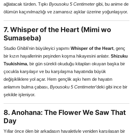
ağlatacak türden. Tıpkı
Byousoku 5 Centimeter
gibi, bu anime de
ölümün kaçınılmazlığı ve zamansız aşklar üzerine yoğunlaşıyor.
7. Whisper of the Heart (Mimi wo
Sumaseba)
Studio Ghibli'nin büyüleyici yapımı
Whisper of the Heart
, genç
bir kızın hayallerinin peşinden koşma hikayesini anlatır.
Shizuku
Tsukishima
, bir gün sürekli okuduğu kitapları okuyan başka bir
çocukla karşılaşır ve bu karşılaşma hayatında büyük
değişikliklere yol açar. Hem gençlik aşkı hem de hayatın
anlamını bulma çabası,
Byousoku 5 Centimeter
’deki gibi ince bir
şekilde işleniyor.
8. Anohana: The Flower We Saw That
Day
Yıllar önce ölen bir arkadaşın hayaletiyle yeniden karşılaşan bir