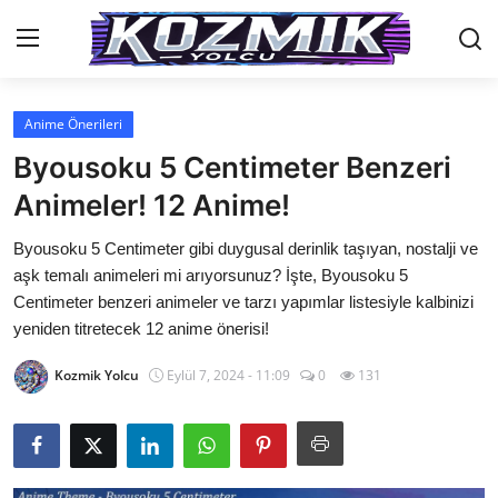
Anime Önerileri
Anasayfa
Byousoku 5 Centimeter Benzeri
Genel
Animeler! 12 Anime!
İletişim
Byousoku 5 Centimeter gibi duygusal derinlik taşıyan, nostalji ve
aşk temalı animeleri mi arıyorsunuz? İşte, Byousoku 5
Anime Önerileri
Centimeter benzeri animeler ve tarzı yapımlar listesiyle kalbinizi
yeniden titretecek 12 anime önerisi!
Kore Dünyası
Kozmik Yolcu
Eylül 7, 2024 - 11:09
0
131
Anime Karakterleri
Anime
Dizi & Film