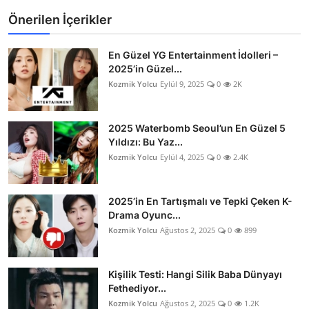
Önerilen İçerikler
En Güzel YG Entertainment İdolleri –
2025’in Güzel...
Kozmik Yolcu
Eylül 9, 2025
0
2K
2025 Waterbomb Seoul’un En Güzel 5
Yıldızı: Bu Yaz...
Kozmik Yolcu
Eylül 4, 2025
0
2.4K
2025’in En Tartışmalı ve Tepki Çeken K-
Drama Oyunc...
Kozmik Yolcu
Ağustos 2, 2025
0
899
Kişilik Testi: Hangi Silik Baba Dünyayı
Fethediyor...
Kozmik Yolcu
Ağustos 2, 2025
0
1.2K