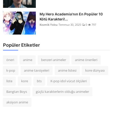
My Hero Academia'nın En Popüler 10
Kötü Karakteri!...
Kozmik Yolcu
Temmuz 30, 2025
0
797
Popüler Etiketler
öneri
anime
benzeri animeler
anime önerileri
k-pop
anime tavsiyeleri
anime listesi
kore dünyası
liste
kore
bts
K-pop idol vücut ölçüleri
Bangtan Boys
güçlü karakterlerin olduğu animeler
aksiyon anime