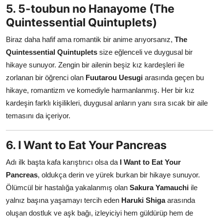
5. 5-toubun no Hanayome (The
Quintessential Quintuplets)
Biraz daha hafif ama romantik bir anime arıyorsanız,
The
Quintessential Quintuplets
size eğlenceli ve duygusal bir
hikaye sunuyor. Zengin bir ailenin beşiz kız kardeşleri ile
zorlanan bir öğrenci olan
Fuutarou Uesugi
arasında geçen bu
hikaye, romantizm ve komediyle harmanlanmış. Her bir kız
kardeşin farklı kişilikleri, duygusal anların yanı sıra sıcak bir aile
temasını da içeriyor.
6. I Want to Eat Your Pancreas
Adı ilk başta kafa karıştırıcı olsa da
I Want to Eat Your
Pancreas
, oldukça derin ve yürek burkan bir hikaye sunuyor.
Ölümcül bir hastalığa yakalanmış olan
Sakura Yamauchi
ile
yalnız başına yaşamayı tercih eden
Haruki Shiga
arasında
oluşan dostluk ve aşk bağı, izleyiciyi hem güldürüp hem de