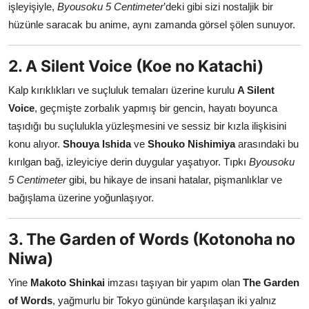
işleyişiyle,
Byousoku 5 Centimeter
’deki gibi sizi nostaljik bir
hüzünle saracak bu anime, aynı zamanda görsel şölen sunuyor.
2. A Silent Voice (Koe no Katachi)
Kalp kırıklıkları ve suçluluk temaları üzerine kurulu
A Silent
Voice
, geçmişte zorbalık yapmış bir gencin, hayatı boyunca
taşıdığı bu suçlulukla yüzleşmesini ve sessiz bir kızla ilişkisini
konu alıyor.
Shouya Ishida
ve
Shouko Nishimiya
arasındaki bu
kırılgan bağ, izleyiciye derin duygular yaşatıyor. Tıpkı
Byousoku
5 Centimeter
gibi, bu hikaye de insani hatalar, pişmanlıklar ve
bağışlama üzerine yoğunlaşıyor.
3. The Garden of Words (Kotonoha no
Niwa)
Yine
Makoto Shinkai
imzası taşıyan bir yapım olan
The Garden
of Words
, yağmurlu bir Tokyo gününde karşılaşan iki yalnız