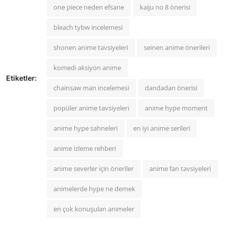
one piece neden efsane
kaiju no 8 önerisi
bleach tybw incelemesi
shonen anime tavsiyeleri
seinen anime önerileri
komedi aksiyon anime
Etiketler:
chainsaw man incelemesi
dandadan önerisi
popüler anime tavsiyeleri
anime hype moment
anime hype sahneleri
en iyi anime serileri
anime izleme rehberi
anime severler için öneriler
anime fan tavsiyeleri
animelerde hype ne demek
en çok konuşulan animeler