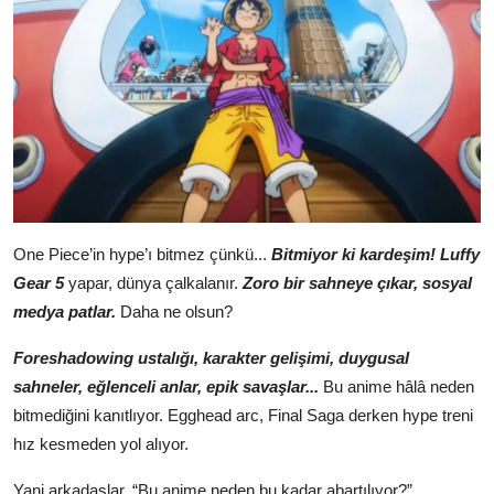
One Piece’in hype’ı bitmez çünkü...
Bitmiyor ki kardeşim!
Luffy
Gear 5
yapar, dünya çalkalanır.
Zoro bir sahneye çıkar, sosyal
medya patlar.
Daha ne olsun?
Foreshadowing ustalığı, karakter gelişimi, duygusal
sahneler, eğlenceli anlar, epik savaşlar...
Bu anime hâlâ neden
bitmediğini kanıtlıyor. Egghead arc, Final Saga derken hype treni
hız kesmeden yol alıyor.
Yani arkadaşlar, “Bu anime neden bu kadar abartılıyor?”