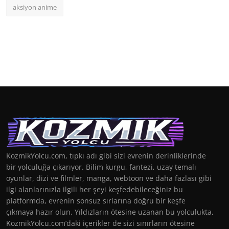
aksiyon anime
KozmikYolcu.com, tıpkı adı gibi sizi evrenin derinliklerinde
bir yolculuğa çıkarıyor. Bilim kurgu, fantezi, uzay temalı
oyunlar, dizi ve filmler, manga, webtoon ve daha fazlası gibi
ilgi alanlarınızla ilgili her şeyi keşfedebileceğiniz bu
platformda, evrenin sonsuz sırlarına doğru bir keşfe
çıkmaya hazır olun. Yıldızların ötesine uzanan bu yolculukta,
KozmikYolcu.com’daki içerikler de sizi sınırların ötesine