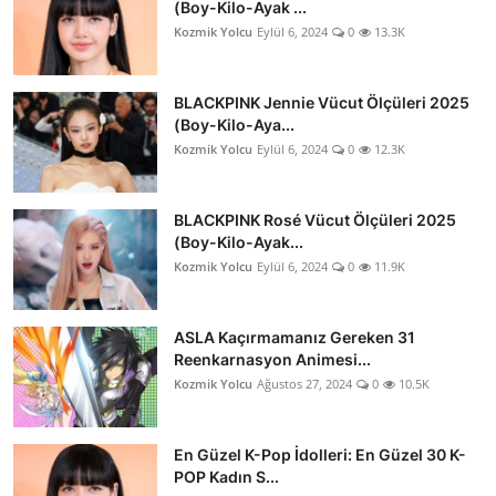
(Boy-Kilo-Ayak ...
Kozmik Yolcu
Eylül 6, 2024
0
13.3K
BLACKPINK Jennie Vücut Ölçüleri 2025
(Boy-Kilo-Aya...
Kozmik Yolcu
Eylül 6, 2024
0
12.3K
BLACKPINK Rosé Vücut Ölçüleri 2025
(Boy-Kilo-Ayak...
Kozmik Yolcu
Eylül 6, 2024
0
11.9K
ASLA Kaçırmamanız Gereken 31
Reenkarnasyon Animesi...
Kozmik Yolcu
Ağustos 27, 2024
0
10.5K
En Güzel K-Pop İdolleri: En Güzel 30 K-
POP Kadın S...