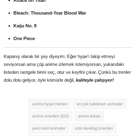
Attack on Titan
Bleach: Thousand-Year Blood War
Kaiju No. 8
One Piece
Kapanış olarak bir şey diyeyim: Eğer hype’ı takip etmeyi
seviyorsan ama çöp anime izlemek istemiyorsan, yukarıdaki
listeden rastgele birini seç, otur ve keyfini çıkar. Çünkü bu trenler
dolu dolu geliyor, öyle kömürle değil,
kaliteyle çalışıyor!
anime hype trenleri
en çok beklenen animeler
anime önerileri 2025
anime listesi
yeni nesil animeler
solo leveling önerileri