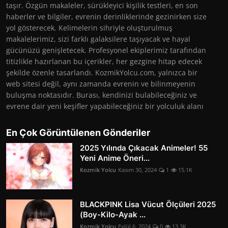
taşır. Özgün makaleler, sürükleyici kişilik testleri, en son
haberler ve bilgiler, evrenin derinliklerinde gezinirken size
yol gösterecek. Kelimelerin sihriyle oluşturulmuş
makalelerimiz, sizi farklı galaksilere taşıyacak ve hayal
gücünüzü genişletecek. Profesyonel ekiplerimiz tarafından
titizlikle hazırlanan bu içerikler, her gezgine hitap edecek
şekilde özenle tasarlandı. KozmikYolcu.com, yalnızca bir
web sitesi değil, aynı zamanda evrenin ve bilinmeyenin
buluşma noktasıdır. Burası, kendinizi bulabileceğiniz ve
evrene dair yeni keşifler yapabileceğiniz bir yolculuk alanı
En Çok Görüntülenen Gönderiler
2025 Yılında Çıkacak Animeler! 55
Yeni Anime Öneri...
Kozmik Yolcu
Kasım 30, 2024
1
15.1K
BLACKPINK Lisa Vücut Ölçüleri 2025
(Boy-Kilo-Ayak ...
Kozmik Yolcu
Eylül 6, 2024
0
13.3K