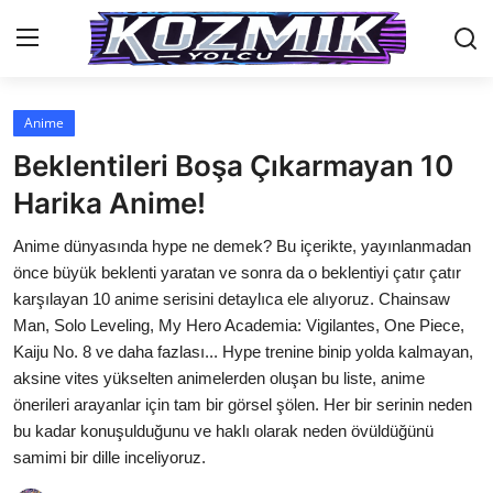
Anime
Anasayfa
Beklentileri Boşa Çıkarmayan 10
İletişim
Harika Anime!
Genel
Anime dünyasında hype ne demek? Bu içerikte, yayınlanmadan
önce büyük beklenti yaratan ve sonra da o beklentiyi çatır çatır
Anime Önerileri
karşılayan 10 anime serisini detaylıca ele alıyoruz. Chainsaw
Man, Solo Leveling, My Hero Academia: Vigilantes, One Piece,
Kore Dünyası
Kaiju No. 8 ve daha fazlası... Hype trenine binip yolda kalmayan,
aksine vites yükselten animelerden oluşan bu liste, anime
Anime Karakterleri
önerileri arayanlar için tam bir görsel şölen. Her bir serinin neden
Anime
bu kadar konuşulduğunu ve haklı olarak neden övüldüğünü
samimi bir dille inceliyoruz.
Dizi & Film