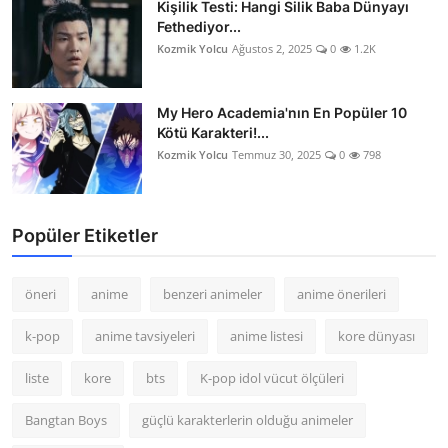
Kişilik Testi: Hangi Silik Baba Dünyayı
Fethediyor...
Kozmik Yolcu
Ağustos 2, 2025
0
1.2K
My Hero Academia'nın En Popüler 10
Kötü Karakteri!...
Kozmik Yolcu
Temmuz 30, 2025
0
798
Popüler Etiketler
öneri
anime
benzeri animeler
anime önerileri
k-pop
anime tavsiyeleri
anime listesi
kore dünyası
liste
kore
bts
K-pop idol vücut ölçüleri
Bangtan Boys
güçlü karakterlerin olduğu animeler