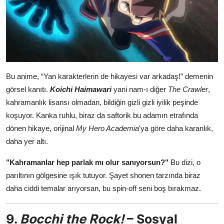
Bu anime, “Yan karakterlerin de hikayesi var arkadaş!” demenin
görsel kanıtı.
Koichi Haimawari
yani nam-ı diğer
The Crawler
,
kahramanlık lisansı olmadan, bildiğin gizli gizli iyilik peşinde
koşuyor. Kanka ruhlu, biraz da saftorik bu adamın etrafında
dönen hikaye, orijinal
My Hero Academia
'ya göre daha karanlık,
daha yer altı.
"Kahramanlar hep parlak mı olur sanıyorsun?"
Bu dizi, o
parıltının gölgesine ışık tutuyor. Şayet shonen tarzında biraz
daha ciddi temalar arıyorsan, bu spin-off seni boş bırakmaz.
9.
Bocchi the Rock!
– Sosyal