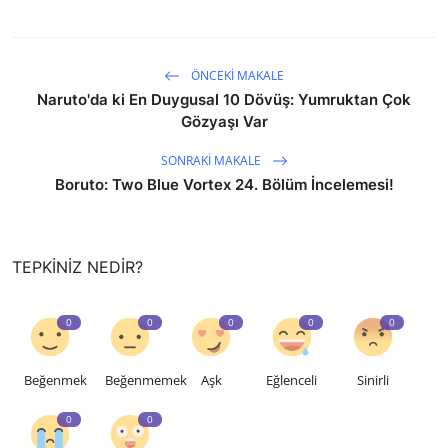
ÖNCEKI MAKALE
Naruto'da ki En Duygusal 10 Dövüş: Yumruktan Çok
Gözyaşı Var
SONRAKI MAKALE
Boruto: Two Blue Vortex 24. Bölüm İncelemesi!
TEPKINIZ NEDIR?
0
0
0
0
0
Beğenmek
Beğenmemek
Aşk
Eğlenceli
Sinirli
0
0