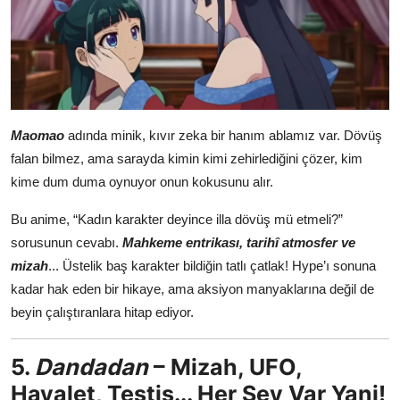
Maomao
adında minik, kıvır zeka bir hanım ablamız var. Dövüş
falan bilmez, ama sarayda kimin kimi zehirlediğini çözer, kim
kime dum duma oynuyor onun kokusunu alır.
Bu anime, “Kadın karakter deyince illa dövüş mü etmeli?”
sorusunun cevabı.
Mahkeme entrikası, tarihî atmosfer ve
mizah
... Üstelik baş karakter bildiğin tatlı çatlak! Hype’ı sonuna
kadar hak eden bir hikaye, ama aksiyon manyaklarına değil de
beyin çalıştıranlara hitap ediyor.
5.
Dandadan
– Mizah, UFO,
Hayalet, Testis... Her Şey Var Yani!