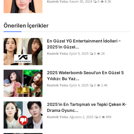
Kozmik Yolcu
Kasım 30, 2024
0
8.3K
Önerilen İçerikler
En Güzel YG Entertainment İdolleri –
2025’in Güzel...
Kozmik Yolcu
Eylül 9, 2025
0
2K
2025 Waterbomb Seoul’un En Güzel 5
Yıldızı: Bu Yaz...
Kozmik Yolcu
Eylül 4, 2025
0
2.4K
2025’in En Tartışmalı ve Tepki Çeken K-
Drama Oyunc...
Kozmik Yolcu
Ağustos 2, 2025
0
899