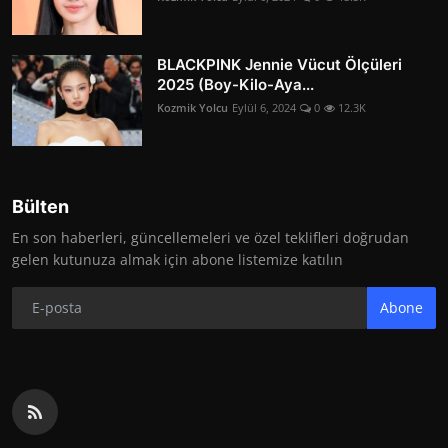
BLACKPINK Jennie Vücut Ölçüleri
2025 (Boy-Kilo-Aya...
Kozmik Yolcu
Eylül 6, 2024
0
12.3K
Bülten
En son haberleri, güncellemeleri ve özel teklifleri doğrudan
gelen kutunuza almak için abone listemize katılın
Abone