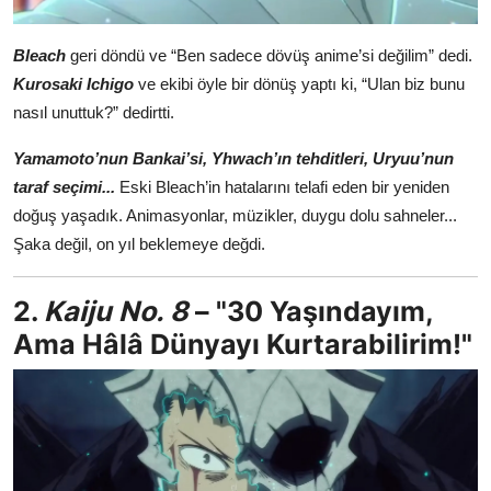
Bleach
geri döndü ve “Ben sadece dövüş anime’si değilim” dedi.
Kurosaki Ichigo
ve ekibi öyle bir dönüş yaptı ki, “Ulan biz bunu
nasıl unuttuk?” dedirtti.
Yamamoto’nun Bankai’si, Yhwach’ın tehditleri, Uryuu’nun
taraf seçimi...
Eski Bleach’in hatalarını telafi eden bir yeniden
doğuş yaşadık. Animasyonlar, müzikler, duygu dolu sahneler...
Şaka değil, on yıl beklemeye değdi.
2.
Kaiju No. 8
– "30 Yaşındayım,
Ama Hâlâ Dünyayı Kurtarabilirim!"