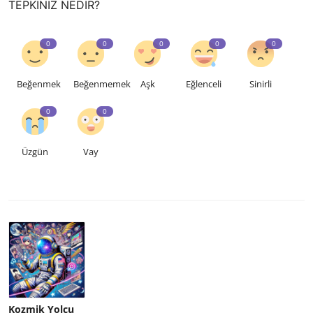
TEPKINIZ NEDIR?
0
0
0
0
0
Beğenmek
Beğenmemek
Aşk
Eğlenceli
Sinirli
0
0
Üzgün
Vay
Kozmik Yolcu