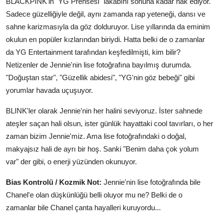
BLACKPINK'in "YG Prensesi" lakabını sonuna kadar hak ediyor.
Sadece güzelliğiyle değil, aynı zamanda rap yeteneği, dansı ve
sahne karizmasıyla da göz dolduruyor. Lise yıllarında da eminim
okulun en popüler kızlarından biriydi. Hatta belki de o zamanlar
da YG Entertainment tarafından keşfedilmişti, kim bilir?
Netizenler de Jennie'nin lise fotoğrafına bayılmış durumda.
"Doğuştan star", "Güzellik abidesi", "YG'nin göz bebeği" gibi
yorumlar havada uçuşuyor.
BLINK'ler olarak Jennie'nin her halini seviyoruz. İster sahnede
ateşler saçan hali olsun, ister günlük hayattaki cool tavırları, o her
zaman bizim Jennie'miz. Ama lise fotoğrafındaki o doğal,
makyajsız hali de ayrı bir hoş. Sanki "Benim daha çok yolum
var" der gibi, o enerji yüzünden okunuyor.
Bias Kontrolü / Kozmik Not:
Jennie'nin lise fotoğrafında bile
Chanel'e olan düşkünlüğü belli oluyor mu ne? Belki de o
zamanlar bile Chanel çanta hayalleri kuruyordu...