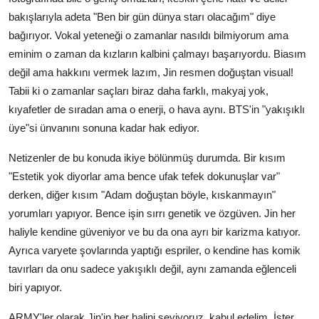
bakışlarıyla adeta "Ben bir gün dünya starı olacağım" diye
bağırıyor. Vokal yeteneği o zamanlar nasıldı bilmiyorum ama
eminim o zaman da kızların kalbini çalmayı başarıyordu. Biasım
değil ama hakkını vermek lazım, Jin resmen doğuştan visual!
Tabii ki o zamanlar saçları biraz daha farklı, makyaj yok,
kıyafetler de sıradan ama o enerji, o hava aynı. BTS'in "yakışıklı
üye"si ünvanını sonuna kadar hak ediyor.
Netizenler de bu konuda ikiye bölünmüş durumda. Bir kısım
"Estetik yok diyorlar ama bence ufak tefek dokunuşlar var"
derken, diğer kısım "Adam doğuştan böyle, kıskanmayın"
yorumları yapıyor. Bence işin sırrı genetik ve özgüven. Jin her
haliyle kendine güveniyor ve bu da ona ayrı bir karizma katıyor.
Ayrıca varyete şovlarında yaptığı espriler, o kendine has komik
tavırları da onu sadece yakışıklı değil, aynı zamanda eğlenceli
biri yapıyor.
ARMY'ler olarak Jin'in her halini seviyoruz, kabul edelim. İster