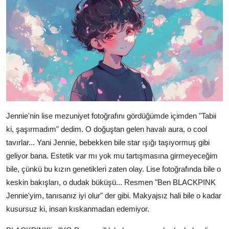
Jennie'nin lise mezuniyet fotoğrafını gördüğümde içimden "Tabii
ki, şaşırmadım" dedim. O doğuştan gelen havalı aura, o cool
tavırlar... Yani Jennie, bebekken bile star ışığı taşıyormuş gibi
geliyor bana. Estetik var mı yok mu tartışmasına girmeyeceğim
bile, çünkü bu kızın genetikleri zaten olay. Lise fotoğrafında bile o
keskin bakışları, o dudak büküşü... Resmen "Ben BLACKPINK
Jennie'yim, tanısanız iyi olur" der gibi. Makyajsız hali bile o kadar
kusursuz ki, insan kıskanmadan edemiyor.