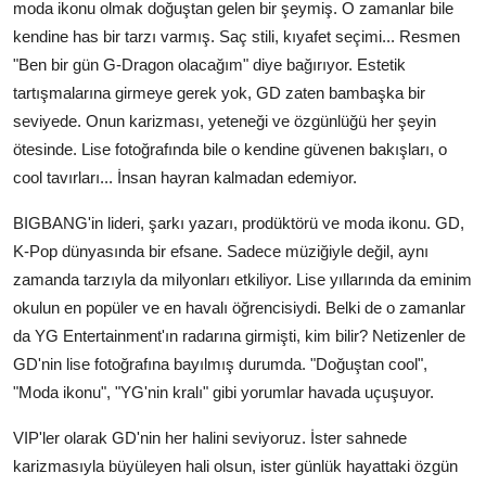
moda ikonu olmak doğuştan gelen bir şeymiş. O zamanlar bile
kendine has bir tarzı varmış. Saç stili, kıyafet seçimi... Resmen
"Ben bir gün G-Dragon olacağım" diye bağırıyor. Estetik
tartışmalarına girmeye gerek yok, GD zaten bambaşka bir
seviyede. Onun karizması, yeteneği ve özgünlüğü her şeyin
ötesinde. Lise fotoğrafında bile o kendine güvenen bakışları, o
cool tavırları... İnsan hayran kalmadan edemiyor.
BIGBANG'in lideri, şarkı yazarı, prodüktörü ve moda ikonu. GD,
K-Pop dünyasında bir efsane. Sadece müziğiyle değil, aynı
zamanda tarzıyla da milyonları etkiliyor. Lise yıllarında da eminim
okulun en popüler ve en havalı öğrencisiydi. Belki de o zamanlar
da YG Entertainment'ın radarına girmişti, kim bilir? Netizenler de
GD'nin lise fotoğrafına bayılmış durumda. "Doğuştan cool",
"Moda ikonu", "YG'nin kralı" gibi yorumlar havada uçuşuyor.
VIP'ler olarak GD'nin her halini seviyoruz. İster sahnede
karizmasıyla büyüleyen hali olsun, ister günlük hayattaki özgün