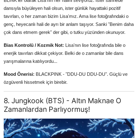
BLINK'ler olarak Lisa'nın her halini seviyoruz. İster sahnede
dansıyla büyüleyen hali olsun, ister günlük hayattaki pozitif
tavırları, o her zaman bizim Lisa'mız. Ama lise fotoğrafındaki o
genç, heyecanlı hali de ayrı bir anlam taşıyor. Sanki "Benim daha
çok dans etmem gerek" der gibi, o tutku yüzünden okunuyor.
Bias Kontrolü / Kozmik Not:
Lisa'nın lise fotoğrafında bile o
enerjik tavırları dikkat çekiyor. Belki de o zamanlar bile dans
yarışmalarına katılıyordu...
Mood Önerisi:
BLACKPINK - "DDU-DU DDU-DU". Güçlü ve
özgüvenli hissetmek için birebir.
8. Jungkook (BTS) - Altın Maknae O
Zamanlardan Parlıyormuş!