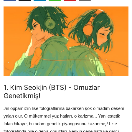
Testler
1. Kim Seokjin (BTS) - Omuzlar
Genetikmiş!
Jin oppamızın lise fotoğraflarına bakarken şok olmadım desem
yalan olur. O mükemmel yüz hatları, o karizma... Yani estetik
falan hikaye, bu adam genetik piyangosunu kazanmış! Lise
fotoğrafında bile o geniş omuzları, keskin çene hattı ve delici