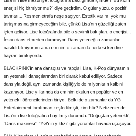
Lisa'nın lise mezuniyet fotoğrafına baktığımda içimden "Bu kızın
enerjisi hiç bitmiyor mu?" diye geçirdim. O güler yüzü, o pozitif
tavırları... Resmen etrafa neşe saçıyor. Estetik var mı yok mu
tartışmasına girmeyeceğim bile, çünkü Lisa'nın güzelliği zaten
içten geliyor. Lise fotoğrafında bile o sevimli bakışları, o enerjisi...
İnsan dans etmeden duramıyor. Dans yeteneği o zamanlar
nasıldı bilmiyorum ama eminim o zaman da herkesi kendine
hayran bırakıyordu.
BLACKPINK'in ana dansçısı ve rapçisi. Lisa, K-Pop dünyasının
en yetenekli dansçılarından biri olarak kabul ediliyor. Sadece
dansıyla değil, aynı zamanda kişiliğiyle de milyonların kalbini
kazanıyor. Lise yıllarında da eminim okulun en popüler ve en
yetenekli öğrencilerinden biriydi. Belki de o zamanlar da YG
Entertainment tarafından keşfedilmişti, kim bilir? Netizenler de
Lisa'nın lise fotoğrafına bayılmış durumda. "Doğuştan yetenekli",
"Dans makinesi", "YG'nin yıldızı" gibi yorumlar havada uçuşuyor.