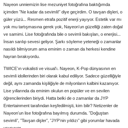
Nayeon unniemizin lise mezuniyet fotoğrafına baktığımda
içimden "Ne kadar da sevimli!" diye geçirdim. O tavşan dişleri, o
güler yüzü... Resmen etrafa pozitif enerji yayıyor. Estetik var mı
yok mu tartışmasına gerek yok, Nayeon'un güzelliği zaten doğal
ve samimi. Lise fotoğrafında bile o sevimli bakışları, o enerjisi...
İnsan sarılıp sevesi geliyor. Şarkı söyleme yeteneği o zamanlar
nasıldı bilmiyorum ama eminim o zaman da herkesi kendine
hayran bırakıyordu.
TWICE'ın vokalisti ve visual'ı. Nayeon, K-Pop dünyasının en
sevimli idollerinden biri olarak kabul ediliyor. Sadece güzelliğiyle
değil, aynı zamanda kişiliğiyle de milyonların kalbini kazanıyor.
Lise yıllarında da eminim okulun en popüler ve en sevilen
öğrencilerinden biriydi. Hatta belki de o zamanlar da JYP
Entertainment tarafından keşfedilmişti, kim bilir? Netizenler de
Nayeon'un lise fotoğrafına bayılmış durumda. "Doğuştan
sevimli", "Tavşan dişler", "JYP'nin yıldızı" gibi yorumlar havada
uçuşuyor.