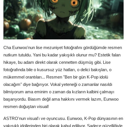
Cha Eunwoo'nun lise mezuniyet fotoğrafını gördüğümde resmen
nutkum tutuldu. Yani bu kadar yakışıklı olunur mu? Estetik falan
hikaye, bu adam direkt olarak cennetten düşmüş gibi. Lise
fotoğrafında bile o kusursuz yüz hatları, o delici bakışları, o
mükemmel orantıları... Resmen "Ben bir gün K-Pop idolü
olacağım" diye bağırıyor. Vokal yeteneği o zamanlar nasıldı
bilmiyorum ama eminim o zaman da kızların kalbini çalmayı
başarıyordu. Biasım değil ama hakkını vermek lazım, Eunwoo
resmen doğuştan visual!
ASTRO'nun visual'ı ve oyuncusu. Eunwoo, K-Pop dünyasının en
yakışıklı idollerinden biri olarak kabul ediliyor. Sadece güzelliğiyle