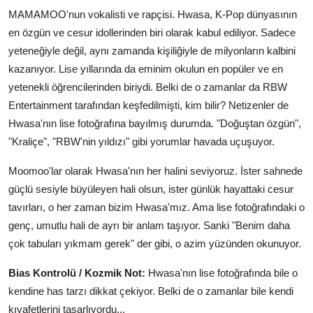
MAMAMOO'nun vokalisti ve rapçisi. Hwasa, K-Pop dünyasının
en özgün ve cesur idollerinden biri olarak kabul ediliyor. Sadece
yeteneğiyle değil, aynı zamanda kişiliğiyle de milyonların kalbini
kazanıyor. Lise yıllarında da eminim okulun en popüler ve en
yetenekli öğrencilerinden biriydi. Belki de o zamanlar da RBW
Entertainment tarafından keşfedilmişti, kim bilir? Netizenler de
Hwasa'nın lise fotoğrafına bayılmış durumda. "Doğuştan özgün",
"Kraliçe", "RBW'nin yıldızı" gibi yorumlar havada uçuşuyor.
Moomoo'lar olarak Hwasa'nın her halini seviyoruz. İster sahnede
güçlü sesiyle büyüleyen hali olsun, ister günlük hayattaki cesur
tavırları, o her zaman bizim Hwasa'mız. Ama lise fotoğrafındaki o
genç, umutlu hali de ayrı bir anlam taşıyor. Sanki "Benim daha
çok tabuları yıkmam gerek" der gibi, o azim yüzünden okunuyor.
Bias Kontrolü / Kozmik Not:
Hwasa'nın lise fotoğrafında bile o
kendine has tarzı dikkat çekiyor. Belki de o zamanlar bile kendi
kıyafetlerini tasarlıyordu...