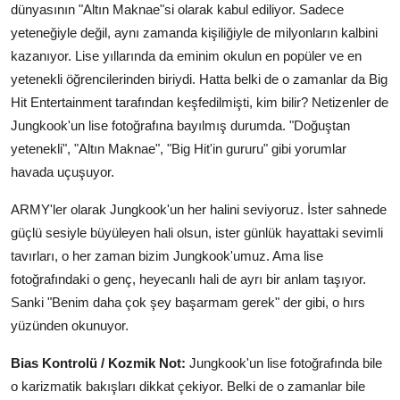
dünyasının "Altın Maknae"si olarak kabul ediliyor. Sadece
yeteneğiyle değil, aynı zamanda kişiliğiyle de milyonların kalbini
kazanıyor. Lise yıllarında da eminim okulun en popüler ve en
yetenekli öğrencilerinden biriydi. Hatta belki de o zamanlar da Big
Hit Entertainment tarafından keşfedilmişti, kim bilir? Netizenler de
Jungkook'un lise fotoğrafına bayılmış durumda. "Doğuştan
yetenekli", "Altın Maknae", "Big Hit'in gururu" gibi yorumlar
havada uçuşuyor.
ARMY'ler olarak Jungkook'un her halini seviyoruz. İster sahnede
güçlü sesiyle büyüleyen hali olsun, ister günlük hayattaki sevimli
tavırları, o her zaman bizim Jungkook'umuz. Ama lise
fotoğrafındaki o genç, heyecanlı hali de ayrı bir anlam taşıyor.
Sanki "Benim daha çok şey başarmam gerek" der gibi, o hırs
yüzünden okunuyor.
Bias Kontrolü / Kozmik Not:
Jungkook'un lise fotoğrafında bile
o karizmatik bakışları dikkat çekiyor. Belki de o zamanlar bile