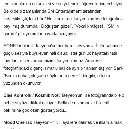
eminim okulun en sevilen ve en yetenekli öğrencilerinden biriydi.
Belki de o zamanlar da SM Entertainment tarafından
keşfedilmişti, kim bilir? Netizenler de Taeyeon'un lise fotoğrafına
bayılmış durumda. "Doğuştan güzel", "Vokal kraliçesi", "SM'in
gururu" gibi yorumlar havada uçuşuyor.
SONE'lar olarak Taeyeon'un her halini seviyoruz. İster sahnede
güçlü sesiyle büyüleyen hali olsun, ister günlük hayattaki tatlı
tavırları, o her zaman bizim Taeyeon'umuz. Ama lise
fotoğrafındaki o genç, umutlu hali de ayrı bir anlam taşıyor. Sanki
"Benim daha çok şarkı söylemem gerek" der gibi, o tutku
yüzünden okunuyor.
Bias Kontrolü / Kozmik Not:
Taeyeon'un lise fotoğrafında bile o
bebeksi yüzü dikkat çekiyor. Belki de o zamanlar bile cilt
bakımına çok özen gösteriyordu...
Mood Önerisi:
Taeyeon - "I". Hayallere dalmak ve ilham almak