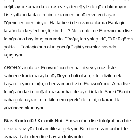
değil, aynı zamanda zekası ve yeteneğiyle de göz dolduruyor.
Lise yıllarında da eminim okulun en popüler ve en başarılı
öğrencilerinden biriydi. Hatta belki de o zamanlar da Fantagio
tarafından keşfedilmişti, kim bilir? Netizenler de Eunwoo'nun lise
fotoğrafına bayılmış durumda. "Doğuştan yakışıklı", "Yüzü gören
şokta", "Fantagio'nun altın çocuğu" gibi yorumlar havada
uçuşuyor.
AROHA'lar olarak Eunwoo'nun her halini seviyoruz. İster
sahnede karizmasıyla büyüleyen hali olsun, ister dizilerdeki
başarılı oyunculuğu, o her zaman bizim Eunwoo'muz. Ama lise
fotoğrafındaki o doğal, masum hali de ayrı bir tatlı. Sanki "Benim
daha çok hayranımı etkilemem gerek" der gibi, o kararlılık
yüzünden okunuyor.
Bias Kontrolü / Kozmik Not:
Eunwoo'nun lise fotoğrafında bile
o kusursuz yüz hatları dikkat çekiyor. Belki de o zamanlar bile
aynaya bakıp kendine hayran kalıyordu...