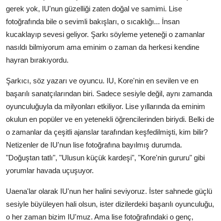
gerek yok, IU'nun güzelliği zaten doğal ve samimi. Lise
fotoğrafında bile o sevimli bakışları, o sıcaklığı... İnsan
kucaklayıp sevesi geliyor. Şarkı söyleme yeteneği o zamanlar
nasıldı bilmiyorum ama eminim o zaman da herkesi kendine
hayran bırakıyordu.
Şarkıcı, söz yazarı ve oyuncu. IU, Kore'nin en sevilen ve en
başarılı sanatçılarından biri. Sadece sesiyle değil, aynı zamanda
oyunculuğuyla da milyonları etkiliyor. Lise yıllarında da eminim
okulun en popüler ve en yetenekli öğrencilerinden biriydi. Belki de
o zamanlar da çeşitli ajanslar tarafından keşfedilmişti, kim bilir?
Netizenler de IU'nun lise fotoğrafına bayılmış durumda.
"Doğuştan tatlı", "Ulusun küçük kardeşi", "Kore'nin gururu" gibi
yorumlar havada uçuşuyor.
Uaena'lar olarak IU'nun her halini seviyoruz. İster sahnede güçlü
sesiyle büyüleyen hali olsun, ister dizilerdeki başarılı oyunculuğu,
o her zaman bizim IU'muz. Ama lise fotoğrafındaki o genç,