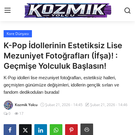
Kore Dünyası
Anasayfa
K-Pop İdollerinin Estetiksiz Lise
Genel
Mezuniyet Fotoğrafları (İfşa)! :
Geçmişe Yolculuk Başlasın!
İletişim
K-Pop idolleri lise mezuniyet fotoğrafları, estetiksiz halleri,
Anime Önerileri
geçmişten günümüze değişimleri, idollerin gençlik sırları ve
Kore Dünyası
fandom dedikoduları burada!
Anime Karakterleri
Kozmik Yolcu
Şubat 21, 2026 - 14:45
Şubat 21, 2026 - 14:46
0
17
Anime
Dizi & Film