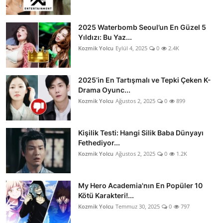
2025 Waterbomb Seoul’un En Güzel 5
Yıldızı: Bu Yaz...
Kozmik Yolcu
Eylül 4, 2025
0
2.4K
2025’in En Tartışmalı ve Tepki Çeken K-
Drama Oyunc...
Kozmik Yolcu
Ağustos 2, 2025
0
899
Kişilik Testi: Hangi Silik Baba Dünyayı
Fethediyor...
Kozmik Yolcu
Ağustos 2, 2025
0
1.2K
My Hero Academia'nın En Popüler 10
Kötü Karakteri!...
Kozmik Yolcu
Temmuz 30, 2025
0
797