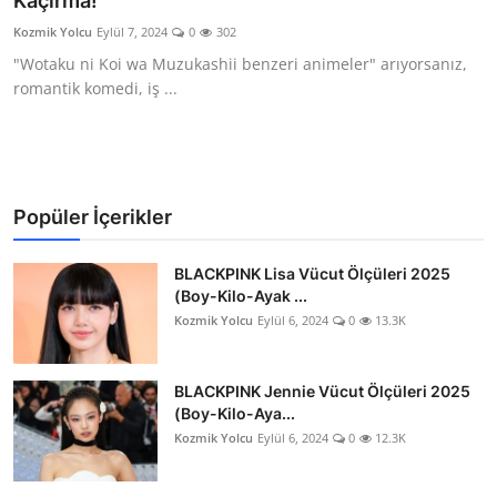
Kaçırma!
Testler
Kozmik Yolcu
Eylül 7, 2024
0
302
"Wotaku ni Koi wa Muzukashii benzeri animeler" arıyorsanız,
romantik komedi, iş ...
Popüler İçerikler
BLACKPINK Lisa Vücut Ölçüleri 2025
(Boy-Kilo-Ayak ...
Kozmik Yolcu
Eylül 6, 2024
0
13.3K
BLACKPINK Jennie Vücut Ölçüleri 2025
(Boy-Kilo-Aya...
Kozmik Yolcu
Eylül 6, 2024
0
12.3K