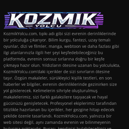
KozmikYolcu.com, tıpkı adı gibi sizi evrenin derinliklerinde
bir yolculuğa çıkarıyor. Bilim kurgu, fantezi, uzay temalı
oyunlar, dizi ve filmler, manga, webtoon ve daha fazlası gibi
ilgi alanlarınızla ilgili her şeyi keşfedebileceğiniz bu
platformda, evrenin sonsuz sırlarına doğru bir keşfe
çıkmaya hazır olun. Yıldızların ötesine uzanan bu yolculukta,
KozmikYolcu.com’daki içerikler de sizi sınırların ötesine
taşır. Özgün makaleler, sürükleyici kişilik testleri, en son
haberler ve bilgiler, evrenin derinliklerinde gezinirken size
yol gösterecek. Kelimelerin sihriyle oluşturulmuş
makalelerimiz, sizi farklı galaksilere taşıyacak ve hayal
gücünüzü genişletecek. Profesyonel ekiplerimiz tarafından
titizlikle hazırlanan bu içerikler, her gezgine hitap edecek
şekilde özenle tasarlandı. KozmikYolcu.com, yalnızca bir
web sitesi değil, aynı zamanda evrenin ve bilinmeyenin
buluşma noktasıdır. Burası, kendinizi bulabileceğiniz ve