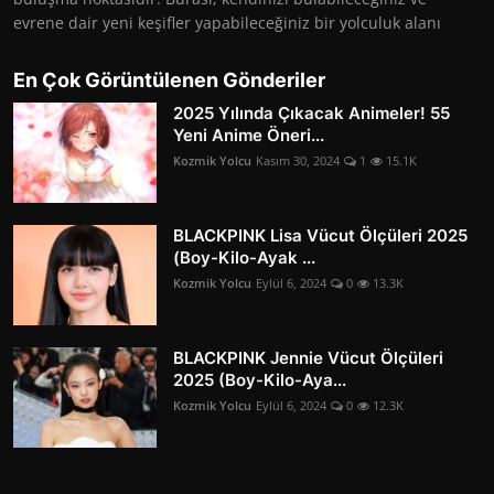
evrene dair yeni keşifler yapabileceğiniz bir yolculuk alanı
En Çok Görüntülenen Gönderiler
2025 Yılında Çıkacak Animeler! 55
Yeni Anime Öneri...
Kozmik Yolcu
Kasım 30, 2024
1
15.1K
BLACKPINK Lisa Vücut Ölçüleri 2025
(Boy-Kilo-Ayak ...
Kozmik Yolcu
Eylül 6, 2024
0
13.3K
BLACKPINK Jennie Vücut Ölçüleri
2025 (Boy-Kilo-Aya...
Kozmik Yolcu
Eylül 6, 2024
0
12.3K