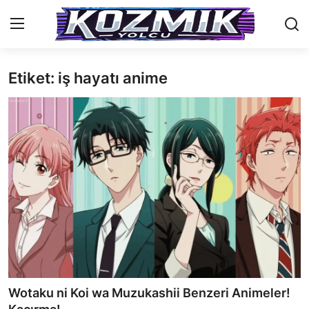
Etiket: iş hayatı anime
Anasayfa
Genel
İletişim
Anime Önerileri
Kore Dünyası
Anime Karakterleri
Anime
Wotaku ni Koi wa Muzukashii Benzeri Animeler!
Dizi & Film