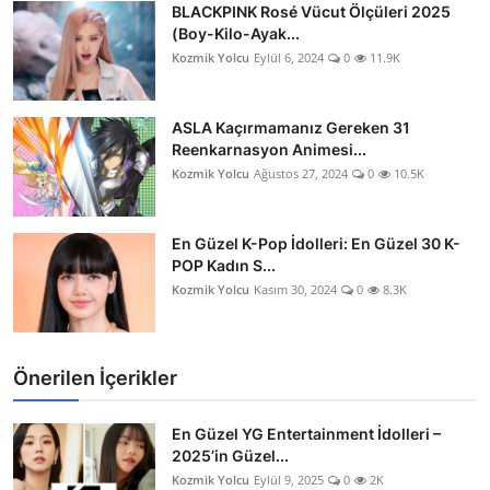
BLACKPINK Rosé Vücut Ölçüleri 2025
(Boy-Kilo-Ayak...
Kozmik Yolcu
Eylül 6, 2024
0
11.9K
ASLA Kaçırmamanız Gereken 31
Reenkarnasyon Animesi...
Kozmik Yolcu
Ağustos 27, 2024
0
10.5K
En Güzel K-Pop İdolleri: En Güzel 30 K-
POP Kadın S...
Kozmik Yolcu
Kasım 30, 2024
0
8.3K
Önerilen İçerikler
En Güzel YG Entertainment İdolleri –
2025’in Güzel...
Kozmik Yolcu
Eylül 9, 2025
0
2K