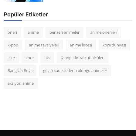
Popüler Etiketler
öneri
anime
benzeri animeler
anime önerileri
k-pop
anime tavsiyeleri
anime listesi
kore dünyası
liste
kore
bts
K-pop idol vücut ölçüleri
Bangtan Boys
güçlü karakterlerin olduğu animeler
aksiyon anime