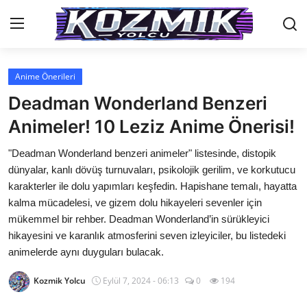
Anime Önerileri
Anasayfa
Deadman Wonderland Benzeri
Genel
Animeler! 10 Leziz Anime Önerisi!
İletişim
"Deadman Wonderland benzeri animeler" listesinde, distopik
dünyalar, kanlı dövüş turnuvaları, psikolojik gerilim, ve korkutucu
Anime Önerileri
karakterler ile dolu yapımları keşfedin. Hapishane temalı, hayatta
kalma mücadelesi, ve gizem dolu hikayeleri sevenler için
Kore Dünyası
mükemmel bir rehber. Deadman Wonderland’in sürükleyici
hikayesini ve karanlık atmosferini seven izleyiciler, bu listedeki
Anime Karakterleri
animelerde aynı duyguları bulacak.
Anime
Kozmik Yolcu
Eylül 7, 2024 - 06:13
0
194
Dizi & Film