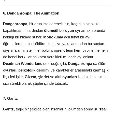
6. Danganronpa: The Animation
Danganronpa
, bir grup lise öğrencisinin, kaçırılıp bir okula
kapatılmasının ardından
ölümcül bir oyun
oynamak zorunda
kaldığı bir hikaye sunar.
Monokuma
adlı tuhaf bir ayı,
öğrencilerden birini öldürmelerini ve yakalanmadan bu suçtan
sıyrılmalarını ister. Her bölüm, öğrencilerin hem birbirlerine hem
de kendi korkularına karşı verdikleri mücadeleyi anlatır.
Deadman Wonderland
'de olduğu gibi,
Danganronpa
da ölüm
oyunları,
psikolojik gerilim
, ve karakterler arasındaki karmaşık
ilişkileri işler.
Gizem
,
şiddet
ve
akıl oyunları
ile dolu bu anime,
sizi sürekli olarak şüphe içinde tutacak.
7. Gantz
Gantz
, trajik bir şekilde ölen insanların, ölümden sonra
sürreal