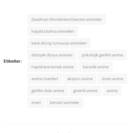
Deadman Wonderland benzeri animeler
hayatta kalma animeleri
kanlı dövüş turnuvası animeleri
distopik dünya animesi
psikolojik gerilim anime
Etiketler:
hapishane temalı anime
karanlık anime
anime önerileri
aksiyon anime
dram anime
gerilim dolu anime
gizemli anime
anime
öneri
benzeri animeler