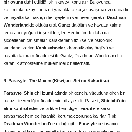
bir oyuna
dahil edildiği bir hikayeyi konu alır. Bu oyunda,
katılımcılar uzaylı benzeri yaratıklara karşı savaşmak zorundadır
ve hayatta kalmak için her şeylerini vermeleri gerekir.
Deadman
Wonderland
'de olduğu gibi,
Gantz
da ölüm ve hayatta kalma
temalarını yoğun bir şekilde işler. Her bölümde daha da
şiddetlenen çatışmalar, karakterlerin fiziksel ve psikolojik
sınırlarını zorlar.
Kanlı sahneler
, dramatik olay örgüsü ve
hayatta kalma mücadelesi ile Gantz, Deadman Wonderland’in
karanlık atmosferine mükemmel bir alternatif.
8. Parasyte: The Maxim (Kiseijuu: Sei no Kakuritsu)
Parasyte
,
Shinichi Izumi
adında bir gencin, vücuduna giren bir
parazit ile verdiği mücadelenin hikayesidir. Parazit,
Shinichi'nin
elini kontrol eder
ve birlikte hem diğer parazitlere karşı
savaşmak hem de insanlığı korumak zorunda kalırlar. Tıpkı
Deadman Wonderland
'de olduğu gibi,
Parasyte
de insanın
doğasını, ahlakını ve hayatta kalma dürtüsünü sorgulayan bir