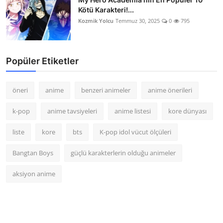
Kötü Karakteri!...
Kozmik Yolcu
Temmuz 30, 2025
0
795
Popüler Etiketler
öneri
anime
benzeri animeler
anime önerileri
k-pop
anime tavsiyeleri
anime listesi
kore dünyası
liste
kore
bts
K-pop idol vücut ölçüleri
Bangtan Boys
güçlü karakterlerin olduğu animeler
aksiyon anime