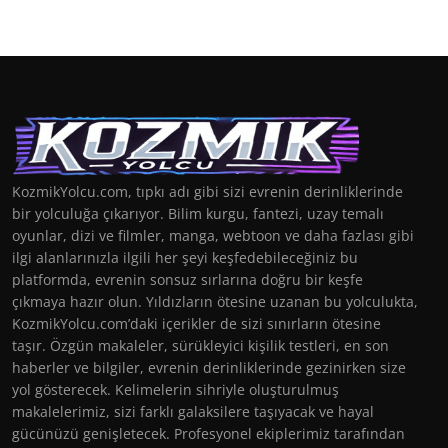
KozmikYolcu.com, tıpkı adı gibi sizi evrenin derinliklerinde
bir yolculuğa çıkarıyor. Bilim kurgu, fantezi, uzay temalı
oyunlar, dizi ve filmler, manga, webtoon ve daha fazlası gibi
ilgi alanlarınızla ilgili her şeyi keşfedebileceğiniz bu
platformda, evrenin sonsuz sırlarına doğru bir keşfe
çıkmaya hazır olun. Yıldızların ötesine uzanan bu yolculukta,
KozmikYolcu.com’daki içerikler de sizi sınırların ötesine
taşır. Özgün makaleler, sürükleyici kişilik testleri, en son
haberler ve bilgiler, evrenin derinliklerinde gezinirken size
yol gösterecek. Kelimelerin sihriyle oluşturulmuş
makalelerimiz, sizi farklı galaksilere taşıyacak ve hayal
gücünüzü genişletecek. Profesyonel ekiplerimiz tarafından