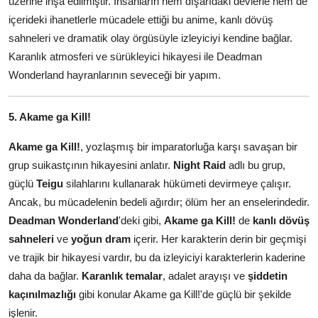
üzerine inşa edilmiştir. İnsanların hem dışarıdaki devlerle hem de
içerideki ihanetlerle mücadele ettiği bu anime, kanlı dövüş
sahneleri ve dramatik olay örgüsüyle izleyiciyi kendine bağlar.
Karanlık atmosferi ve sürükleyici hikayesi ile Deadman
Wonderland hayranlarının seveceği bir yapım.
5. Akame ga Kill!
Akame ga Kill!
, yozlaşmış bir imparatorluğa karşı savaşan bir
grup suikastçının hikayesini anlatır.
Night Raid
adlı bu grup,
güçlü
Teigu
silahlarını kullanarak hükümeti devirmeye çalışır.
Ancak, bu mücadelenin bedeli ağırdır; ölüm her an enselerindedir.
Deadman Wonderland
'deki gibi,
Akame ga Kill!
de
kanlı dövüş
sahneleri
ve
yoğun dram
içerir. Her karakterin derin bir geçmişi
ve trajik bir hikayesi vardır, bu da izleyiciyi karakterlerin kaderine
daha da bağlar.
Karanlık temalar
, adalet arayışı ve
şiddetin
kaçınılmazlığı
gibi konular Akame ga Kill!'de güçlü bir şekilde
işlenir.