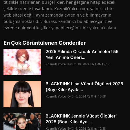
titizlikle hazırlanan bu içerikler, her gezgine hitap edecek
şekilde özenle tasarlandı. KozmikYolcu.com, yalnızca bir
web sitesi değil, aynı zamanda evrenin ve bilinmeyenin
buluşma noktasıdır. Burası, kendinizi bulabileceğiniz ve
evrene dair yeni keşifler yapabileceğiniz bir yolculuk alanı
En Çok Görüntülenen Gönderiler
2025 Yılında Çıkacak Animeler! 55
Yeni Anime Öneri...
Kozmik Yolcu
Kasım 30, 2024
1
15.1K
BLACKPINK Lisa Vücut Ölçüleri 2025
(Boy-Kilo-Ayak ...
Kozmik Yolcu
Eylül 6, 2024
0
13.3K
BLACKPINK Jennie Vücut Ölçüleri
2025 (Boy-Kilo-Aya...
Kozmik Yolcu
Eylül 6, 2024
0
12.3K