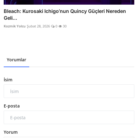
Bleach: Kurosaki Ichigo’nun Quincy Güçleri Nereden
Geli...
Kozmik Yolcu
Şubat 28, 2026
0
30
Yorumlar
İsim
E-posta
Yorum