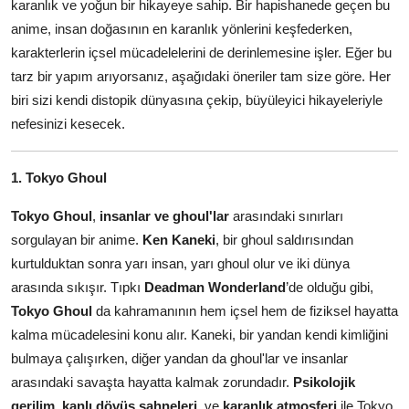
karanlık ve yoğun bir hikayeye sahip. Bir hapishanede geçen bu
anime, insan doğasının en karanlık yönlerini keşfederken,
karakterlerin içsel mücadelelerini de derinlemesine işler. Eğer bu
tarz bir yapım arıyorsanız, aşağıdaki öneriler tam size göre. Her
biri sizi kendi distopik dünyasına çekip, büyüleyici hikayeleriyle
nefesinizi kesecek.
1. Tokyo Ghoul
Tokyo Ghoul
,
insanlar ve ghoul'lar
arasındaki sınırları
sorgulayan bir anime.
Ken Kaneki
, bir ghoul saldırısından
kurtulduktan sonra yarı insan, yarı ghoul olur ve iki dünya
arasında sıkışır. Tıpkı
Deadman Wonderland
’de olduğu gibi,
Tokyo Ghoul
da kahramanının hem içsel hem de fiziksel hayatta
kalma mücadelesini konu alır. Kaneki, bir yandan kendi kimliğini
bulmaya çalışırken, diğer yandan da ghoul'lar ve insanlar
arasındaki savaşta hayatta kalmak zorundadır.
Psikolojik
gerilim
,
kanlı dövüş sahneleri
, ve
karanlık atmosferi
ile Tokyo