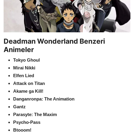
Deadman Wonderland Benzeri
Animeler
Tokyo Ghoul
Mirai Nikki
Elfen Lied
Attack on Titan
Akame ga Kill!
Danganronpa: The Animation
Gantz
Parasyte: The Maxim
Psycho-Pass
Btooom!