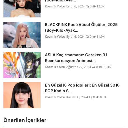
Kozmik Yolcu
Eylül 6, 2024
0
12.3K
BLACKPINK Rosé Vücut Ölçüleri 2025
(Boy-Kilo-Ayak...
Kozmik Yolcu
Eylül 6, 2024
0
11.9K
ASLA Kaçırmamanız Gereken 31
Reenkarnasyon Animesi...
Kozmik Yolcu
Ağustos 27, 2024
0
10.4K
En Güzel K-Pop İdolleri: En Güzel 30 K-
POP Kadın S...
Kozmik Yolcu
Kasım 30, 2024
0
8.3K
Önerilen İçerikler