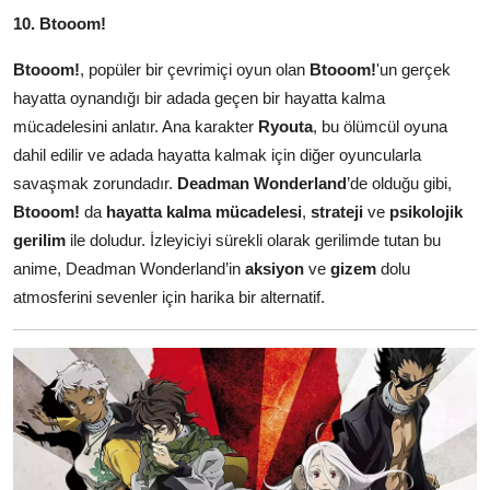
10. Btooom!
Btooom!
, popüler bir çevrimiçi oyun olan
Btooom!
'un gerçek
hayatta oynandığı bir adada geçen bir hayatta kalma
mücadelesini anlatır. Ana karakter
Ryouta
, bu ölümcül oyuna
dahil edilir ve adada hayatta kalmak için diğer oyuncularla
savaşmak zorundadır.
Deadman Wonderland
’de olduğu gibi,
Btooom!
da
hayatta kalma mücadelesi
,
strateji
ve
psikolojik
gerilim
ile doludur. İzleyiciyi sürekli olarak gerilimde tutan bu
anime, Deadman Wonderland’in
aksiyon
ve
gizem
dolu
atmosferini sevenler için harika bir alternatif.