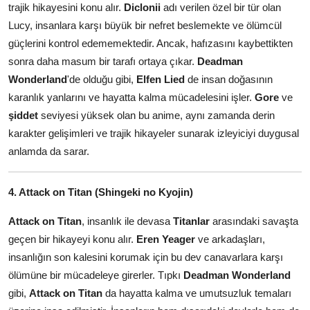
trajik hikayesini konu alır.
Diclonii
adı verilen özel bir tür olan
Lucy, insanlara karşı büyük bir nefret beslemekte ve ölümcül
güçlerini kontrol edememektedir. Ancak, hafızasını kaybettikten
sonra daha masum bir tarafı ortaya çıkar.
Deadman
Wonderland
'de olduğu gibi,
Elfen Lied
de insan doğasının
karanlık yanlarını ve hayatta kalma mücadelesini işler.
Gore
ve
şiddet
seviyesi yüksek olan bu anime, aynı zamanda derin
karakter gelişimleri ve trajik hikayeler sunarak izleyiciyi duygusal
anlamda da sarar.
4. Attack on Titan (Shingeki no Kyojin)
Attack on Titan
, insanlık ile devasa
Titanlar
arasındaki savaşta
geçen bir hikayeyi konu alır.
Eren Yeager
ve arkadaşları,
insanlığın son kalesini korumak için bu dev canavarlara karşı
ölümüne bir mücadeleye girerler. Tıpkı
Deadman Wonderland
gibi,
Attack on Titan
da hayatta kalma ve umutsuzluk temaları