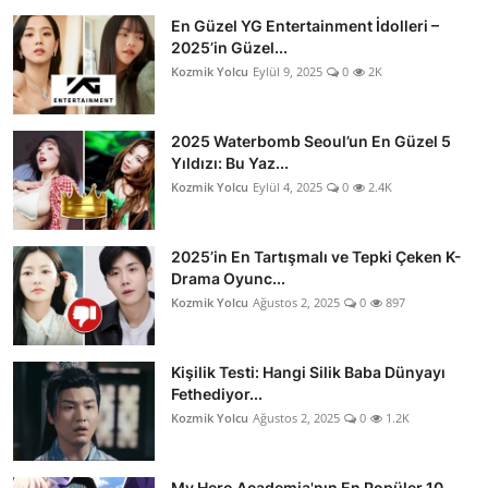
En Güzel YG Entertainment İdolleri –
2025’in Güzel...
Kozmik Yolcu
Eylül 9, 2025
0
2K
2025 Waterbomb Seoul’un En Güzel 5
Yıldızı: Bu Yaz...
Kozmik Yolcu
Eylül 4, 2025
0
2.4K
2025’in En Tartışmalı ve Tepki Çeken K-
Drama Oyunc...
Kozmik Yolcu
Ağustos 2, 2025
0
897
Kişilik Testi: Hangi Silik Baba Dünyayı
Fethediyor...
Kozmik Yolcu
Ağustos 2, 2025
0
1.2K
My Hero Academia'nın En Popüler 10