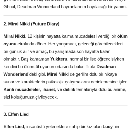
Ghoul, Deadman Wonderland hayranlarının bayılacağı bir yapım.
2. Mirai Nikki (Future Diary)
Mirai Nikki
, 12 kişinin hayatta kalma mücadelesi verdiği bir
ölüm
oyunu
etrafında döner. Her yarışmacı, geleceği görebilecekleri
bir günlük alır ve amaç, bu yarışmada son hayatta kalan
olmaktır. Baş kahraman
Yukiteru
, normal bir lise öğrencisiyken
kendini bu ölümcül oyunun ortasında bulur. Tıpkı
Deadman
Wonderland
'deki gibi,
Mirai Nikki
de gerilim dolu bir hikaye
sunar ve karakterlerin psikolojik çatışmalarını derinlemesine işler.
Kanlı mücadeleler
,
ihanet
, ve
delilik
temalarıyla dolu bu anime,
sizi koltuğunuza çivileyecek.
3. Elfen Lied
Elfen Lied
, insanüstü yeteneklere sahip bir kız olan
Lucy
'nin