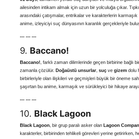
ailesinden intikam almak için uzun bir yolculuğa çıkar. Tıpk
arasındaki çatışmalar, entrikalar ve karakterlerin karmaşık
anime, izleyiciyi suç dünyasının karanlık gerçekleriyle bulu
---
---
---
9.
Baccano!
Baccano!
, farklı zaman dilimlerinde geçen birbirine bağlı bir
zamanla çözülür.
Doğaüstü unsurlar
,
suç
ve
gizem
dolu h
birbirleriyle olan ilişkileri ve geçmişleri büyük bir öneme sahi
şaşırtan bu anime, karmaşık ve sürükleyici bir hikaye arayan
---
---
---
10.
Black Lagoon
Black Lagoon
, bir grup paralı asker olan
Lagoon Compa
karakterler, birbirinden tehlikeli görevleri yerine getirirke