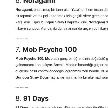
6.
Noragami
Noragami
, unutulmuş bir tanrı olan
Yato
’nun hem insan dü
bir tapınak ve takipçi kazanmak için çeşitli işlere girer, a
karşılaşır. Tıpkı
Bungou Stray Dogs
’taki gibi,
Noragami
d
hikaye sunuyor. Ayrıca, iki dünya arasında geçen bu hikaye,
---
---
---
7.
Mob Psycho 100
Mob Psycho 100
,
Mob
adlı genç bir öğrencinin doğaüstü 
çalışmasını konu alıyor. Ancak, Mob'un bastırdığı güçler za
güçlerini nasıl kontrol edeceğini öğrenmek zorundadır. Bu 
Bungou Stray Dogs
hayranları için harika bir alternatif su
---
---
---
8.
91 Days
91 Days
, tamamen yeraltı suç dünyası ve mafya örgütlerini