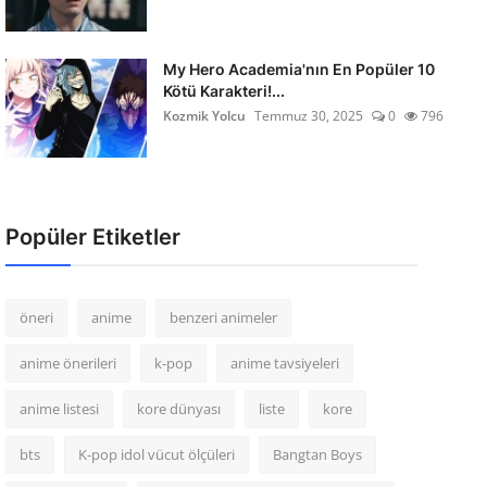
My Hero Academia'nın En Popüler 10
Kötü Karakteri!...
Kozmik Yolcu
Temmuz 30, 2025
0
796
Popüler Etiketler
öneri
anime
benzeri animeler
anime önerileri
k-pop
anime tavsiyeleri
anime listesi
kore dünyası
liste
kore
bts
K-pop idol vücut ölçüleri
Bangtan Boys