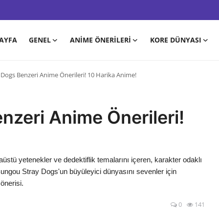
AYFA
GENEL
ANIME ÖNERILERI
KORE DÜNYASI
Dogs Benzeri Anime Önerileri! 10 Harika Anime!
zeri Anime Önerileri!
üstü yetenekler ve dedektiflik temalarını içeren, karakter odaklı
 Bungou Stray Dogs'un büyüleyici dünyasını sevenler için
önerisi.
0
141