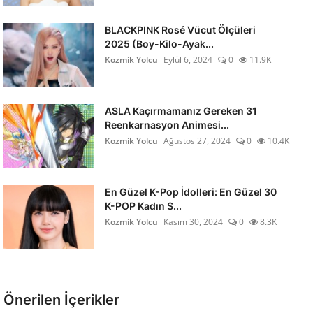
BLACKPINK Rosé Vücut Ölçüleri
2025 (Boy-Kilo-Ayak...
Kozmik Yolcu
Eylül 6, 2024
0
11.9K
ASLA Kaçırmamanız Gereken 31
Reenkarnasyon Animesi...
Kozmik Yolcu
Ağustos 27, 2024
0
10.4K
En Güzel K-Pop İdolleri: En Güzel 30
K-POP Kadın S...
Kozmik Yolcu
Kasım 30, 2024
0
8.3K
Önerilen İçerikler