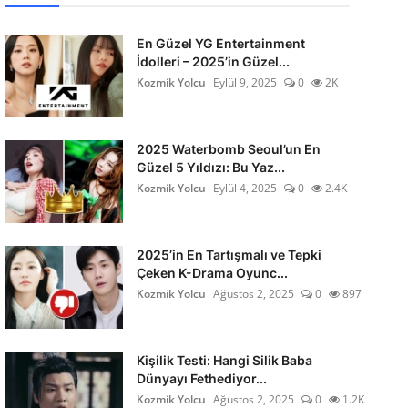
En Güzel YG Entertainment
İdolleri – 2025’in Güzel...
Kozmik Yolcu
Eylül 9, 2025
0
2K
2025 Waterbomb Seoul’un En
Güzel 5 Yıldızı: Bu Yaz...
Kozmik Yolcu
Eylül 4, 2025
0
2.4K
2025’in En Tartışmalı ve Tepki
Çeken K-Drama Oyunc...
Kozmik Yolcu
Ağustos 2, 2025
0
897
Kişilik Testi: Hangi Silik Baba
Dünyayı Fethediyor...
Kozmik Yolcu
Ağustos 2, 2025
0
1.2K