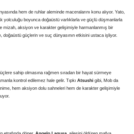
nyasında hem de ruhlar aleminde maceralarını konu alıyor. Yato,
ncak yolculuğu boyunca doğaüstü varlıklarla ve güçlü düşmanlarla
e mizah, aksiyon ve karakter gelişimiyle harmanlanmış bir
 doğaüstü güçlerin ve suç dünyasının etkisini ustaca işliyor.
güçlere sahip olmasına rağmen sıradan bir hayat sürmeye
manla kontrol edilemez hale gelir. Tıpkı
Atsushi
gibi, Mob da
anime, hem aksiyon dolu sahneleri hem de karakter gelişimiyle
nuyor.
n etrafında döner.
Angelo Lagusa
, ailesini öldüren mafya