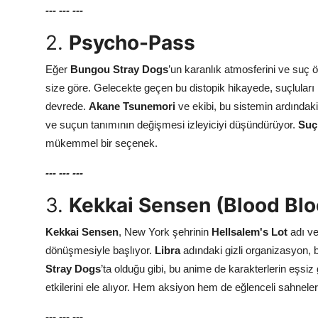
---
---
---
2.
Psycho-Pass
Eğer
Bungou Stray Dogs
’un karanlık atmosferini ve suç 
size göre. Gelecekte geçen bu distopik hikayede, suçlular
devrede.
Akane Tsunemori
ve ekibi, bu sistemin ardındaki
ve suçun tanımının değişmesi izleyiciyi düşündürüyor.
Suç
mükemmel bir seçenek.
---
---
---
3.
Kekkai Sensen (Blood Blo
Kekkai Sensen
, New York şehrinin
Hellsalem's Lot
adı ve
dönüşmesiyle başlıyor.
Libra
adındaki gizli organizasyon,
Stray Dogs
’ta olduğu gibi, bu anime de karakterlerin eşsiz 
etkilerini ele alıyor. Hem aksiyon hem de eğlenceli sahneler
---
---
---