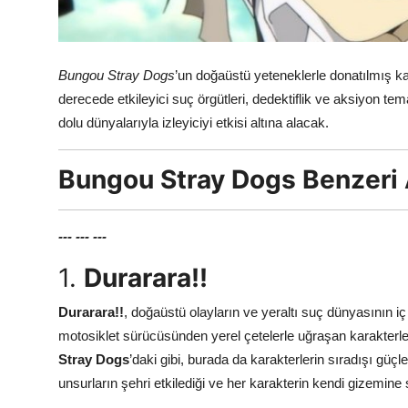
Bungou Stray Dogs
’un doğaüstü yeteneklerle donatılmış ka
derecede etkileyici suç örgütleri, dedektiflik ve aksiyon tem
dolu dünyalarıyla izleyiciyi etkisi altına alacak.
Bungou Stray Dogs Benzeri
---
---
---
1.
Durarara!!
Durarara!!
, doğaüstü olayların ve yeraltı suç dünyasının iç 
motosiklet sürücüsünden yerel çetelerle uğraşan karakterlere
Stray Dogs
’daki gibi, burada da karakterlerin sıradışı güçl
unsurların şehri etkilediği ve her karakterin kendi gizemine 