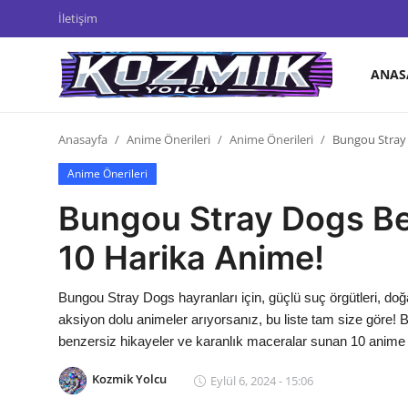
İletişim
ANAS
Anasayfa
Anasayfa
Anime Önerileri
Anime Önerileri
Bungou Stray 
İletişim
Anime Önerileri
Genel
Bungou Stray Dogs Ben
Anime Önerileri
10 Harika Anime!
Kore Dünyası
Bungou Stray Dogs hayranları için, güçlü suç örgütleri, doğa
Anime Karakterleri
aksiyon dolu animeler arıyorsanız, bu liste tam size göre!
benzersiz hikayeler ve karanlık maceralar sunan 10 anime 
Anime
Kozmik Yolcu
Eylül 6, 2024 - 15:06
Dizi & Film