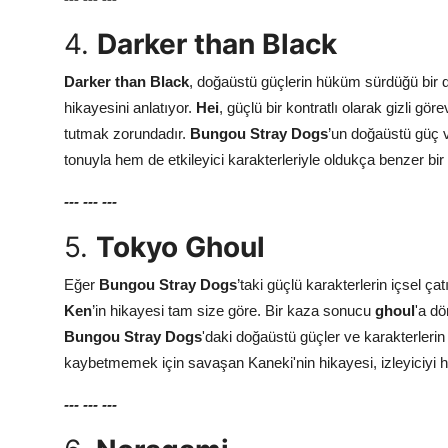
4.
Darker than Black
Darker than Black
, doğaüstü güçlerin hüküm sürdüğü bir
hikayesini anlatıyor.
Hei
, güçlü bir kontratlı olarak gizli gö
tutmak zorundadır.
Bungou Stray Dogs
’un doğaüstü güç v
tonuyla hem de etkileyici karakterleriyle oldukça benzer bi
---
---
---
5.
Tokyo Ghoul
Eğer
Bungou Stray Dogs
’taki güçlü karakterlerin içsel ç
Ken
’in hikayesi tam size göre. Bir kaza sonucu
ghoul
'a dö
Bungou Stray Dogs
'daki doğaüstü güçler ve karakterlerin
kaybetmemek için savaşan Kaneki'nin hikayesi, izleyiciyi h
---
---
---